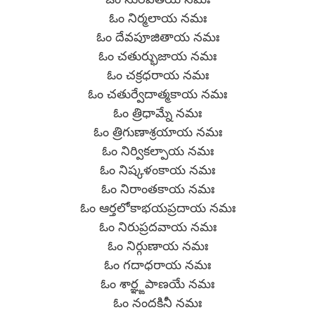
ఓం నిర్మలాయ నమః
ఓం దేవపూజితాయ నమః
ఓం చతుర్భుజాయ నమః
ఓం చక్రధరాయ నమః
ఓం చతుర్వేదాత్మకాయ నమః
ఓం త్రిధామ్నే నమః
ఓం త్రిగుణాశ్రయాయ నమః
ఓం నిర్వికల్పాయ నమః
ఓం నిష్కళంకాయ నమః
ఓం నిరాంతకాయ నమః
ఓం ఆర్తలోకాభయప్రదాయ నమః
ఓం నిరుప్రదవాయ నమః
ఓం నిర్గుణాయ నమః
ఓం గదాధరాయ నమః
ఓం శార్ఞ్ఙపాణయే నమః
ఓం నందకినీ నమః