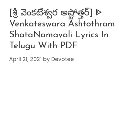
[శ్రీ వెంకటేశ్వర అష్టోత్తర్] ᐈ
Venkateswara Ashtothram
ShataNamavali Lyrics In
Telugu With PDF
April 21, 2021
by
Devotee