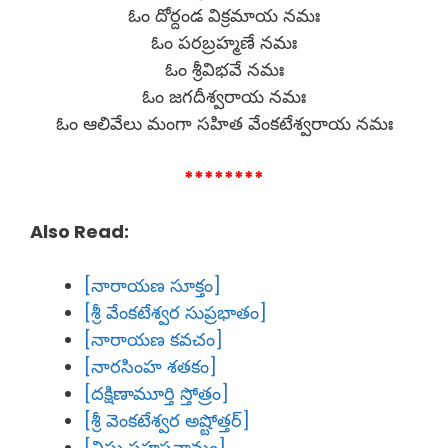
ఓం దోర్దండ విక్రమాయ నమః
ఓం పరబ్రహ్మణే నమః
ఓం శ్రీవిభవే నమః
ఓం జగదీశ్వరాయ నమః
ఓం ఆలివేలు మంగా సహిత వేంకటేశ్వరాయ నమః
********
Also Read:
[నారాయణ సూక్తం]
[శ్రీ వేంకటేశ్వర సుప్రభాతం]
[నారాయణ కవచం]
[నారసింహ శతకం]
[దక్షిణామూర్తి స్తోత్రం]
[శ్రీ వెంకటేశ్వర అష్టోత్తర్]
[విష్ణు సహస్రనామం]