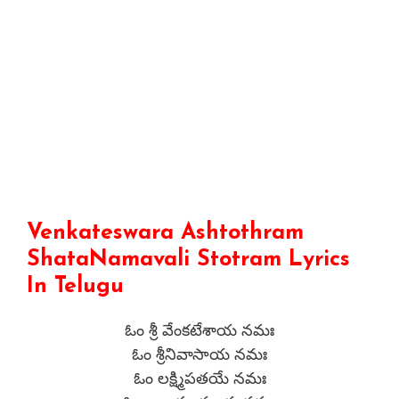
Venkateswara Ashtothram
ShataNamavali Stotram Lyrics
In Telugu
ఓం శ్రీ వేంకటేశాయ నమః
ఓం శ్రీనివాసాయ నమః
ఓం లక్ష్మిపతయే నమః