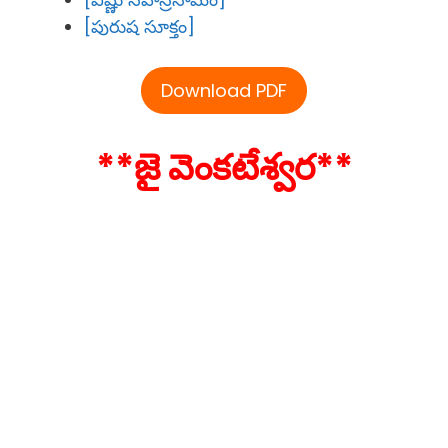
[పురుష సూక్తం]
Download PDF
**జై వెంకటేశ్వర**