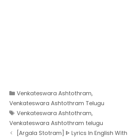
Categories
Venkateswara Ashtothram
,
Venkateswara Ashtothram Telugu
Tags
Venkateswara Ashtothram
,
Venkateswara Ashtothram telugu
[Argala Stotram] ᐈ Lyrics In English With