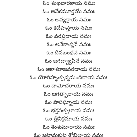
ఓం శంఖదారకాయ నమః
ఓం అనేకమూర్తయే నమః
ఓం అవ్యక్తాయ నమః
ఓం కటిహస్తాయ నమః
ఓం వరప్రదాయ నమః
ఓం అనేకాత్మనే నమః
ఓం దీనబంధవే నమః
ఓం జగద్వ్యాపినే నమః
ఓం ఆకాశరాజవరదాయ నమః
ఓం యోగిహృత్పద్శమందిరాయ నమః
ఓం దామోదరాయ నమః
ఓం జగత్పాలాయ నమః
ఓం పాపఘ్నాయ నమః
ఓం భక్తవత్సలాయ నమః
ఓం త్రివిక్రమాయ నమః
ఓం శింశుమారాయ నమః
ఓం జటామకుట శోభితాయ నమః