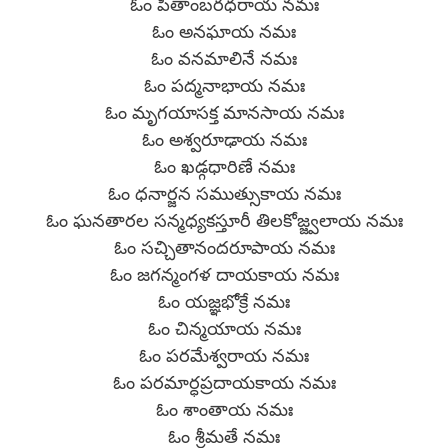
ఓం పీతాంబరధరాయ నమః
ఓం అనఘాయ నమః
ఓం వనమాలినే నమః
ఓం పద్మనాభాయ నమః
ఓం మృగయాసక్త మానసాయ నమః
ఓం అశ్వరూఢాయ నమః
ఓం ఖడ్గధారిణే నమః
ఓం ధనార్జన సముత్సుకాయ నమః
ఓం ఘనతారల సన్మధ్యకస్తూరీ తిలకోజ్జ్వలాయ నమః
ఓం సచ్చితానందరూపాయ నమః
ఓం జగన్మంగళ దాయకాయ నమః
ఓం యజ్ఞభోక్రే నమః
ఓం చిన్మయాయ నమః
ఓం పరమేశ్వరాయ నమః
ఓం పరమార్ధప్రదాయకాయ నమః
ఓం శాంతాయ నమః
ఓం శ్రీమతే నమః