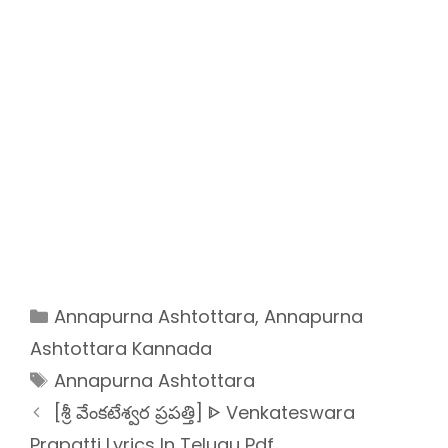
Categories
Annapurna Ashtottara
,
Annapurna
Ashtottara Kannada
Tags
Annapurna Ashtottara
[శ్రీ వేంకటేశ్వర ప్రపత్తి] ᐈ Venkateswara
Prapatti Lyrics In Telugu Pdf