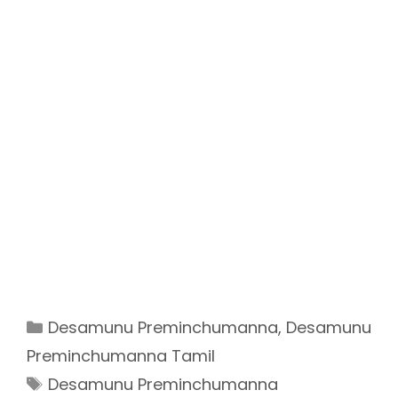
Categories
Desamunu Preminchumanna
,
Desamunu
Preminchumanna Tamil
Tags
Desamunu Preminchumanna