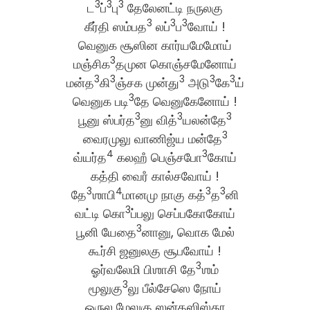
3
3
3
ட
ப்
பு
தேலேனட்டி நருலகு
3
3
3
கீர்தி ஸம்பத
லப்
ப
வோய் !
வெனுக சூஸின கார்யமேமோய்
3
மஞ்சிக
தமுன கொஞ்சமேனோய்
3
3
3
3
3
மன்த
கி
ஞ்சக முன்து
அடு
கே
ய்
3
வெனுக படி
தே வெனுகேனோய் !
3
3
3
பூனு ஸ்பர்த
னு வித்
யலன்தே
3
வைரமுலு வாணிஜ்ய மன்தே
4
3
வ்யர்த
கலஹஂ பெஞ்சபோ
கோய்
கத்தி வைரஂ கால்சவோய் !
3
4
3
3
தே
ஶாபி
மானமு நாகு கத்
த
னி
3
வட்டி கொ
ப்பலு செப்பகோகோய்
3
பூனி யேதை
னானு, வொக மேல்
கூர்சி ஜனுலகு சூபவோய் !
3
ஓர்வலேமி பிஶாசி தே
ஶம்
3
மூலுகு
லு பீல்சேஸெ நோய்
ஒருல மேலுகு ஸன்தஸிஸ்தூ