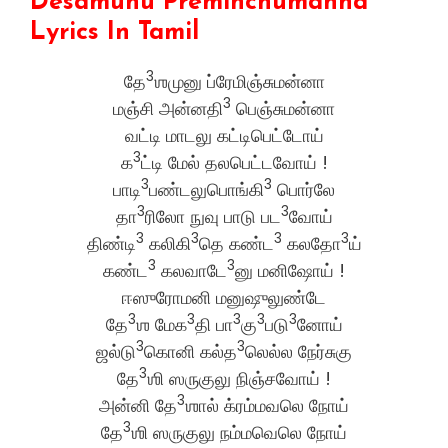
Desamunu Preminchumanna
Lyrics In Tamil
3
தே
ஶமுனு ப்ரேமிஞ்சுமன்னா
3
மஞ்சி அன்னதி
பெஞ்சுமன்னா
வட்டி மாடலு கட்டிபெட்டோய்
3
க
ட்டி மேல் தலபெட்டவோய் !
3
3
பாடி
பண்டலுபொங்கி
பொர்லே
3
3
தா
ரிலோ நுவு பாடு பட
வோய்
3
3
3
3
திண்டி
கலிகி
தெ கண்ட
கலதோ
ய்
3
3
கண்ட
கலவாடே
னு மனிஷோய் !
ஈஸுரோமனி மனுஷுலுண்டே
3
3
3
3
3
தே
ஶ மேக
தி பா
கு
படு
னோய்
3
3
ஜல்டு
கொனி கல்த
லெல்ல நேர்சுகு
3
தே
ஶி ஸருகுலு நிஞ்சவோய் !
3
அன்னி தே
ஶால் க்ரம்மவலெ நோய்
3
தே
ஶி ஸருகுலு நம்மவெலெ நோய்