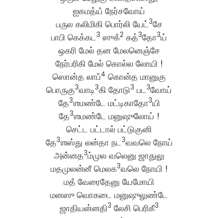
ஐகமத்யஂ நேர்சவோய்
3
பருல கலிமிகி பொர்லி யேட்
சே
3
2
3
3
பாபி கெக்கட
ஸுகஂ
கத்
தோ
ய்
ஒகரி மேல் தன மேலனெஞ்சே
நேர்பரிகி மேல் கொல்ல லோயி !
4
ஸொன்த லாபஂ
கொன்த மானுகு
3
3
3
3
பொருகு
வாடி
கி தோடு
பட
வோய்
3
3
தே
ஶமண்டே மட்டிகாதோ
யி
3
தே
ஶமண்டே மனுஷுலோய் !
செட்ட பட்டால் பட்டுகுனி
3
3
தே
ஶஸ்து லன்தா நட
வவலெ நோய்
3
அன்னத
ம்முல வலெனு ஜாதுலு
3
மதமுலன்னீ மெலக
வலெ நோயி !
மதஂ வேரைதேனு யேமோயி
மனஸு வொகடை மனுஷுலுண்டே
3
3
ஜாதியன்னதி
லேசி பெரிகீ