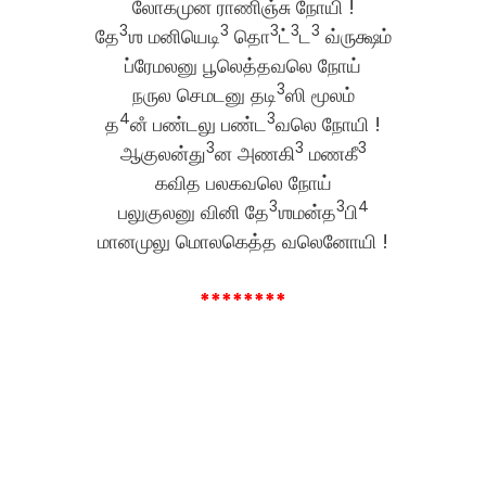
லோகமுன ராணிஞ்சு நோயி !
3
3
3
3
3
தே
ஶ மனியெடி
தொ
ட்
ட
வ்ருக்ஷம்
ப்ரேமலனு பூலெத்தவலெ நோய்
3
நருல செமடனு தடி
ஸி மூலம்
4
3
த
னஂ பண்டலு பண்ட
வலெ நோயி !
3
3
3
ஆகுலன்து
ன அணகி
மணகீ
கவித பலகவலெ நோய்
3
3
4
பலுகுலனு வினி தே
ஶமன்த
பி
மானமுலு மொலகெத்த வலெனோயி !
********