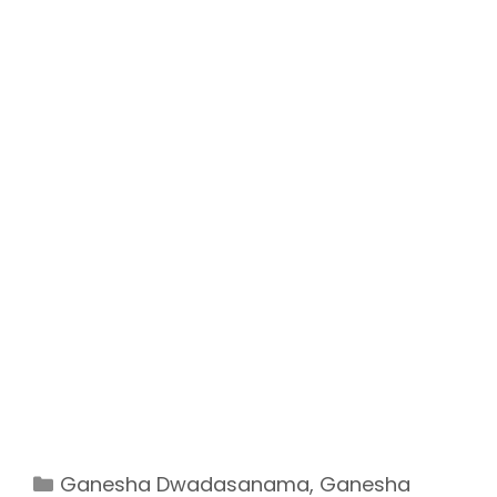
Categories
Ganesha Dwadasanama
,
Ganesha