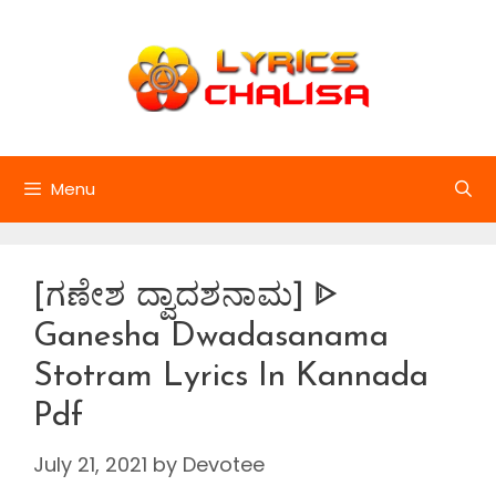
Skip
to
content
Menu
[ಗಣೇಶ ದ್ವಾದಶನಾಮ] ᐈ
Ganesha Dwadasanama
Stotram Lyrics In Kannada
Pdf
July 21, 2021
by
Devotee