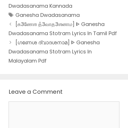
Dwadasanama Kannada
Tags
Ganesha Dwadasanama
[க3ணேஶ த்3வாத3ஶனாம] ᐈ Ganesha
Dwadasanama Stotram Lyrics In Tamil Pdf
[ഗണേശ ദ്വാദശനാമ] ᐈ Ganesha
Dwadasanama Stotram Lyrics In
Malayalam Pdf
Leave a Comment
Comment