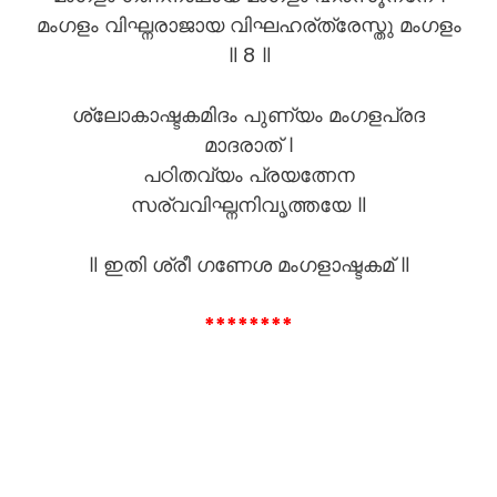
മംഗളം വിഘ്നരാജായ വിഘഹര്ത്രേസ്തു മംഗളം
॥ 8 ॥
ശ്ലോകാഷ്ടകമിദം പുണ്യം മംഗളപ്രദ
മാദരാത് ।
പഠിതവ്യം പ്രയത്നേന
സര്വവിഘ്നനിവൃത്തയേ ॥
॥ ഇതി ശ്രീ ഗണേശ മംഗളാഷ്ടകമ് ॥
********