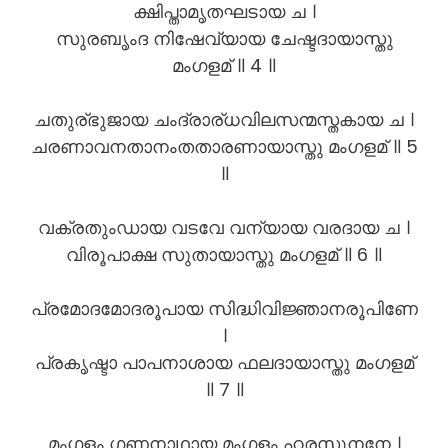
ക്ഷിപ്താമൃതഘടായ ച ।
സുരബൃംദ നിഷേവ്യായ ചേഷ്ടദായാസ്തു
മംഗളമ് ॥ 4 ॥
ചതുര്ഭുജായ ചംദ്രാര്ധവിലസന്മസ്തകായ ച ।
ചരണാവനതാനംതതാരണായാസ്തു മംഗളമ് ॥ 5
॥
വക്രതുംഡായ വടവേ വന്യായ വരദായ ച ।
വിരൂപാക്ഷ സുതായാസ്തു മംഗളമ് ॥ 6 ॥
പ്രമോദമോദരൂപായ സിദ്ധിവിജ്ഞാനരൂപിണേ
।
പ്രകൃഷ്ടാ പാപനാശായ ഫലദായാസ്തു മംഗളമ്
॥ 7 ॥
മംഗളം ഗണനാഥായ മംഗളം ഹരസൂനനേ ।