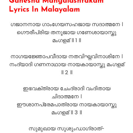
Ganesha Mangalashtakam
Lyrics In Malayalam
ഗജാനനായ ഗാംഗേയസഹജായ സദാത്മനേ ।
ഗൌരീപ്രിയ തനൂജായ ഗണേശായാസ്തു
മംഗളമ് ॥ 1 ॥
നാഗയജ്ഞോപവീദായ നതവിഘ്നവിനാശിനേ ।
നംദ്യാദി ഗണനാഥായ നായകായാസ്തു മംഗളമ്
॥ 2 ॥
ഇഭവക്ത്രായ ചേംദ്രാദി വംദിതായ
ചിദാത്മനേ ।
ഈശാനപ്രേമപാത്രായ നായകായാസ്തു
മംഗളമ് ॥ 3 ॥
സുമുഖായ സുശുംഡാഗ്രാത്-