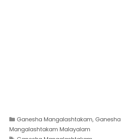
Categories
Ganesha Mangalashtakam
,
Ganesha
Mangalashtakam Malayalam
Tags