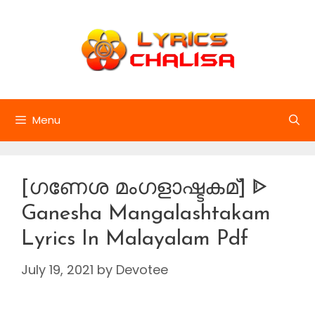
Skip
to
content
Menu
[ഗണേശ മംഗളാഷ്ടകമ്] ᐈ
Ganesha Mangalashtakam
Lyrics In Malayalam Pdf
July 19, 2021
by
Devotee