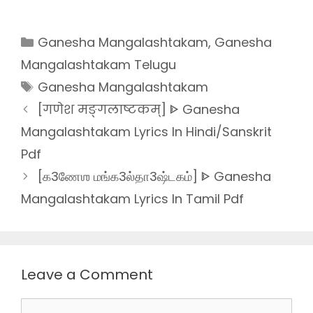
Categories
Ganesha Mangalashtakam
,
Ganesha
Mangalashtakam Telugu
Tags
Ganesha Mangalashtakam
[गणेश मङ्गलाष्टकम्] ᐈ Ganesha
Mangalashtakam Lyrics In Hindi/Sanskrit
Pdf
[க3ணேஶ மங்க3ல்தா3ஷ்டகம்] ᐈ Ganesha
Mangalashtakam Lyrics In Tamil Pdf
Leave a Comment
Comment