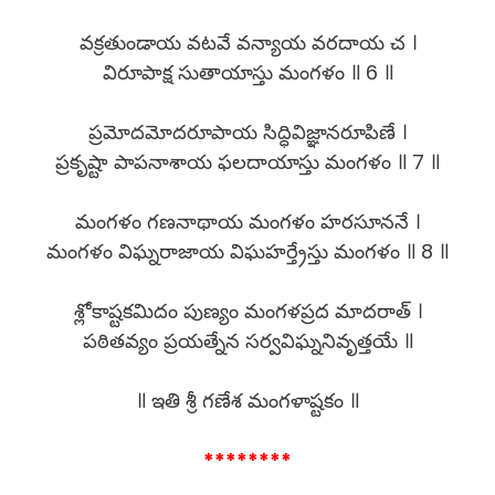
వక్రతుండాయ వటవే వన్యాయ వరదాయ చ ।
విరూపాక్ష సుతాయాస్తు మంగళం ॥ 6 ॥
ప్రమోదమోదరూపాయ సిద్ధివిజ్ఞానరూపిణే ।
ప్రకృష్టా పాపనాశాయ ఫలదాయాస్తు మంగళం ॥ 7 ॥
మంగళం గణనాథాయ మంగళం హరసూననే ।
మంగళం విఘ్నరాజాయ విఘహర్త్రేస్తు మంగళం ॥ 8 ॥
శ్లోకాష్టకమిదం పుణ్యం మంగళప్రద మాదరాత్ ।
పఠితవ్యం ప్రయత్నేన సర్వవిఘ్ననివృత్తయే ॥
॥ ఇతి శ్రీ గణేశ మంగళాష్టకం ॥
********