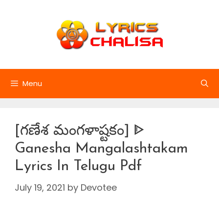
Skip
to
content
Menu
[గణేశ మంగళాష్టకం] ᐈ
Ganesha Mangalashtakam
Lyrics In Telugu Pdf
July 19, 2021
by
Devotee