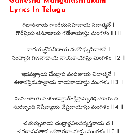
Ganesha Mangalashtakam
Lyrics In Telugu
గజాననాయ గాంగేయసహజాయ సదాత్మనే ।
గౌరీప్రియ తనూజాయ గణేశాయాస్తు మంగళం ॥ 1 ॥
నాగయజ్ఞోపవీదాయ నతవిఘ్నవినాశినే ।
నంద్యాది గణనాథాయ నాయకాయాస్తు మంగళం ॥ 2 ॥
ఇభవక్త్రాయ చేంద్రాది వందితాయ చిదాత్మనే ।
ఈశానప్రేమపాత్రాయ నాయకాయాస్తు మంగళం ॥ 3 ॥
సుముఖాయ సుశుండాగ్రాత్-క్షిప్తామృతఘటాయ చ ।
సురబృంద నిషేవ్యాయ చేష్టదాయాస్తు మంగళం ॥ 4 ॥
చతుర్భుజాయ చంద్రార్ధవిలసన్మస్తకాయ చ ।
చరణావనతానంతతారణాయాస్తు మంగళం ॥ 5 ॥