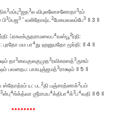
3
3
3
3
திக
மம்பு
ஜத
ல விபுலலோசனோதா
ரம்
3
3
2
3
 பி
ம்பஜ
்வலிதோஷ்ட
மேகமவலம்பே
॥ 3 ॥
4
2
ார்தி: ப்ரகடீக்ருதராமவைப
வஸ்பூ
ர்தி:
4
தி: புரதோ மம பா
து ஹனுமதோ மூர்தி: ॥ 4 ॥
3
3
3
்ஷம் தா
னவகுலகுமுத
ரவிகரஸத்
ருஶம்
3
்ஷம் பவனதப: பாகபுஞ்ஜமத்
ராக்ஷம் ॥ 5 ॥
2
2
ஸ்தோத்ரம் ய: பட
தி பஞ்சரத்னாக்
யம்
3
4
4
4
3
4
ா
ன்பு
ங்க்த்வா ஶ்ரீராமப
க்திபா
க்
ப
வதி ॥ 6 ॥
********