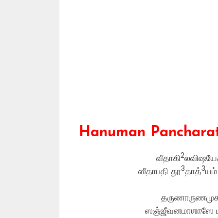
Hanuman Pancharatn
2
வீதாகி
லவிஷயே
3
3
ஸீதாபதி தூ
தாத்
யம
தருணாருணமு
ஸஞ்ஜீவனமாஶாஸே 