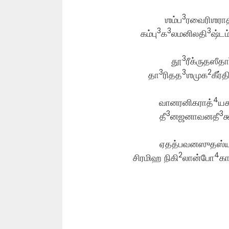
3
ஶம்ப
ரவைரிஶரா
3
3
3
கம்பு
க
லமனிலதி
ஷ்டம்
3
தூ
ரீக்ருதஸீத
3
3
2
தா
ரிதத
ஶமுக
கீர்
4
வானரனிகராத்
யக
3
3
தீ
னஜனாவனதீ
க
ஏதத்பவனஸுதஸ்ய 
2
4
சிரமிஹ நிகி
லான்போ
க