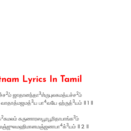
am Lyrics In Tamil
2
3
2
ச்ச
ம் ஜாதானந்தா
ஶ்ருபுலகமத்யச்ச
ம்
3
4
3
் வாதாத்மஜமத்
ய பா
வயே ஹ்ருத்
யம் ॥ 1 ॥
2
3
க
கமலம் கருணாரஸபூரபூரிதாபாங்க
ம்
4
3
மஞ்ஜுலமஹிமானமஞ்ஜனாபா
க்
யம் ॥ 2 ॥