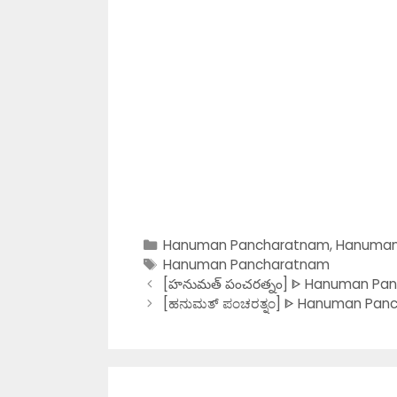
Categories
Hanuman Pancharatnam
,
Hanuman
Tags
Hanuman Pancharatnam
[హనుమత్ పంచరత్నం] ᐈ Hanuman Panc
[ಹನುಮತ್ ಪಂಚರತ್ನಂ] ᐈ Hanuman Panc