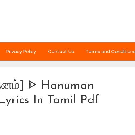
Privacy Policy
Contact Us
Terms and Condition
த்னம்] ᐈ Hanuman
yrics In Tamil Pdf