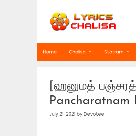
Skip
to
content
Home
Chalisa
Stotram
[ஹனுமத் பஞ்சர
Pancharatnam L
July 21, 2021
by
Devotee