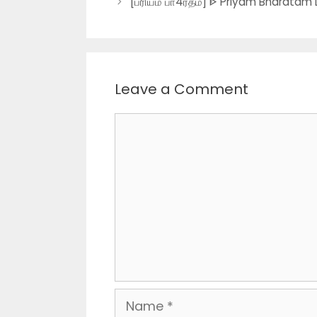
[ப்ரியம் பா4ரதம்] ᐈ Priyam Bharatam L
Leave a Comment
Comment
Name