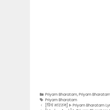
Categories
Priyam Bharatam
,
Priyam Bharatam
Tags
Priyam Bharatam
[प्रियं भारतम्] ᐈ Priyam Bharatam Lyr