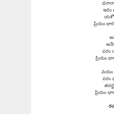
ధనానా
ఇదం భ
యశో 
ప్రియం భ
అన
అనేక
పరం య
ప్రియం భ
వయం భ
పరం 
తదర్
ప్రియం భ
రచ