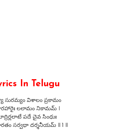
ics In Telugu
్యా సురమ్యం విశాలం ప్రకామం
తారహారైః లలామం నికామమ్ ।
ద్రిర్లలాటే పదే చైవ సింధుః
ారతం సర్వథా దర్శనీయమ్ ॥ 1 ॥