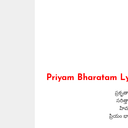
Priyam Bharatam Lyr
ప్రకృత
సరిత్
హిమా
ప్రియం భ