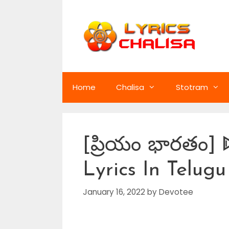
Skip
to
content
Home
Chalisa
Stotram
[ప్రియం భారతం]
Lyrics In Telugu
January 16, 2022
by
Devotee