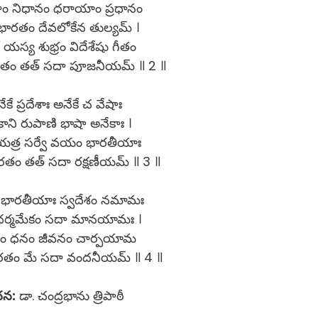
ం నిధానం ధరాయాం ప్రధానం
ారతం దేవలోకేన తుల్యమ్ ।
యస్య శుభ్రం విదేశేషు గీతం
ారతం తత్ సదా పూజనీయమ్ ॥ 2 ॥
ేకే ప్రదేశాః అనేకే చ వేషాః
ాని రుపాణి భాషా అనేకాః ।
త్ర సర్వే వయం భారతీయాః
ారతం తత్ సదా రక్షణీయమ్ ॥ 3 ॥
ారతీయాః స్వదేశం నమామః
ధర్మమేకం సదా మానయామః ।
థం ధనం జీవనం చార్పయామ
ారతం మే సదా వందనీయమ్ ॥ 4 ॥
న:
డా. చంద్రభాను త్రిపాఠీ