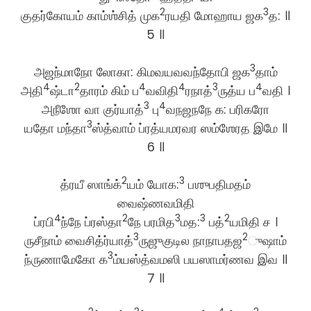
2
3
குதர்கோயம் காம்ஶ்சித் முக
ரயதி மோஹாய ஜக
த: ॥
5 ॥
3
அஜந்மாநோ லோகா: கிமவயவவந்தோபி ஜக
தாம்
4
2
4
4
3
4
அதி
ஷ்டா
தாரம் கிம் ப
வவிதி
ரநாத்
ருத்ய ப
வதி ।
3
4
அநீஶோ வா குர்யாத்
பு
வநஜநநே க: பரிகரோ
3
யதோ மந்தா
ஸ்த்வாம் ப்ரத்யமரவர ஸம்ஶேரத இமே ॥
6 ॥
2
3
த்ரயீ ஸாங்க்
யம் யோக:
பஶுபதிமதம்
வைஷ்ணவமிதி
4
2
3
3
2
ப்ரபி
ந்நே ப்ரஸ்தா
நே பரமித
மத:
பத்
யமிதி ச ।
3
2
ருசீநாம் வைசித்ர்யாத்
ருஜுகுடில நாநாபதஜ
ுஷாம்
3
ந்ருணாமேகோ க
ம்யஸ்த்வமஸி பயஸாமர்ணவ இவ ॥
7 ॥