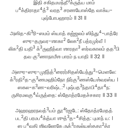
3
இதி சகிதமமந்தீ
க்ருத்ய மாம்
4
4
3
3
ப
க்திராதா
த்
வரத
சரணயோஸ்தே வாக்ய-
புஷ்போபஹாரம் ॥ 31 ॥
3
4
அஸித-கி
ரி-ஸமம் ஸ்யாத் கஜ்ஜலம் ஸிந்து
-பாத்ரே
2
2
ஸுர-தருவர-ஶாகா
லேக
நீ பத்ரமுர்வீ ।
2
3
3
3
3
லிக
தி யதி
க்
ருஹீத்வா ஶாரதா
ஸர்வகாலம் தத
பி
3
தவ கு
ணாநாமீஶ பாரம் ந யாதி ॥ 32 ॥
3
3
அஸுர-ஸுர-முநீந்த்
ரைரர்சிதஸ்யேந்து
-மௌலே:
3
2
3
3
க்
ரதி
த-கு
ணமஹிம்நோ நிர்கு
ணஸ்யேஶ்வரஸ்ய ।
3
2
3
4
4
ஸகல-க
ண-வரிஷ்ட:
புஷ்பத
ந்தாபி
தா
ந:
4
ருசிரமலகு
வ்ருத்தை: ஸ்தோத்ரமேதச்சகார ॥ 33 ॥
3
4
அஹரஹரநவத்
யம் தூ
ர்ஜடே: ஸ்தோத்ரமேதத்
2
4
3
4
பட
தி பரமப
க்த்யா ஶுத்
த-
சித்த: புமாந் ய: ।
4
3
2
ஸ ப
வதி ஶிவலோகே ருத்
ரதுல்யஸ்ததா
த்ர