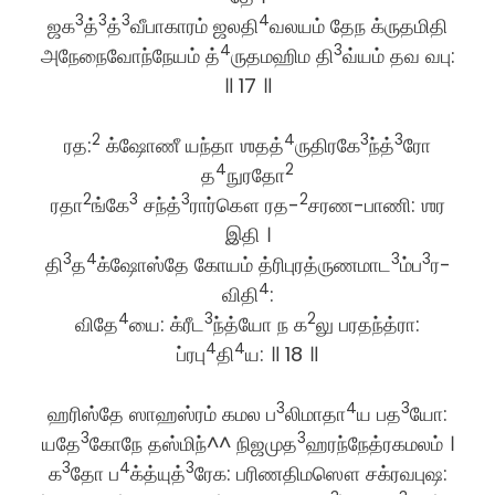
3
3
3
4
ஜக
த்
த்
வீபாகாரம் ஜலதி
வலயம் தேந க்ருதமிதி
4
3
அநேநைவோந்நேயம் த்
ருதமஹிம தி
வ்யம் தவ வபு:
॥ 17 ॥
2
4
3
3
ரத:
க்ஷோணீ யந்தா ஶதத்
ருதிரகே
ந்த்
ரோ
4
2
த
நுரதோ
2
3
3
2
ரதா
ங்கே
சந்த்
ரார்கௌ ரத-
சரண-பாணி: ஶர
இதி ।
3
4
3
3
தி
த
க்ஷோஸ்தே கோயம் த்ரிபுரத்ருணமாட
ம்ப
ர-
4
விதி
:
4
3
2
விதே
யை: க்ரீட
ந்த்யோ ந க
லு பரதந்த்ரா:
4
4
ப்ரபு
தி
ய: ॥ 18 ॥
3
4
3
ஹரிஸ்தே ஸாஹஸ்ரம் கமல ப
லிமாதா
ய பத
யோ:
3
3
யதே
கோநே தஸ்மிந்^^ நிஜமுத
ஹரந்நேத்ரகமலம் ।
3
4
3
க
தோ ப
க்த்யுத்
ரேக: பரிணதிமஸௌ சக்ரவபுஷ: