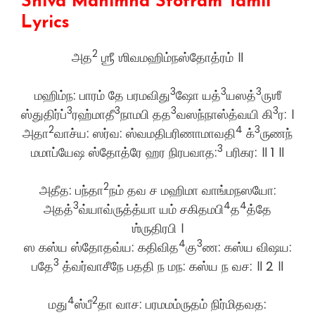
Shiva Mahimna Stotram Tamil
Lyrics
2
அத
ஶ்ரீ ஶிவமஹிம்நஸ்தோத்ரம் ॥
3
3
3
மஹிம்ந: பாரம் தே பரமவிது
ஷோ யத்
யஸத்
ருஶீ
3
3
3
3
ஸ்துதிர்ப்
ரஹ்மாதீ
நாமபி தத
வஸந்நாஸ்த்வயி கி
ர: ।
2
4
3
அதா
வாச்ய: ஸர்வ: ஸ்வமதிபரிணாமாவதி
க்
ருணந்
3
மமாப்யேஷ ஸ்தோத்ரே ஹர நிரபவாத:
பரிகர: ॥ 1 ॥
2
அதீத: பந்தா
நம் தவ ச மஹிமா வாங்மநஸயோ:
3
4
4
அதத்
வ்யாவ்ருத்த்யா யம் சகிதமபி
த
த்தே
ஶ்ருதிரபி ।
4
3
ஸ கஸ்ய ஸ்தோதவ்ய: கதிவித
கு
ண: கஸ்ய விஷய:
3
பதே
த்வர்வாசீநே பததி ந மந: கஸ்ய ந வச: ॥ 2 ॥
4
2
மது
ஸ்பீ
தா வாச: பரமமம்ருதம் நிர்மிதவத: