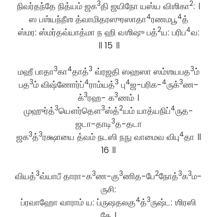
3
2
நிவர்தந்தே நித்யம் ஜக
தி ஜயிநோ யஸ்ய விஶிகா
: ।
4
4
ஸ பஶ்யந்நீஶ த்வாமிதரஸுரஸாதா
ரணமபூ
த்
2
4
ஸ்மர: ஸ்மர்தவ்யாத்மா ந ஹி வஶிஷு பத்
ய: பரிப
வ:
॥ 15 ॥
3
4
3
3
மஹீ பாதா
கா
தாத்
வ்ரஜதி ஸஹஸா ஸம்ஶயபத
ம்
3
4
3
4
4
3
பத
ம் விஷ்ணோர்ப்
ராம்யத்
பு
ஜ-பரிக-
ருக்
ண-
3
3
க்
ரஹ- க
ணம் ।
3
3
2
4
முஹுர்த்
யௌர்தௌ
ஸ்த்
யம் யாத்யநிப்
ருத-
3
ஜடா-தாடி
த-தடா
3
3
4
ஜக
த்
ரக்ஷாயை த்வம் நடஸி நநு வாமைவ விபு
தா ॥
16 ॥
3
3
3
2
3
3
வியத்
வ்யாபீ தாரா-க
ண-கு
ணித-பே
நோத்
க
ம-
ருசி:
4
3
ப்ரவாஹோ வாராம் ய: ப்ருஷதலகு
த்
ருஷ்ட: ஶிரஸி
தே ।