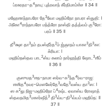
4
ப்ரசுரதர-த
நாயு: புத்ரவாந் கீர்திமாம்ஶ்ச ॥ 34 ॥
3
மஹேஶாந்நாபரோ தே
வோ மஹிம்நோ நாபரா ஸ்துதி: ।
4
3
அகோ
ராந்நாபரோ மந்த்ரோ நாஸ்தி தத்த்வம் கு
ரோ:
பரம் ॥ 35 ॥
3
3
2
3
3
தீ
க்ஷா தா
நம் தபஸ்தீர்த
ம் ஜ்ஞாநம் யாகா
தி
கா:
க்ரியா: ।
2
3
மஹிம்நஸ்தவ பாட
ஸ்ய கலாம் நார்ஹந்தி ஷோட
ஶீம்
॥ 36 ॥
3
3
4
குஸுமத
ஶந-நாமா ஸர்வ-க
ந்த
ர்வ-ராஜ:
4
3
3
3
ஶஶித
ரவர-மௌலேர்தே
வதே
வஸ்ய தா
ஸ: ।
2
4
ஸ க
லு நிஜ-மஹிம்நோ ப்
ரஷ்ட ஏவாஸ்ய ரோஷாத்
3
3
3
3
ஸ்தவநமித
மகார்ஷீத்
தி
வ்ய-தி
வ்யம் மஹிம்ந: ॥
37 ॥