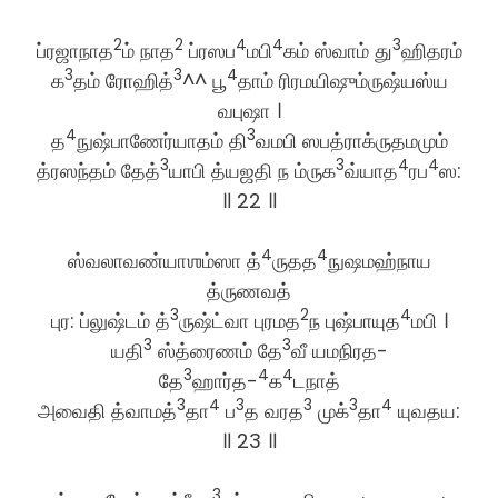
2
2
4
4
3
ப்ரஜாநாத
ம் நாத
ப்ரஸப
மபி
கம் ஸ்வாம் து
ஹிதரம்
3
3
4
க
தம் ரோஹித்
^^ பூ
தாம் ரிரமயிஷும்ருஷ்யஸ்ய
வபுஷா ।
4
3
த
நுஷ்பாணேர்யாதம் தி
வமபி ஸபத்ராக்ருதமமும்
3
3
4
4
த்ரஸந்தம் தேத்
யாபி த்யஜதி ந ம்ருக
வ்யாத
ரப
ஸ:
॥ 22 ॥
4
4
ஸ்வலாவண்யாஶம்ஸா த்
ருதத
நுஷமஹ்நாய
த்ருணவத்
3
2
4
புர: ப்லுஷ்டம் த்
ருஷ்ட்வா புரமத
ந புஷ்பாயுத
மபி ।
3
3
யதி
ஸ்த்ரைணம் தே
வீ யமநிரத-
3
4
4
தே
ஹார்த-
க
டநாத்
3
4
3
3
3
4
அவைதி த்வாமத்
தா
ப
த வரத
முக்
தா
யுவதய:
॥ 23 ॥
3