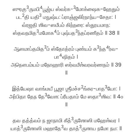
3
4
3
ஸுரகு
ருமபி
பூஜ்ய ஸ்வர்க-
மோக்ஷைக-ஹேதும்
2
3
பட
தி யதி
மநுஷ்ய: ப்ராஞ்ஜலிர்நாந்ய-சேதா: ।
வ்ரஜதி ஶிவ-ஸமீபம் கிந்நரை: ஸ்தூயமாந:
3
4
3
ஸ்தவநமித
மமோக
ம் புஷ்பத
ந்தப்ரணீதம் ॥ 38 ॥
3
3
4
ஆஸமாப்தமித
ம் ஸ்தோத்ரம் புண்யம் க
ந்த
ர்வ-
4
பா
ஷிதம் ।
அநௌபம்யம் மநோஹாரி ஸர்வமீஶ்வரவர்ணநம் ॥ 39
॥
2
3
இத்யேஷா வாங்மயீ பூஜா ஶ்ரீமச்ச
ங்கர-பாத
யோ: ।
3
3
அர்பிதா தேந தே
வேஶ: ப்ரீயதாம் மே ஸதா
ஶிவ: ॥ 4௦
॥
3
தவ தத்த்வம் ந ஜாநாமி கீத்
ருஶோஸி மஹேஶ்வர ।
3
3
3
யாத்
ருஶோஸி மஹாதே
வ தாத்
ருஶாய நமோ நம: ॥