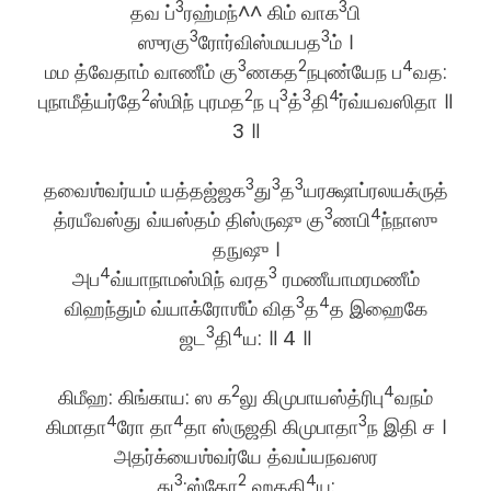
3
3
தவ ப்
ரஹ்மந்^^ கிம் வாக
பி
3
3
ஸுரகு
ரோர்விஸ்மயபத
ம் ।
3
2
4
மம த்வேதாம் வாணீம் கு
ணகத
நபுண்யேந ப
வத:
2
2
3
3
4
புநாமீத்யர்தே
ஸ்மிந் புரமத
ந பு
த்
தி
ர்வ்யவஸிதா ॥
3 ॥
3
3
3
தவைஶ்வர்யம் யத்தஜ்ஜக
து
த
யரக்ஷாப்ரலயக்ருத்
3
4
த்ரயீவஸ்து வ்யஸ்தம் திஸ்ருஷு கு
ணபி
ந்நாஸு
தநுஷு ।
4
3
அப
வ்யாநாமஸ்மிந் வரத
ரமணீயாமரமணீம்
3
4
விஹந்தும் வ்யாக்ரோஶீம் வித
த
த இஹைகே
3
4
ஜட
தி
ய: ॥ 4 ॥
2
4
கிமீஹ: கிங்காய: ஸ க
லு கிமுபாயஸ்த்ரிபு
வநம்
4
4
3
கிமாதா
ரோ தா
தா ஸ்ருஜதி கிமுபாதா
ந இதி ச ।
அதர்க்யைஶ்வர்யே த்வய்யநவஸர
3
2
4
து
:ஸ்தோ
ஹததி
ய: