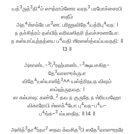
3
3
4
3
யத்
ருத்
தி
ம் ஸுத்ராம்ணோ வரத
பரமோச்சைரபி
ஸதீம்
4
3
4
4
அத
ஶ்சக்ரே பா
ண: பரிஜநவிதே
யத்ரிபு
வந: ।
ந தச்சித்ரம் தஸ்மிந் வரிவஸிதரி த்வச்சரணயோ:
4
ந கஸ்யாப்யுந்நத்யை ப
வதி ஶிரஸஸ்த்வய்யவநதி: ॥
13 ॥
3
3
3
அகாண்ட-
ப்
ரஹ்மாண்ட-
க்ஷயசகித-
3
தே
வாஸுரக்ருபா
4
3
விதே
யஸ்யாஸீத்
^^ யஸ்த்ரிநயந விஷம்
ஸம்ஹ்ருதவத: ।
2
ஸ கல்மாஷ: கண்டே
தவ ந குருதே ந ஶ்ரியமஹோ
4
4
4
விகாரோபி ஶ்லாக்
யோ பு
வந-ப
ய-
4
3
ப
ங்க-
வ்யஸநிந: ॥ 14 ॥
3
4
2
3
3
அஸித்
தா
ர்தா
நைவ க்வசித
பி ஸதே
வாஸுரநரே