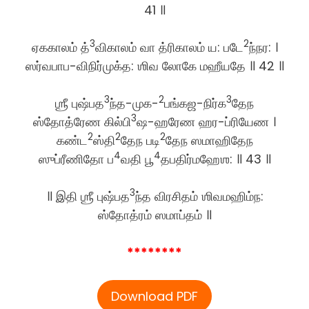
41 ॥
3
2
ஏககாலம் த்
விகாலம் வா த்ரிகாலம் ய: படே
ந்நர: ।
ஸர்வபாப-விநிர்முக்த: ஶிவ லோகே மஹீயதே ॥ 42 ॥
3
2
3
ஶ்ரீ புஷ்பத
ந்த-முக-
பங்கஜ-நிர்க
தேந
3
ஸ்தோத்ரேண கில்பி
ஷ-ஹரேண ஹர-ப்ரியேண ।
2
2
2
கண்ட
ஸ்தி
தேந படி
தேந ஸமாஹிதேந
4
4
ஸுப்ரீணிதோ ப
வதி பூ
தபதிர்மஹேஶ: ॥ 43 ॥
3
॥ இதி ஶ்ரீ புஷ்பத
ந்த விரசிதம் ஶிவமஹிம்ந:
ஸ்தோத்ரம் ஸமாப்தம் ॥
********
Download PDF