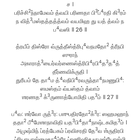
ச ।
2
3
4
3
பரிச்சி
ந்நாமேவம் த்வயி பரிணதா பி
ப்
ரதி கி
ரம்
3
ந வித்
மஸ்தத்தத்த்வம் வயமிஹ து யத் த்வம் ந
4
ப
வஸி ॥ 26 ॥
4
2
த்ரயீம் திஸ்ரோ வ்ருத்தீஸ்த்ரிபு
வநமதோ
த்ரீநபி
ஸுராந்
3
4
4
3
4
அகாராத்
யைர்வர்ணைஸ்த்ரிபி
ரபி
த
த
த்
தீர்ணவிக்ருதி ।
4
4
4
4
4
துரீயம் தே தா
ம த்
வநிபி
ரவருந்தா
நமணுபி
:
ஸமஸ்தம் வ்யஸ்தம் த்வாம்
3
3
3
ஶரணத
க்
ருணாத்யோமிதி பத
ம் ॥ 27 ॥
4
3
2
3
ப
வ: ஶர்வோ ருத்
ர: பஶுபதிரதோ
க்
ர: ஸஹமஹாந்
2
4
3
4
4
3
ததா
பீ
மேஶாநாவிதி யத
பி
தா
நாஷ்டகமித
ம் ।
3
அமுஷ்மிந் ப்ரத்யேகம் ப்ரவிசரதி தே
வ ஶ்ருதிரபி
4
ப்ரியாயாஸ்மைதா
ம்நே ப்ரணிஹித-நமஸ்யோஸ்மி