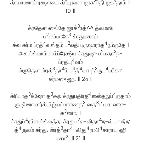
3
3
த்ரயாணாம் ரக்ஷாயை த்ரிபுரஹர ஜாக
ர்தி ஜக
தாம் ॥
19 ॥
3
க்ரதௌ ஸுப்தே ஜாக்
ரத்^^ த்வமஸி
2
3
ப
லயோகே
க்ரதுமதாம்
4
2
4
க்வ கர்ம ப்ரத்
வஸ்தம் ப
லதி புருஷாராத
நம்ருதே ।
2
3
அதஸ்த்வாம் ஸம்ப்ரேக்ஷ்ய க்ரதுஷு ப
லதா
ந-
4
ப்ரதிபு
வம்
3
4
3
4
3
4
ஶ்ருதௌ ஶ்ரத்
தா
ம் ப
த்
வா த்
ருட
பரிகர:
கர்மஸு ஜந: ॥ 2௦ ॥
3
3
4
4
க்ரியாத
க்ஷோ த
க்ஷ: க்ரதுபதிரதீ
ஶஸ்தநுப்
ருதாம்
3
3
ருஷீணாமார்த்விஜ்யம் ஶரணத
ஸத
ஸ்யா: ஸுர-
3
க
ணா: ।
4
2
4
க்ரதுப்
ரம்ஶஸ்த்வத்த: க்ரதுப
ல-விதா
ந-வ்யஸநிந:
4
3
4
4
4
த்
ருவம் கர்து: ஶ்ரத்
தா
-விது
ரமபி
சாராய ஹி
2
மகா
: ॥ 21 ॥