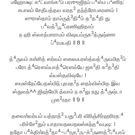
2
3
4
2
மஹோக்ஷ: க
ட்வாங்க
ம் பரஶுரஜிநம் ப
ஸ்ம ப
ணிந:
3
கபாலம் சேதீயத்தவ வரத
தந்த்ரோபகரணம் ।
3
4
3
4
ஸுராஸ்தாம் தாம்ருத்
தி
ம் த
த
தி து
4
3
4
ப
வத்
பூ
ப்ரணிஹிதாம்
3
ந ஹி ஸ்வாத்மாராமம் விஷயம்ருக
த்ருஷ்ணா
4
ப்
ரமயதி ॥ 8 ॥
4
4
3
த்
ருவம் கஶ்சித் ஸர்வம் ஸகலமபரஸ்த்வத்
ருவமித
ம்
4
4
3
3
3
பரோ த்
ரௌவ்யாத்
ரௌவ்யே ஜக
தி க
த
தி
வ்யஸ்தவிஷயே ।
2
ஸமஸ்தேப்யேதஸ்மிந் புரமத
ந தைர்விஸ்மித இவ
2
4
ஸ்துவந்^^ ஜிஹ்ரேமி த்வாம் ந க
லு நநு த்
ருஷ்டா
2
முக
ரதா ॥ 9 ॥
3
3
4
தவைஶ்வர்யம் யத்நாத்
யது
பரி விரிஞ்சிர்ஹரிரத:
2
4
பரிச்சே
தும் யாதாவநலமநலஸ்கந்த
வபுஷ: ।
4
3
4
4
3
3
3
4
ததோ ப
க்திஶ்ரத்
தா
-ப
ரகு
ரு-க்
ருணத்
ப்
யாம்