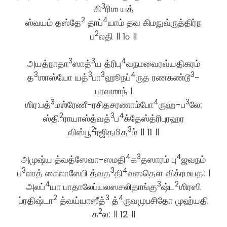
3
கி
ரிஶ யத்
2
4
ஸ்வயம் தஸ்தே
தாப்
யாம் தவ கிமநுவ்ருத்திர்ந
2
ப
லதி ॥ 1௦ ॥
3
3
4
அயத்நாதா
ஸாத்
ய த்ரிபு
வநமவைரவ்யதிகரம்
3
3
3
4
3
த
ஶாஸ்யோ யத்
பா
ஹூநப்
ருத ரணகண்டூ
-
பரவஶாந் ।
3
4
3
ஶிர:பத்
மஶ்ரேணீ-ரசிதசரணாம்போ
ருஹ-ப
லே:
2
3
4
ஸ்தி
ராயாஸ்த்வத்
ப
க்தேஸ்த்ரிபுரஹர
2
3
விஸ்பூ
ர்ஜிதமித
ம் ॥ 11 ॥
4
3
4
அமுஷ்ய த்வத்ஸேவா-ஸமதி
க
தஸாரம் பு
ஜவநம்
3
3
4
ப
லாத் கைலாஸேபி த்வத
தி
வஸதௌ விக்ரமயத: ।
4
3
2
அலப்
யா பாதாலேப்யலஸசலிதாங்கு
ஷ்ட
ஶிரஸி
2
3
4
ப்ரதிஷ்டா
த்வய்யாஸீத்
த்
ருவமுபசிதோ முஹ்யதி
2
க
ல: ॥ 12 ॥