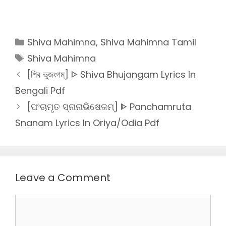
Categories
Shiva Mahimna
,
Shiva Mahimna Tamil
Tags
Shiva Mahimna
[শিব ভুজংগম্] ᐈ Shiva Bhujangam Lyrics In
Bengali Pdf
[ପଂଚାମୃତ ସ୍ନାନାଭିଷେକମ୍] ᐈ Panchamruta
Snanam Lyrics In Oriya/Odia Pdf
Leave a Comment
Comment