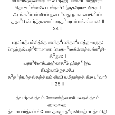
ஶ்மஶாநேஷ்வாக்ரீடா
ஸ்மரஹர பிஶாசா: ஸஹசரா:
4
3
சிதா-ப
ஸ்மாலேப: ஸ்ரக
பி ந்ருகரோடீ-பரிகர: ।
3
4
2
அமங்க
ல்யம் ஶீலம் தவ ப
வது நாமைவமகி
லம்
2
3
3
ததா
பி ஸ்மர்த்ரூணாம் வரத
பரமம் மங்க
லமஸி ॥
24 ॥
4
4
மந: ப்ரத்யக்சித்தே ஸவித
மவிதா
யாத்த-மருத:
3
3
3
ப்ரஹ்ருஷ்யத்
ரோமாண: ப்ரமத-
ஸலிலோத்ஸங்க
தி-
3
த்
ருஶ: ।
3
3
3
யதா
லோக்யாஹ்லாத
ம் ஹ்ரத
இவ
நிமஜ்யாம்ருதமயே
3
4
4
த
த
த்யந்தஸ்தத்த்வம் கிமபி யமிநஸ்தத் கில ப
வாந்
॥ 25 ॥
த்வமர்கஸ்த்வம் ஸோமஸ்த்வமஸி பவநஸ்த்வம்
ஹுதவஹ:
4
த்வமாபஸ்த்வம் வ்யோம த்வமு த
ரணிராத்மா த்வமிதி