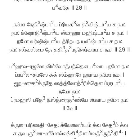
4
ப
வதே ॥ 28 ॥
3
2
3
3
2
நமோ நேதி
ஷ்டா
ய ப்ரியத
வ த
விஷ்டா
ய ச நம:
3
2
2
நம: க்ஷோதி
ஷ்டா
ய ஸ்மரஹர மஹிஷ்டா
ய ச நம: ।
2
2
நமோ வர்ஷிஷ்டா
ய த்ரிநயந யவிஷ்டா
ய ச நம:
3
3
நம: ஸர்வஸ்மை தே ததி
த
மதிஸர்வாய ச நம: ॥ 29 ॥
3
4
ப
ஹுல-ரஜஸே விஶ்வோத்பத்தௌ ப
வாய நமோ நம:
3
ப்ரப
ல-தமஸே தத் ஸம்ஹாரே ஹராய நமோ நம: ।
2
3
3
ஜந-ஸுக
க்ருதே ஸத்த்வோத்
ரிக்தௌ ம்ருடா
ய
நமோ நம:
3
3
ப்ரமஹஸி பதே
நிஸ்த்ரைகு
ண்யே ஶிவாய நமோ நம:
॥ 3௦ ॥
3
க்ருஶ-பரிணதி-சேத: க்லேஶவஶ்யம் க்வ சேத
ம் க்வ
3
4
3
3
4
ச தவ கு
ண-ஸீமோல்லங்கி
நீ ஶஶ்வத்
ருத்
தி
: ।