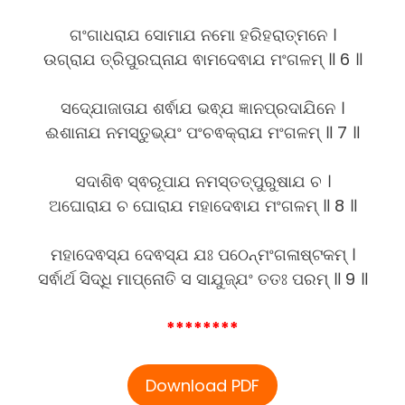
ଗଂଗାଧରାଯ ସୋମାଯ ନମୋ ହରିହରାତ୍ମନେ ।
ଉଗ୍ରାଯ ତ୍ରିପୁରଘ୍ନାଯ ଵାମଦେଵାଯ ମଂଗଳମ୍ ॥ 6 ॥
ସଦ୍ଯୋଜାତାଯ ଶର୍ଵାଯ ଭଵ୍ଯ ଜ୍ଞାନପ୍ରଦାଯିନେ ।
ଈଶାନାଯ ନମସ୍ତୁଭ୍ଯଂ ପଂଚଵକ୍ରାଯ ମଂଗଳମ୍ ॥ 7 ॥
ସଦାଶିଵ ସ୍ଵରୂପାଯ ନମସ୍ତତ୍ପୁରୁଷାଯ ଚ ।
ଅଘୋରାଯ ଚ ଘୋରାଯ ମହାଦେଵାଯ ମଂଗଳମ୍ ॥ 8 ॥
ମହାଦେଵସ୍ଯ ଦେଵସ୍ଯ ଯଃ ପଠେନ୍ମଂଗଳାଷ୍ଟକମ୍ ।
ସର୍ଵାର୍ଥ ସିଦ୍ଧି ମାପ୍ନୋତି ସ ସାଯୁଜ୍ଯଂ ତତଃ ପରମ୍ ॥ 9 ॥
********
Download PDF