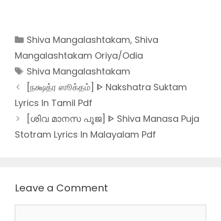
Categories
Shiva Mangalashtakam
,
Shiva
Mangalashtakam Oriya/Odia
Tags
Shiva Mangalashtakam
[நக்ஷத்ர ஸூக்தம்] ᐈ Nakshatra Suktam
Lyrics In Tamil Pdf
[ശിവ മാനസ പൂജ] ᐈ Shiva Manasa Puja
Stotram Lyrics In Malayalam Pdf
Leave a Comment
Comment