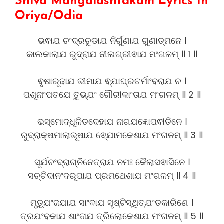
Shiva Mangalashtakam Lyrics In
Oriya/Odia
ଭଵାଯ ଚଂଦ୍ରଚୂଡାଯ ନିର୍ଗୁଣାଯ ଗୁଣାତ୍ମନେ ।
କାଲକାଲାଯ ରୁଦ୍ରାଯ ନୀଲଗ୍ରୀଵାଯ ମଂଗଳମ୍ ॥ 1 ॥
ଵୃଷାରୂଢାଯ ଭୀମାଯ ଵ୍ଯାଘ୍ରଚର୍ମାଂବରାଯ ଚ ।
ପଶୂନାଂପତଯେ ତୁଭ୍ଯଂ ଗୌରୀକାଂତାଯ ମଂଗଳମ୍ ॥ 2 ॥
ଭସ୍ମୋଦ୍ଧୂଳିତଦେହାଯ ନାଗଯଜ୍ଞୋପଵୀତିନେ ।
ରୁଦ୍ରାକ୍ଷମାଲାଭୂଷାଯ ଵ୍ଯୋମକେଶାଯ ମଂଗଳମ୍ ॥ 3 ॥
ସୂର୍ଯଚଂଦ୍ରାଗ୍ନିନେତ୍ରାଯ ନମଃ କୈଲାସଵାସିନେ ।
ସଚ୍ଚିଦାନଂଦରୂପାଯ ପ୍ରମଥେଶାଯ ମଂଗଳମ୍ ॥ 4 ॥
ମୃତ୍ଯୁଂଜଯାଯ ସାଂବାଯ ସୃଷ୍ଟିସ୍ଥିତ୍ଯଂତକାରିଣେ ।
ତ୍ରଯଂବକାଯ ଶାଂତାଯ ତ୍ରିଲୋକେଶାଯ ମଂଗଳମ୍ ॥ 5 ॥