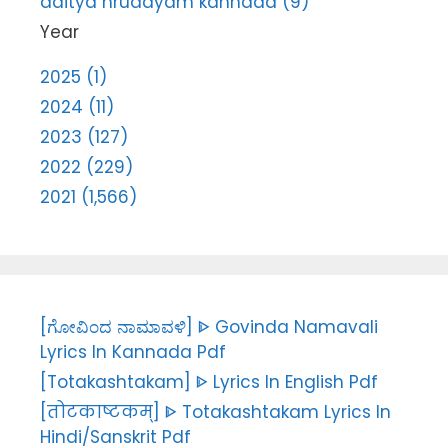
aditya hrudayam kannada (9)
Year
2025 (1)
2024 (11)
2023 (127)
2022 (229)
2021 (1,566)
[ಗೋವಿಂದ ನಾಮಾವಳಿ] ᐈ Govinda Namavali
Lyrics In Kannada Pdf
[Totakashtakam] ᐈ Lyrics In English Pdf
[तोटकाष्टकम्] ᐈ Totakashtakam Lyrics In
Hindi/Sanskrit Pdf