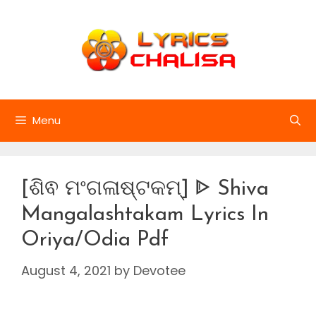
Skip
to
content
Menu
[ଶିଵ ମଂଗଳାଷ୍ଟକମ୍] ᐈ Shiva
Mangalashtakam Lyrics In
Oriya/Odia Pdf
August 4, 2021
by
Devotee