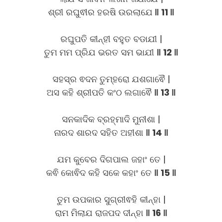
ଶ୍ରୀ ରଘୁଵୀର ହରଷି ଉରଲାଯେ
‖ 11 ‖
ରଘୁପତି କୀନ୍ହୀ ବହୁତ ବଡାଯୀ |
ତୁମ ମମ ପ୍ରିଯ ଭରତ ସମ ଭାଯୀ
‖ 12 ‖
ସହସ୍ର ଵଦନ ତୁମ୍ହରୋ ଯଶଗାଵୈ |
ଅସ କହି ଶ୍ରୀପତି କଂଠ ଲଗାଵୈ
‖ 13 ‖
ସନକାଦିକ ବ୍ରହ୍ମାଦି ମୁନୀଶା |
ନାରଦ ଶାରଦ ସହିତ ଅହୀଶା
‖ 14 ‖
ଯମ କୁବେର ଦିଗପାଲ ଜହାଂ ତେ |
କଵି କୋଵିଦ କହି ସକେ କହାଂ ତେ
‖ 15 ‖
ତୁମ ଉପକାର ସୁଗ୍ରୀଵହି କୀନ୍ହା |
ରାମ ମିଲାଯ ରାଜପଦ ଦୀନ୍ହା
‖ 16 ‖