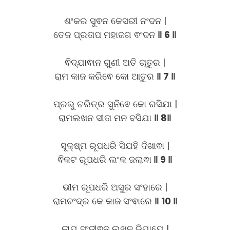
ଶଂକର ସୁଵନ କେସରୀ ନଂଦନ |
ତେଜ ପ୍ରତାପ ମହାଜଗ ଵଂଦନ
‖ 6 ‖
ଵିଦ୍ଯାଵାନ ଗୁଣୀ ଅତି ଚାତୁର |
ରାମ କାଜ କରିଵେ କୋ ଆତୁର
‖ 7 ‖
ପ୍ରଭୁ ଚରିତ୍ର ସୁନିଵେ କୋ ରସିଯା |
ରାମଲଖନ ସୀତା ମନ ବସିଯା
‖ 8‖
ସୂକ୍ଷ୍ମ ରୂପଧରି ସିଯହି ଦିଖାଵା |
ଵିକଟ ରୂପଧରି ଲଂକ ଜଲାଵା
‖ 9 ‖
ଭୀମ ରୂପଧରି ଅସୁର ସଂହାରେ |
ରାମଚଂଦ୍ର କେ କାଜ ସଂଵାରେ
‖ 10 ‖
ଲାଯ ସଂଜୀଵନ ଲଖନ ଜିଯାଯେ |