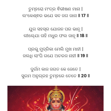
ତୁମ୍ହରୋ ମଂତ୍ର ଵିଭୀଷଣ ମାନା |
ଲଂକେଶ୍ଵର ଭଯେ ସବ ଜଗ ଜାନା
‖ 17 ‖
ଯୁଗ ସହସ୍ର ଯୋଜନ ପର ଭାନୂ |
ଲୀଲ୍ଯୋ ତାହି ମଧୁର ଫଲ ଜାନୂ
‖ 18 ‖
ପ୍ରଭୁ ମୁଦ୍ରିକା ମେଲି ମୁଖ ମାହୀ |
ଜଲଧି ଲାଂଘି ଗଯେ ଅଚରଜ ନାହୀ
‖ 19 ‖
ଦୁର୍ଗମ କାଜ ଜଗତ କେ ଜେତେ |
ସୁଗମ ଅନୁଗ୍ରହ ତୁମ୍ହରେ ତେତେ
‖ 20 ‖