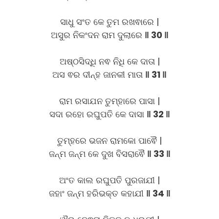
ସାଧୁ ସଂତ କେ ତୁମ ରଖଵାରେ |
ଅସୁର ନିକଂଦନ ରାମ ଦୁଲାରେ
‖ 30 ‖
ଅଷ୍ଠସିଦ୍ଧି ନଵ ନିଧି କେ ଦାତା |
ଅସ ଵର ଦୀନ୍ହ ଜାନକୀ ମାତା
‖ 31 ‖
ରାମ ରସାଯନ ତୁମ୍ହାରେ ପାସା |
ସଦା ରହୋ ରଘୁପତି କେ ଦାସା
‖ 32 ‖
ତୁମ୍ହରେ ଭଜନ ରାମକୋ ପାଵୈ |
ଜନ୍ମ ଜନ୍ମ କେ ଦୁଖ ବିସରାଵୈ
‖ 33 ‖
ଅଂତ କାଲ ରଘୁପତି ପୁରଜାଯୀ |
ଜହାଂ ଜନ୍ମ ହରିଭକ୍ତ କହାଯୀ
‖ 34 ‖