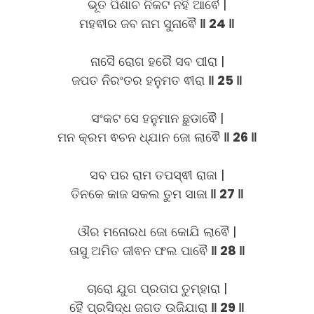
ଭୂତ ପିଶାଚ ନିକଟ ନହି ଆଵୈ |
ମହଵୀର ଜବ ନାମ ସୁନାଵୈ
‖ 24 ‖
ନାସୈ ରୋଗ ହରୈ ସବ ପୀରା |
ଜପତ ନିରଂତର ହନୁମତ ଵୀରା
‖ 25 ‖
ସଂକଟ ସେ ହନୁମାନ ଛୁଡାଵୈ |
ମନ କ୍ରମ ଵଚନ ଧ୍ଯାନ ଜୋ ଲାଵୈ
‖ 26 ‖
ସବ ପର ରାମ ତପସ୍ଵୀ ରାଜା |
ତିନକେ କାଜ ସକଲ ତୁମ ସାଜା
‖ 27 ‖
ଔର ମନୋରଧ ଜୋ କୋଯି ଲାଵୈ |
ତାସୁ ଅମିତ ଜୀଵନ ଫଲ ପାଵୈ
‖ 28 ‖
ଚାରୋ ଯୁଗ ପ୍ରତାପ ତୁମ୍ହାରା |
ହୈ ପ୍ରସିଦ୍ଧ ଜଗତ ଉଜିଯାରା
‖ 29 ‖