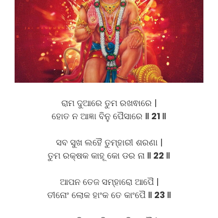
ରାମ ଦୁଆରେ ତୁମ ରଖଵାରେ |
ହୋତ ନ ଆଜ୍ଞା ବିନୁ ପୈସାରେ
‖ 21 ‖
ସବ ସୁଖ ଲହୈ ତୁମ୍ହାରୀ ଶରଣା |
ତୁମ ରକ୍ଷକ କାହୂ କୋ ଡର ନା
‖ 22 ‖
ଆପନ ତେଜ ସମ୍ହାରୋ ଆପୈ |
ତୀନୋଂ ଲୋକ ହାଂକ ତେ କାଂପୈ
‖ 23 ‖