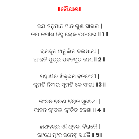
‖ଚୌପାଈ‖
ଜଯ ହନୁମାନ ଜ୍ଞାନ ଗୁଣ ସାଗର |
ଜଯ କପୀଶ ତିହୁ ଲୋକ ଉଜାଗର
‖ 1 ‖
ରାମଦୂତ ଅତୁଲିତ ବଲଧାମା |
ଅଂଜନି ପୁତ୍ର ପଵନସୁତ ନାମା
‖ 2 ‖
ମହାଵୀର ଵିକ୍ରମ ବଜରଂଗୀ |
କୁମତି ନିଵାର ସୁମତି କେ ସଂଗୀ
‖3 ‖
କଂଚନ ଵରଣ ଵିରାଜ ସୁଵେଶା |
କାନନ କୁଂଡଲ କୁଂଚିତ କେଶା
‖ 4 ‖
ହାଥଵଜ୍ର ଔ ଧ୍ଵଜା ଵିରାଜୈ |
କାଂଥେ ମୂଂଜ ଜନେଵୂ ସାଜୈ
‖ 5‖