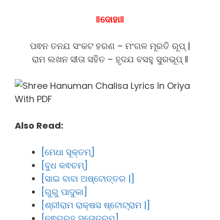
‖ଦୋହା‖
ପଵନ ତନଯ ସଂକଟ ହରଣ – ମଂଗଳ ମୂରତି ରୂପ୍ |
ରାମ ଲଖନ ସୀତା ସହିତ – ହୃଦଯ ବସହୁ ସୁରଭୂପ୍ ‖
Also Read:
[ମେଧା ସୂକ୍ତମ୍]
[ବୁଧ କଵଚମ୍]
[ସାଇ ବାବା ଅଷ୍ଟୋତ୍ତର |]
[ଗୁରୁ ପାଦୁକା]
[ଶ୍ରୀରାମ ରାକ୍ଷସ ଷ୍ଟୋଟ୍ରାମ |]
[ନଵଗ୍ରହ ସ୍ତୋତ୍ରମ୍]