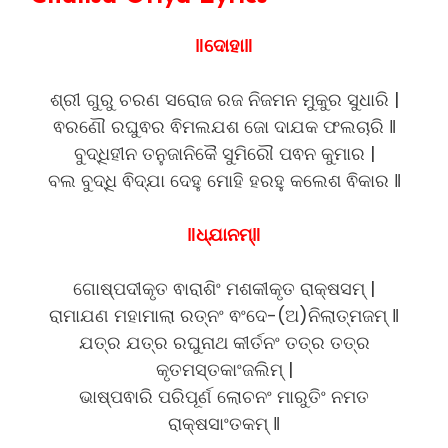
‖ଦୋହା‖
ଶ୍ରୀ ଗୁରୁ ଚରଣ ସରୋଜ ରଜ ନିଜମନ ମୁକୁର ସୁଧାରି |
ଵରଣୌ ରଘୁଵର ଵିମଲଯଶ ଜୋ ଦାଯକ ଫଲଚାରି ‖
ବୁଦ୍ଧିହୀନ ତନୁଜାନିକୈ ସୁମିରୌ ପଵନ କୁମାର |
ବଲ ବୁଦ୍ଧି ଵିଦ୍ଯା ଦେହୁ ମୋହି ହରହୁ କଲେଶ ଵିକାର ‖
‖ଧ୍ଯାନମ୍‖
ଗୋଷ୍ପଦୀକୃତ ଵାରାଶିଂ ମଶକୀକୃତ ରାକ୍ଷସମ୍ |
ରାମାଯଣ ମହାମାଲା ରତ୍ନଂ ଵଂଦେ-(ଅ)ନିଲାତ୍ମଜମ୍ ‖
ଯତ୍ର ଯତ୍ର ରଘୁନାଥ କୀର୍ତନଂ ତତ୍ର ତତ୍ର
କୃତମସ୍ତକାଂଜଲିମ୍ |
ଭାଷ୍ପଵାରି ପରିପୂର୍ଣ ଲୋଚନଂ ମାରୁତିଂ ନମତ
ରାକ୍ଷସାଂତକମ୍ ‖