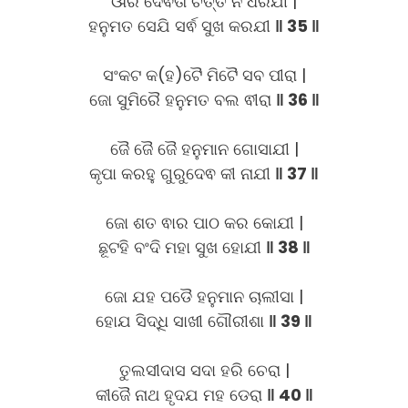
ଔର ଦେଵତା ଚିତ୍ତ ନ ଧରଯୀ |
ହନୁମତ ସେଯି ସର୍ଵ ସୁଖ କରଯୀ
‖ 35 ‖
ସଂକଟ କ(ହ)ଟୈ ମିଟୈ ସବ ପୀରା |
ଜୋ ସୁମିରୈ ହନୁମତ ବଲ ଵୀରା
‖ 36 ‖
ଜୈ ଜୈ ଜୈ ହନୁମାନ ଗୋସାଯୀ |
କୃପା କରହୁ ଗୁରୁଦେଵ କୀ ନାଯୀ
‖ 37 ‖
ଜୋ ଶତ ଵାର ପାଠ କର କୋଯୀ |
ଛୂଟହି ବଂଦି ମହା ସୁଖ ହୋଯୀ
‖ 38 ‖
ଜୋ ଯହ ପଡୈ ହନୁମାନ ଚାଲୀସା |
ହୋଯ ସିଦ୍ଧି ସାଖୀ ଗୌରୀଶା
‖ 39 ‖
ତୁଲସୀଦାସ ସଦା ହରି ଚେରା |
କୀଜୈ ନାଥ ହୃଦଯ ମହ ଡେରା
‖ 40 ‖