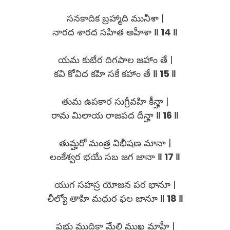
సనకాదిక బ్రహ్మాది మునీశా |
నారద శారద సహిత అహీశా
‖ 14 ‖
యమ కుబేర దిగపాల జహాం తే |
కవి కోవిద కహి సకే కహాం తే
‖ 15 ‖
తుమ ఉపకార సుగ్రీవహి కీన్హా |
రామ మిలాయ రాజపద దీన్హా
‖ 16 ‖
తుమ్హరో మంత్ర విభీషణ మానా |
లంకేశ్వర భయే సబ జగ జానా
‖ 17 ‖
యుగ సహస్ర యోజన పర భానూ |
లీల్యో తాహి మధుర ఫల జానూ
‖ 18 ‖
ప్రభు ముద్రికా మేలి ముఖ మాహీ |