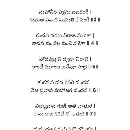
మహావీర విక్రమ బజరంగీ |
కుమతి నివార సుమతి కే సంగీ
‖3 ‖
కంచన వరణ విరాజ సువేశా |
కానన కుండల కుంచిత కేశా
‖ 4 ‖
హాథవజ్ర ఔ ధ్వజా విరాజై |
కాంథే మూంజ జనేవూ సాజై
‖ 5‖
శంకర సువన కేసరీ నందన |
తేజ ప్రతాప మహాజగ వందన
‖ 6 ‖
విద్యావాన గుణీ అతి చాతుర |
రామ కాజ కరివే కో ఆతుర
‖ 7 ‖
ప్రభు చరిత్ర సునివే కో రసియా |