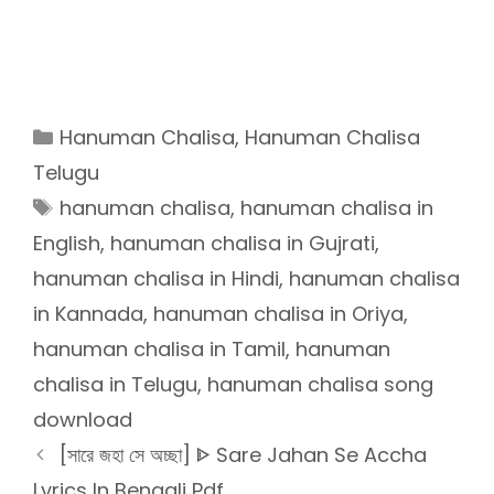
Categories
Hanuman Chalisa
,
Hanuman Chalisa
Telugu
Tags
hanuman chalisa
,
hanuman chalisa in
English
,
hanuman chalisa in Gujrati
,
hanuman chalisa in Hindi
,
hanuman chalisa
in Kannada
,
hanuman chalisa in Oriya
,
hanuman chalisa in Tamil
,
hanuman
chalisa in Telugu
,
hanuman chalisa song
download
[সারে জহা সে অচ্ছা] ᐈ Sare Jahan Se Accha
Lyrics In Bengali Pdf