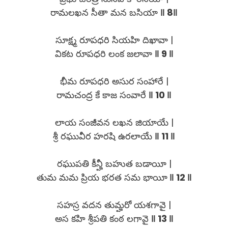
రామలఖన సీతా మన బసియా
‖ 8‖
సూక్ష్మ రూపధరి సియహి దిఖావా |
వికట రూపధరి లంక జలావా
‖ 9 ‖
భీమ రూపధరి అసుర సంహారే |
రామచంద్ర కే కాజ సంవారే
‖ 10 ‖
లాయ సంజీవన లఖన జియాయే |
శ్రీ రఘువీర హరషి ఉరలాయే
‖ 11 ‖
రఘుపతి కీన్హీ బహుత బడాయీ |
తుమ మమ ప్రియ భరత సమ భాయీ
‖ 12 ‖
సహస్ర వదన తుమ్హరో యశగావై |
అస కహి శ్రీపతి కంఠ లగావై
‖ 13 ‖