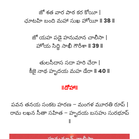
జో శత వార పాఠ కర కోయీ |
ఛూటహి బంది మహా సుఖ హోయీ
‖ 38 ‖
జో యహ పడై హనుమాన చాలీసా |
హోయ సిద్ధి సాఖీ గౌరీశా
‖ 39 ‖
తులసీదాస సదా హరి చేరా |
కీజై నాథ హృదయ మహ డేరా
‖ 40 ‖
‖దోహా‖
పవన తనయ సంకట హరణ – మంగళ మూరతి రూప్ |
రామ లఖన సీతా సహిత – హృదయ బసహు సురభూప్
‖