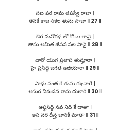
సబ పర రామ తపస్వీ రాజా |
తినకే కాజ సకల తుమ సాజా
‖ 27 ‖
ఔర మనోరధ జో కోయి లావై |
తాసు అమిత జీవన ఫల పావై
‖ 28 ‖
చారో యుగ ప్రతాప తుమ్హారా |
హై ప్రసిద్ధ జగత ఉజియారా
‖ 29 ‖
సాధు సంత కే తుమ రఖవారే |
అసుర నికందన రామ దులారే
‖ 30 ‖
అష్ఠసిద్ధి నవ నిధి కే దాతా |
అస వర దీన్హ జానకీ మాతా
‖ 31 ‖