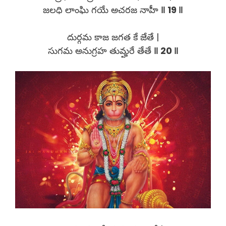
జలధి లాంఘి గయే అచరజ నాహీ
‖ 19 ‖
దుర్గమ కాజ జగత కే జేతే |
సుగమ అనుగ్రహ తుమ్హరే తేతే
‖ 20 ‖