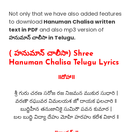
Not only that we have also added features
to download
Hanuman Chalisa written
text in PDF
and also mp3 version of
హనుమాన్ చాలీసా in Telugu.
( హనుమాన్ చాలీసా) Shree
Hanuman Chalisa Telugu Lyrics
॥దోహా॥
శ్రీ గురు చరణ సరోజ రజ నిజమన ముకుర సుధారి |
వరణౌ రఘువర విమలయశ జో దాయక ఫలచారి ‖
బుద్ధిహీన తనుజానికై సుమిరౌ పవన కుమార |
బల బుద్ధి విద్యా దేహు మోహి హరహు కలేశ వికార ‖