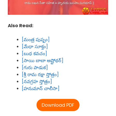
Also Read:
[మంత్ర పుష్పం]
[మేధా సూక్తం]
[బుధ కవచం]
[సాయి బాబా అష్టోథర్]
[గురు పాడుక]
[శ్రీ రామ రక్షా స్తోత్రం]
[నవగ్రహ స్తోత్రం]
[హనుమాన్ చాలీసా]
Download PDF