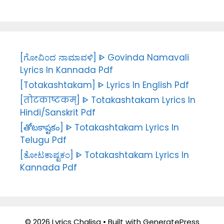
[ಗೋವಿಂದ ನಾಮಾವಳಿ] ᐈ Govinda Namavali
Lyrics In Kannada Pdf
[Totakashtakam] ᐈ Lyrics In English Pdf
[तोटकाष्टकम्] ᐈ Totakashtakam Lyrics In
Hindi/Sanskrit Pdf
[తోటకాష్టకం] ᐈ Totakashtakam Lyrics In
Telugu Pdf
[ತೋಟಕಾಷ್ಟಕಂ] ᐈ Totakashtakam Lyrics In
Kannada Pdf
© 2026 Lyrics Chalisa
• Built with
GeneratePress