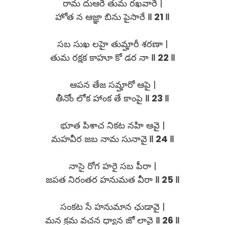
రామ దుఆరే తుమ రఖవారే |
హోత న ఆజ్ఞా బిను పైసారే
‖ 21 ‖
సబ సుఖ లహై తుమ్హారీ శరణా |
తుమ రక్షక కాహూ కో డర నా
‖ 22 ‖
ఆపన తేజ సమ్హారో ఆపై |
తీనోం లోక హాంక తే కాంపై
‖ 23 ‖
భూత పిశాచ నికట నహి ఆవై |
మహవీర జబ నామ సునావై
‖ 24 ‖
నాసై రోగ హరై సబ పీరా |
జపత నిరంతర హనుమత వీరా
‖ 25 ‖
సంకట సే హనుమాన ఛుడావై |
మన క్రమ వచన ధ్యాన జో లావై
‖ 26 ‖