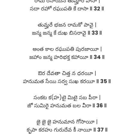
రామ రసాయన తుమ్హారే పాసా |
సదా రహో రఘుపతి కే దాసా
‖ 32 ‖
తుమ్హరే భజన రామకో పావై |
జన్మ జన్మ కే దుఖ బిసరావై
‖ 33 ‖
అంత కాల రఘుపతి పురజాయీ |
జహాం జన్మ హరిభక్త కహాయీ
‖ 34 ‖
ఔర దేవతా చిత్త న ధరయీ |
హనుమత సేయి సర్వ సుఖ కరయీ
‖ 35 ‖
సంకట క(హ)టై మిటై సబ పీరా |
జో సుమిరై హనుమత బల వీరా
‖ 36 ‖
జై జై జై హనుమాన గోసాయీ |
కృపా కరహు గురుదేవ కీ నాయీ
‖ 37 ‖