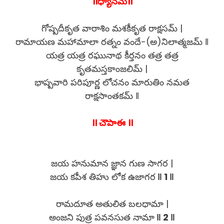
॥ధ్యానమ్॥
గోష్పదీకృత వారాశిం మశకీకృత రాక్షసమ్ |
రామాయణ మహామాలా రత్నం వందే-(అ)నిలాత్మజమ్ ‖
యత్ర యత్ర రఘునాథ కీర్తనం తత్ర తత్ర
కృతమస్తకాంజలిమ్ |
భాష్పవారి పరిపూర్ణ లోచనం మారుతిం నమత
రాక్షసాంతకమ్ ‖
॥ చౌపాఈ ॥
జయ హనుమాన జ్ఞాన గుణ సాగర |
జయ కపీశ తిహు లోక ఉజాగర
‖ 1 ‖
రామదూత అతులిత బలధామా |
అంజని పుత్ర పవనసుత నామా
‖ 2 ‖