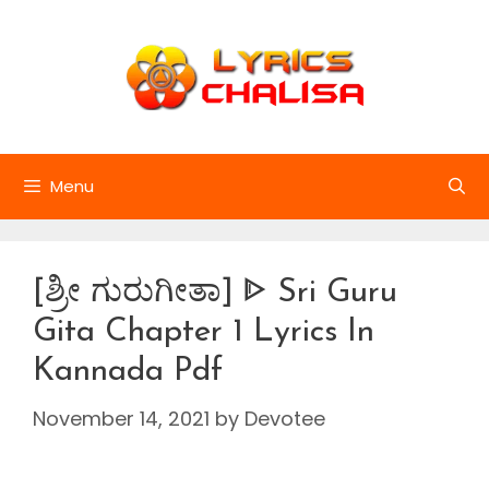
Skip
to
content
Menu
[ಶ್ರೀ ಗುರುಗೀತಾ] ᐈ Sri Guru
Gita Chapter 1 Lyrics In
Kannada Pdf
November 14, 2021
by
Devotee