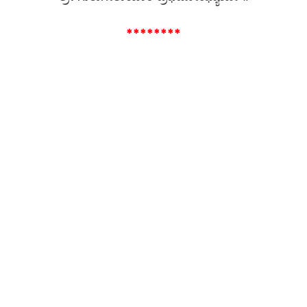
********