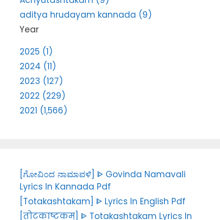
Achyutashtakam (9)
aditya hrudayam kannada (9)
Year
2025 (1)
2024 (11)
2023 (127)
2022 (229)
2021 (1,566)
[ಗೋವಿಂದ ನಾಮಾವಳಿ] ᐈ Govinda Namavali
Lyrics In Kannada Pdf
[Totakashtakam] ᐈ Lyrics In English Pdf
[तोटकाष्टकम्] ᐈ Totakashtakam Lyrics In