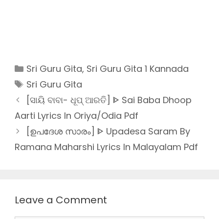
Categories
Sri Guru Gita
,
Sri Guru Gita 1 Kannada
Tags
Sri Guru Gita
[ସାୟି ବାବା- ଧୂପ୍ ଆରତି] ᐈ Sai Baba Dhoop
Aarti Lyrics In Oriya/Odia Pdf
[ഉപദേശ സാരം] ᐈ Upadesa Saram By
Ramana Maharshi Lyrics In Malayalam Pdf
Leave a Comment