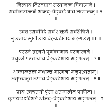
नित्याय निरवद्याय सत्यानन्द चिदात्मने ।
सर्वान्तरात्मने शीमद्-वेङ्कटेशाय मङ्गलम् ॥ 5
॥
स्वत स्सर्वविदे सर्व शक्तये सर्वशेषिणे ।
सुलभाय सुशीलाय वेङ्कटेशाय मङ्गलम् ॥ 6 ॥
परस्मै ब्रह्मणे पूर्णकामाय परमात्मने ।
प्रयुञ्जे परतत्त्वाय वेङ्कटेशाय मङ्गलम् ॥ 7 ॥
आकालतत्त्व मश्रान्त मात्मना मनुपश्यताम् ।
अतृप्त्यमृत रूपाय वेङ्कटेशाय मङ्गलम् ॥ 8 ॥
प्रायः स्वचरणौ पुंसां शरण्यत्वेन पाणिना ।
कृपयाऽऽदिशते श्रीमद्-वेङ्कटेशाय मङ्गलम् ॥ 9
॥