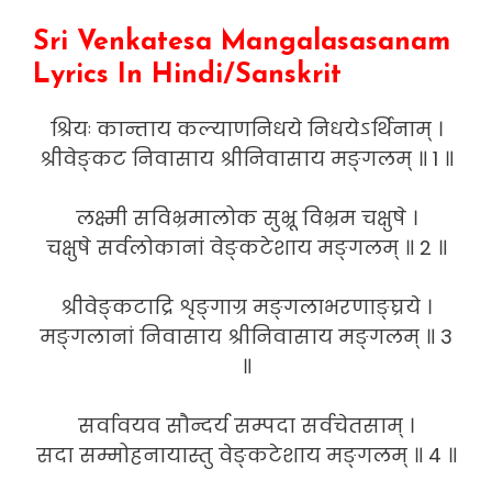
Sri Venkatesa Mangalasasanam
Lyrics In Hindi/Sanskrit
श्रियः कान्ताय कल्याणनिधये निधयेऽर्थिनाम् ।
श्रीवेङ्कट निवासाय श्रीनिवासाय मङ्गलम् ॥ 1 ॥
लक्ष्मी सविभ्रमालोक सुभ्रू विभ्रम चक्षुषे ।
चक्षुषे सर्वलोकानां वेङ्कटेशाय मङ्गलम् ॥ 2 ॥
श्रीवेङ्कटाद्रि शृङ्गाग्र मङ्गलाभरणाङ्घ्रये ।
मङ्गलानां निवासाय श्रीनिवासाय मङ्गलम् ॥ 3
॥
सर्वावयव सौन्दर्य सम्पदा सर्वचेतसाम् ।
सदा सम्मोहनायास्तु वेङ्कटेशाय मङ्गलम् ॥ 4 ॥