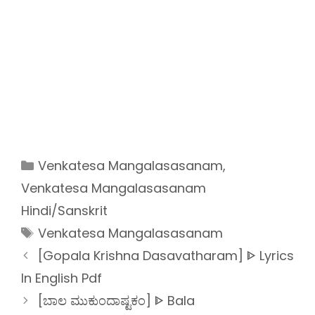
Categories
Venkatesa Mangalasasanam
,
Venkatesa Mangalasasanam
Hindi/Sanskrit
Tags
Venkatesa Mangalasasanam
[Gopala Krishna Dasavatharam] ᐈ Lyrics
In English Pdf
[ಬಾಲ ಮುಕುಂದಾಷ್ಟಕಂ] ᐈ Bala