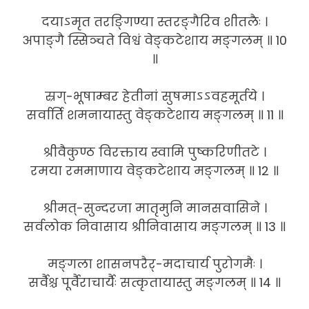
दयाऽमृत तरङ्गिण्या स्तरङ्गैरिव शीतलैः ।
अपाङ्गै स्सिञ्चते विश्वं वेङ्कटेशाय मङ्गलम् ॥ 10
॥
स्रग्-भूषाम्बर हेतीनां सुषमाऽऽवहमूर्तये ।
सर्वार्ति शमनायास्तु वेङ्कटेशाय मङ्गलम् ॥ 11 ॥
श्रीवैकुण्ठ विरक्ताय स्वामि पुष्करिणीतटे ।
रमया रममाणाय वेङ्कटेशाय मङ्गलम् ॥ 12 ॥
श्रीमत्-सुन्दरजा मातृमुनि मानसवासिने ।
सर्वलोक निवासाय श्रीनिवासाय मङ्गलम् ॥ 13 ॥
मङ्गला शासनपरैर्-मदाचार्य पुरोगमैः ।
सर्वैश्च पूर्वैराचार्यैः सत्कृतायास्तु मङ्गलम् ॥ 14 ॥