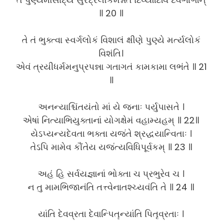
॥ 20 ॥
તે તં ભુક્ત્વા સ્વર્ગલોકં વિશાલં ક્ષીણે પુણ્યે મર્ત્યલોકં
વિશંતિ।
એવં ત્રયીધર્મમનુપ્રપન્ના ગતાગતં કામકામા લભંતે ॥ 21
॥
અનન્યાશ્ચિંતયંતો માં યે જનાઃ પર્યુપાસતે ।
એષાં નિત્યાભિયુક્તાનાં યોગક્ષેમં વહામ્યહમ્ ॥ 22॥
યેઽપ્યન્યદેવતા ભક્તા યજંતે શ્રદ્ધયાન્વિતાઃ ।
તેઽપિ મામેવ કૌંતેય યજંત્યવિધિપૂર્વકમ્ ॥ 23 ॥
અહં હિ સર્વયજ્ઞાનાં ભોક્તા ચ પ્રભુરેવ ચ ।
ન તુ મામભિજાનંતિ તત્ત્વેનાતશ્ચ્યવંતિ તે ॥ 24 ॥
યાંતિ દેવવ્રતા દેવાન્પિતૄન્યાંતિ પિતૃવ્રતાઃ ।