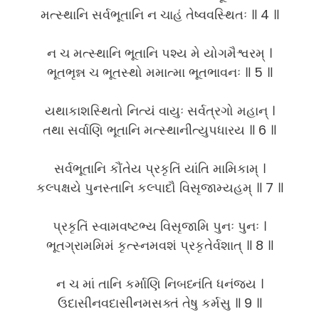
મત્સ્થાનિ સર્વભૂતાનિ ન ચાહં તેષ્વવસ્થિતઃ ॥ 4 ॥
ન ચ મત્સ્થાનિ ભૂતાનિ પશ્ય મે યોગમૈશ્વરમ્ ।
ભૂતભૃન્ન ચ ભૂતસ્થો મમાત્મા ભૂતભાવનઃ ॥ 5 ॥
યથાકાશસ્થિતો નિત્યં વાયુઃ સર્વત્રગો મહાન્ ।
તથા સર્વાણિ ભૂતાનિ મત્સ્થાનીત્યુપધારય ॥ 6 ॥
સર્વભૂતાનિ કૌંતેય પ્રકૃતિં યાંતિ મામિકામ્ ।
કલ્પક્ષયે પુનસ્તાનિ કલ્પાદૌ વિસૃજામ્યહમ્ ॥ 7 ॥
પ્રકૃતિં સ્વામવષ્ટભ્ય વિસૃજામિ પુનઃ પુનઃ ।
ભૂતગ્રામમિમં કૃત્સ્નમવશં પ્રકૃતેર્વશાત્ ॥ 8 ॥
ન ચ માં તાનિ કર્માણિ નિબધ્નંતિ ધનંજય ।
ઉદાસીનવદાસીનમસક્તં તેષુ કર્મસુ ॥ 9 ॥