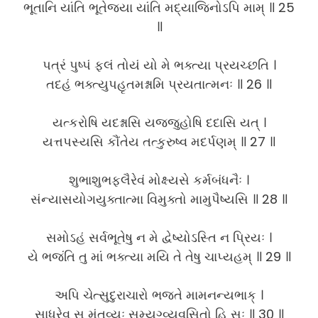
ભૂતાનિ યાંતિ ભૂતેજ્યા યાંતિ મદ્યાજિનોઽપિ મામ્ ॥ 25
॥
પત્રં પુષ્પં ફલં તોયં યો મે ભક્ત્યા પ્રયચ્છતિ ।
તદહં ભક્ત્યુપહૃતમશ્નામિ પ્રયતાત્મનઃ ॥ 26 ॥
યત્કરોષિ યદશ્નાસિ યજ્જુહોષિ દદાસિ યત્ ।
યત્તપસ્યસિ કૌંતેય તત્કુરુષ્વ મદર્પણમ્ ॥ 27 ॥
શુભાશુભફલૈરેવં મોક્ષ્યસે કર્મબંધનૈઃ ।
સંન્યાસયોગયુક્તાત્મા વિમુક્તો મામુપૈષ્યસિ ॥ 28 ॥
સમોઽહં સર્વભૂતેષુ ન મે દ્વેષ્યોઽસ્તિ ન પ્રિયઃ ।
યે ભજંતિ તુ માં ભક્ત્યા મયિ તે તેષુ ચાપ્યહમ્ ॥ 29 ॥
અપિ ચેત્સુદુરાચારો ભજતે મામનન્યભાક્ ।
સાધુરેવ સ મંતવ્યઃ સમ્યગ્વ્યવસિતો હિ સઃ ॥ 30 ॥