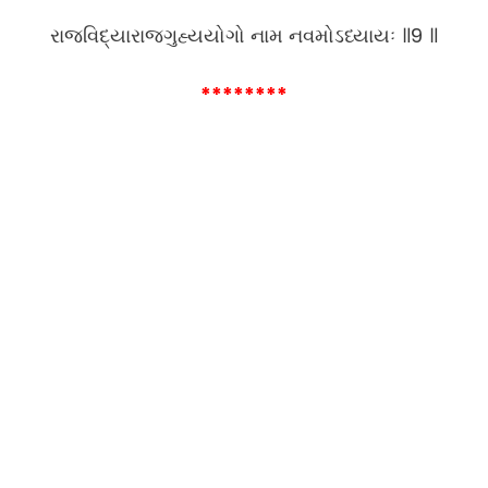
રાજવિદ્યારાજગુહ્યયોગો નામ નવમોઽધ્યાયઃ ॥9 ॥
********