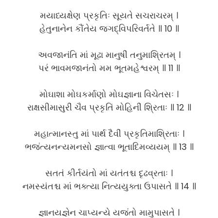
મયાધ્યક્ષેણ પ્રકૃતિઃ સૂયતે સચરાચરમ્ ।
હેતુનાનેન કૌંતેય જગદ્વિપરિવર્તતે ॥ 10 ॥
અવજાનંતિ માં મૂઢા માનુષીં તનુમાશ્રિતમ્ ।
પરં ભાવમજાનંતો મમ ભૂતમહેશ્વરમ્ ॥ 11 ॥
મોઘાશા મોઘકર્માણો મોઘજ્ઞાના વિચેતસઃ ।
રાક્ષસીમાસુરીં ચૈવ પ્રકૃતિં મોહિનીં શ્રિતાઃ ॥ 12 ॥
મહાત્માનસ્તુ માં પાર્થ દૈવીં પ્રકૃતિમાશ્રિતાઃ ।
ભજંત્યનન્યમનસો જ્ઞાત્વા ભૂતાદિમવ્યયમ્ ॥ 13 ॥
સતતં કીર્તયંતો માં યતંતશ્ચ દૃઢવ્રતાઃ ।
નમસ્યંતશ્ચ માં ભક્ત્યા નિત્યયુક્તા ઉપાસતે ॥ 14 ॥
જ્ઞાનયજ્ઞેન ચાપ્યન્યે યજંતો મામુપાસતે ।