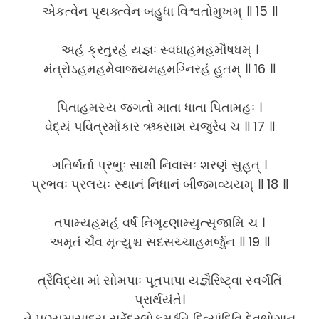
એકત્વેન પૃથક્ત્વેન બહુધા વિશ્વતોમુખમ્ ॥ 15 ॥
અહં ક્રતુરહં યજ્ઞઃ સ્વધાહમહમૌષધમ્ ।
મંત્રોઽહમહમેવાજ્યમહમગ્નિરહં હુતમ્ ॥ 16 ॥
પિતાહમસ્ય જગતો માતા ધાતા પિતામહઃ ।
વેદ્યં પવિત્રમોંકાર ઋક્સામ યજુરેવ ચ ॥ 17 ॥
ગતિર્ભર્તા પ્રભુઃ સાક્ષી નિવાસઃ શરણં સુહૃત્ ।
પ્રભવઃ પ્રલયઃ સ્થાનં નિધાનં બીજમવ્યયમ્ ॥ 18 ॥
તપામ્યહમહં વર્ષં નિગૃહ્ણામ્યુત્સૃજામિ ચ ।
અમૃતં ચૈવ મૃત્યુશ્ચ સદસચ્ચાહમર્જુન ॥ 19 ॥
ત્રૈવિદ્યા માં સોમપાઃ પૂતપાપા યજ્ઞૈરિષ્ટ્વા સ્વર્ગતિં
પ્રાર્થયંતે।
તે પુણ્યમાસાદ્ય સુરેંદ્રલોકમશ્નંતિ દિવ્યાંદિવિ દેવભોગાન્