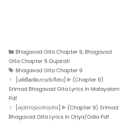
Categories
Bhagavad Gita Chapter 9
,
Bhagavad
Gita Chapter 9 Gujarati
Tags
Bhagavad Gita Chapter 9
[ശ്രീമദ്ഭഗവദ്ഗീതാ] ᐈ (Chapter 9)
Srimad Bhagavad Gita Lyrics In Malayalam
Pdf
[ଶ୍ରୀମଦ୍ଭଗଵଦ୍ଗୀତା] ᐈ (Chapter 9) Srimad
Bhagavad Gita Lyrics In Oriya/Odia Pdf