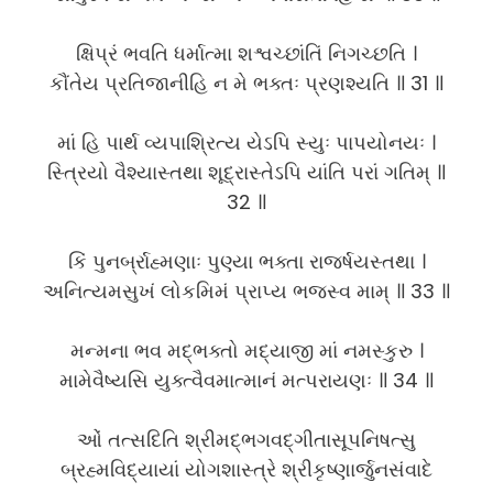
ક્ષિપ્રં ભવતિ ધર્માત્મા શશ્વચ્છાંતિં નિગચ્છતિ ।
કૌંતેય પ્રતિજાનીહિ ન મે ભક્તઃ પ્રણશ્યતિ ॥ 31 ॥
માં હિ પાર્થ વ્યપાશ્રિત્ય યેઽપિ સ્યુઃ પાપયોનયઃ ।
સ્ત્રિયો વૈશ્યાસ્તથા શૂદ્રાસ્તેઽપિ યાંતિ પરાં ગતિમ્ ॥
32 ॥
કિં પુનર્બ્રાહ્મણાઃ પુણ્યા ભક્તા રાજર્ષયસ્તથા ।
અનિત્યમસુખં લોકમિમં પ્રાપ્ય ભજસ્વ મામ્ ॥ 33 ॥
મન્મના ભવ મદ્ભક્તો મદ્યાજી માં નમસ્કુરુ ।
મામેવૈષ્યસિ યુક્ત્વૈવમાત્માનં મત્પરાયણઃ ॥ 34 ॥
ઓં તત્સદિતિ શ્રીમદ્ભગવદ્ગીતાસૂપનિષત્સુ
બ્રહ્મવિદ્યાયાં યોગશાસ્ત્રે શ્રીકૃષ્ણાર્જુનસંવાદે