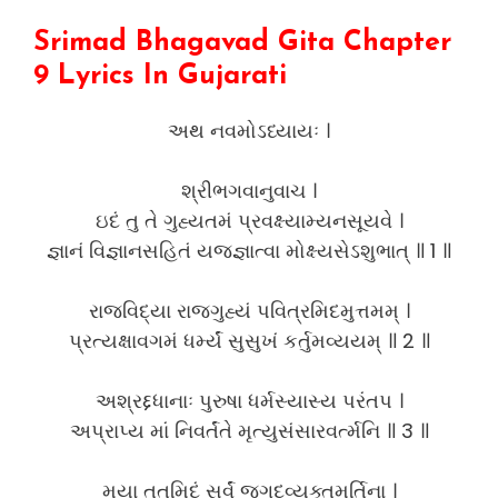
Srimad Bhagavad Gita Chapter
9 Lyrics In Gujarati
અથ નવમોઽધ્યાયઃ ।
શ્રીભગવાનુવાચ ।
ઇદં તુ તે ગુહ્યતમં પ્રવક્ષ્યામ્યનસૂયવે ।
જ્ઞાનં વિજ્ઞાનસહિતં યજ્જ્ઞાત્વા મોક્ષ્યસેઽશુભાત્ ॥ 1 ॥
રાજવિદ્યા રાજગુહ્યં પવિત્રમિદમુત્તમમ્ ।
પ્રત્યક્ષાવગમં ધર્મ્યં સુસુખં કર્તુમવ્યયમ્ ॥ 2 ॥
અશ્રદ્દધાનાઃ પુરુષા ધર્મસ્યાસ્ય પરંતપ ।
અપ્રાપ્ય માં નિવર્તંતે મૃત્યુસંસારવર્ત્મનિ ॥ 3 ॥
મયા તતમિદં સર્વં જગદવ્યક્તમૂર્તિના ।