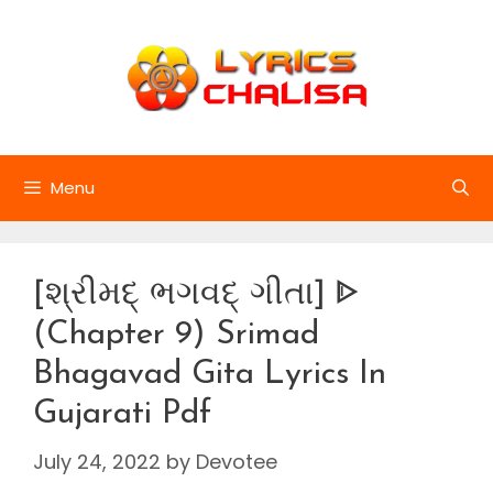
Skip
to
content
Menu
[શ્રીમદ્ ભગવદ્ ગીતા] ᐈ
(Chapter 9) Srimad
Bhagavad Gita Lyrics In
Gujarati Pdf
July 24, 2022
by
Devotee