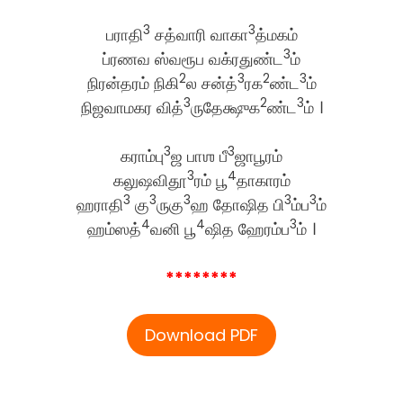
3
3
பராதி
சத்வாரி வாகா
த்மகம்
3
ப்ரணவ ஸ்வரூப வக்ரதுண்ட
ம்
2
3
2
3
நிரன்தரம் நிகி
ல சன்த்
ரக
ண்ட
ம்
3
2
3
நிஜவாமகர வித்
ருதேக்ஷுக
ண்ட
ம் ।
3
3
கராம்பு
ஜ பாஶ பீ
ஜாபூரம்
3
4
கலுஷவிதூ
ரம் பூ
தாகாரம்
3
3
3
3
3
ஹராதி
கு
ருகு
ஹ தோஷித பி
ம்ப
ம்
4
4
3
ஹம்ஸத்
வனி பூ
ஷித ஹேரம்ப
ம் ।
********
Download PDF