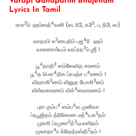
Vatapi Ganapatim Bhajeham
Lyrics In Tamil
3
4
3
ராக
ம்: ஹம்ஸத்
வனி (ஸ, ரி2, க3
, ப, நி3, ஸ)
3
4
வாதாபி க
ணபதிம் பஜ
ேஹம்
3
வாரணாஶ்யம் வரப்ரத
ம் ஶ்ரீ ।
4
3
பூ
தாதி
ஸம்ஸேவித சரணம்
4
4
4
பூ
த பௌ
திக ப்ரபஞ்ச ப
ரணம் ।
3
3
வீதராகி
ணம் வினுத யோகி
னம்
4
விஶ்வகாரணம் விக்
னவாரணம் ।
4
4
புரா கும்ப
ஸம்ப
வ முனிவர
4
3
ப்ரபூஜிதம் த்ரிகோண மத்
யக
தம்
2
3
முராரி ப்ரமுகா
த்
யுபாஸிதம்
4
2
மூலாதா
ர க்ஷேத்ரஸ்தி
தம் ।