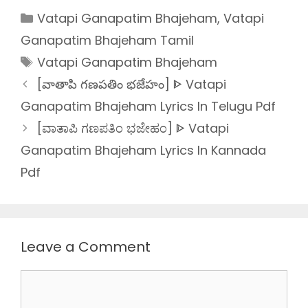
Categories
Vatapi Ganapatim Bhajeham
,
Vatapi
Ganapatim Bhajeham Tamil
Tags
Vatapi Ganapatim Bhajeham
[వాతాపి గణపతిం భజేహం] ᐈ Vatapi
Ganapatim Bhajeham Lyrics In Telugu Pdf
[ವಾತಾಪಿ ಗಣಪತಿಂ ಭಜೇಹಂ] ᐈ Vatapi
Ganapatim Bhajeham Lyrics In Kannada
Pdf
Leave a Comment
Comment