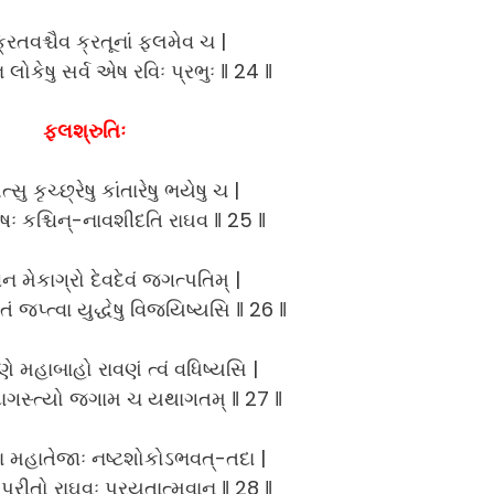
 ક્રતવશ્ચૈવ ક્રતૂનાં ફલમેવ ચ |
િ લોકેષુ સર્વ એષ રવિઃ પ્રભુઃ ‖ 24 ‖
ફલશ્રુતિઃ
ુ કૃચ્છ્રેષુ કાંતારેષુ ભયેષુ ચ |
રુષઃ કશ્ચિન્-નાવશીદતિ રાઘવ ‖ 25 ‖
ન મેકાગ્રો દેવદેવં જગત્પતિમ્ |
ં જપ્ત્વા યુદ્ધેષુ વિજયિષ્યસિ ‖ 26 ‖
ણે મહાબાહો રાવણં ત્વં વધિષ્યસિ |
દાગસ્ત્યો જગામ ચ યથાગતમ્ ‖ 27 ‖
વા મહાતેજાઃ નષ્ટશોકોઽભવત્-તદા |
્રીતો રાઘવઃ પ્રયતાત્મવાન્ ‖ 28 ‖