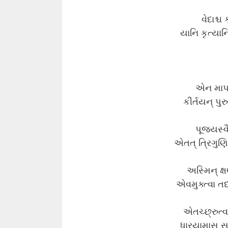
વેદાશ્ચ
યાનિ કૃત્યાન
એન માપત્સ
કીર્તયન્ પુ
પૂજયસ્વૈ
એતત્ ત્રિગુણિત
અસ્મિન્ ક્ષ
એવમુક્ત્વા ત
એતચ્છ્રુત્
ધારયામાસ સુપ