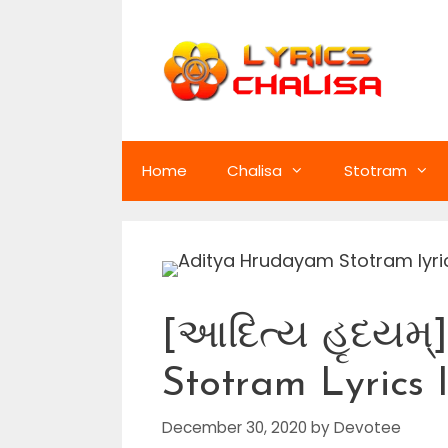
Skip
to
content
Home
Chalisa
Stotram
[આદિત્ય હૃદયમ્
Stotram Lyrics 
December 30, 2020
by
Devotee