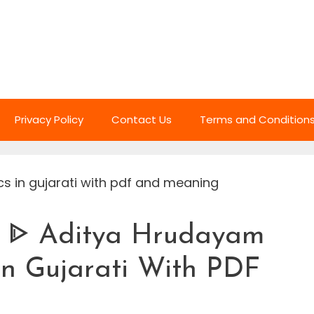
Privacy Policy
Contact Us
Terms and Condition
] ᐈ Aditya Hrudayam
In Gujarati With PDF