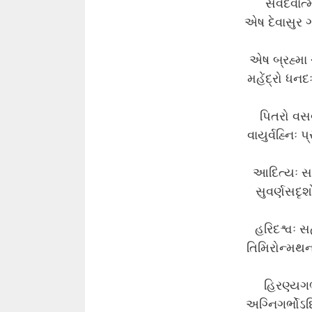
સર્વદેવાત
એષ દેવાસુર ગ
એષ બ્રહ્મા ચ
મહેંદ્રો ધનદ
પિતરો વસવ
વાયુર્વહ્નિઃ 
આદિત્યઃ સવિ
સુવર્ણસદૃશો
હરિદશ્વઃ સહ
તિમિરોન્મથનઃ શ
હિરણ્યગર્
અગ્નિગર્ભોઽદ