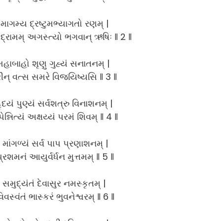
સમાગમ્ય દ્રષ્ટુમભ્યાગતો રણમ્ |
દ્રામમ્ અગસ્ત્યો ભગવાન્ ઋષિઃ ‖ 2 ‖
મહાબાહો શૃણુ ગુહ્યં સનાતનમ્ |
રીન્ વત્સ સમરે વિજયિષ્યસિ ‖ 3 ‖
દયં પુણ્યં સર્વશત્રુ વિનાશનમ્ |
્નિત્યં અક્ષય્યં પરમં શિવમ્ ‖ 4 ‖
 માંગળ્યં સર્વ પાપ પ્રણાશનમ્ |
્રશમનં આયુર્વર્ધન મુત્તમમ્ ‖ 5 ‖
ં સમુદ્યંતં દેવાસુર નમસ્કૃતમ્ |
વસ્વંતં ભાસ્કરં ભુવનેશ્વરમ્ ‖ 6 ‖