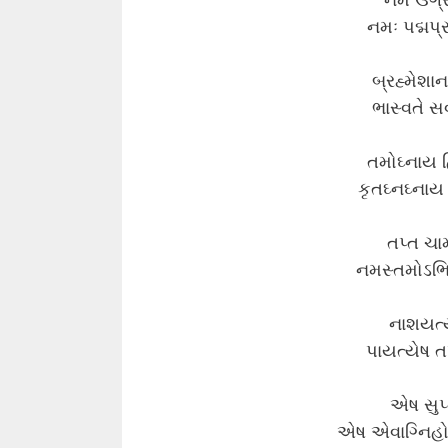
નમઃ પદ્મપ્
બ્રહ્મેશાન
ભાસ્વતે સર
તમોઘ્નાય હ
કૃતઘ્નઘ્નાય
તપ્ત ચા
નમસ્તમોઽભિ 
નાશયત્યે
પાયત્યેષ તપ
એષ સુપ્ત
એષ એવાગ્નિહોત્