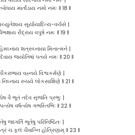
રબોધાય માર્તાંડાય નમો નમઃ ‖ 18 ‖
ાચ્યુતેશાય સૂર્યાયાદિત્ય-વર્ચસે |
્વભક્ષાય રૌદ્રાય વપુષે નમઃ ‖ 19 ‖
િમઘ્નાય શત્રુઘ્નાયા મિતાત્મને |
 દેવાય જ્યોતિષાં પતયે નમઃ ‖ 20 ‖
મીકરાભાય વહ્નયે વિશ્વકર્મણે |
નિઘ્નાય રુચયે લોકસાક્ષિણે ‖ 21 ‖
ષ વૈ ભૂતં તદેવ સૃજતિ પ્રભુઃ |
ત્યેષ વર્ષત્યેષ ગભસ્તિભિઃ ‖ 22 ‖
ેષુ જાગર્તિ ભૂતેષુ પરિનિષ્ઠિતઃ |
રં ચ ફલં ચૈવાગ્નિ હોત્રિણામ્ ‖ 23 ‖