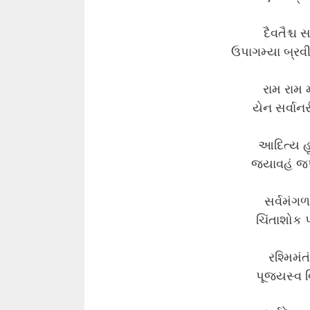
દૈવતૈશ્ચ 
ઉપાગમ્યા બ્રવી
રામ રામ 
યેન સર્વાન
આદિત્ય હૃ
જયાવહં જપેન
સર્વમંગળ
ચિંતાશોક પ
રશ્મિમંત
પૂજયસ્વ વિ