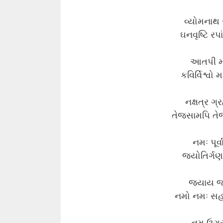
વ્યોમનાથ 
ઘનવૃષ્ટિ રપા
આતપી મંડ
કવિર્વિશ્વો
નક્ષત્ર ગ
તેજસામપિ તેજસ
નમઃ પૂર્
જ્યોતિર્ગણ
જયાય જય
નમો નમઃ સહસ
નમ ઉગ્ર