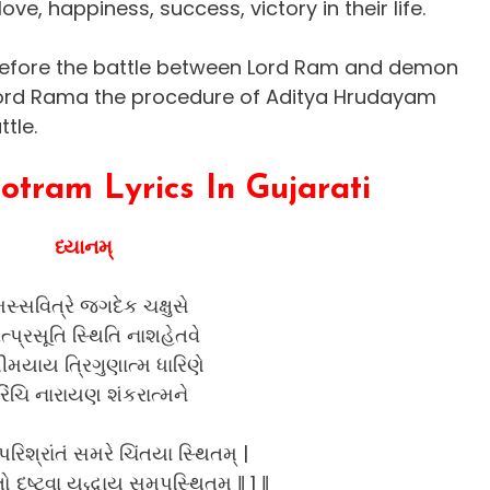
ove, happiness, success, victory in their life.
before the battle between Lord Ram and demon
 Lord Rama the procedure of Aditya Hrudayam
ttle.
tram Lyrics In Gujarati
ધ્યાનમ્
સ્સવિત્રે જગદેક ચક્ષુસે
્પ્રસૂતિ સ્થિતિ નાશહેતવે
ીમયાય ત્રિગુણાત્મ ધારિણે
રિંચિ નારાયણ શંકરાત્મને
પરિશ્રાંતં સમરે ચિંતયા સ્થિતમ્ |
 દૃષ્ટ્વા યુદ્ધાય સમુપસ્થિતમ્ ‖ 1 ‖