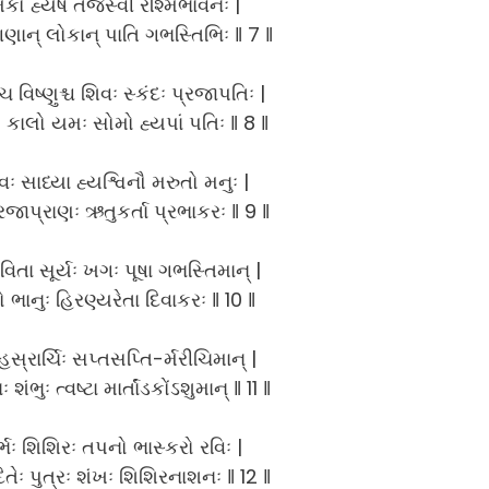
્મકો હ્યેષ તેજસ્વી રશ્મિભાવનઃ |
ણાન્ લોકાન્ પાતિ ગભસ્તિભિઃ ‖ 7 ‖
 વિષ્ણુશ્ચ શિવઃ સ્કંદઃ પ્રજાપતિઃ |
ઃ કાલો યમઃ સોમો હ્યપાં પતિઃ ‖ 8 ‖
ઃ સાધ્યા હ્યશ્વિનૌ મરુતો મનુઃ |
પ્રજાપ્રાણઃ ઋતુકર્તા પ્રભાકરઃ ‖ 9 ‖
તા સૂર્યઃ ખગઃ પૂષા ગભસ્તિમાન્ |
 ભાનુઃ હિરણ્યરેતા દિવાકરઃ ‖ 10 ‖
સ્રાર્ચિઃ સપ્તસપ્તિ-ર્મરીચિમાન્ |
ંભુઃ ત્વષ્ટા માર્તાંડકોંઽશુમાન્ ‖ 11 ‖
ભઃ શિશિરઃ તપનો ભાસ્કરો રવિઃ |
િતેઃ પુત્રઃ શંખઃ શિશિરનાશનઃ ‖ 12 ‖