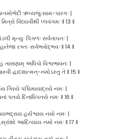
સ્તમોભેદી ઋગ્યજુઃસામ-પારગઃ |
ં મિત્રો વિંધ્યવીથી પ્લવંગમઃ ‖ 13 ‖
લી મૃત્યુઃ પિંગળઃ સર્વતાપનઃ |
 મહાતેજા રક્તઃ સર્વભવોદ્ભવઃ ‖ 14 ‖
્રહ તારાણામ્ અધિપો વિશ્વભાવનઃ |
્વી દ્વાદશાત્મન્-નમોઽસ્તુ તે ‖ 15 ‖
વાય ગિરયે પશ્ચિમાયાદ્રયે નમઃ |
ાનાં પતયે દિનાધિપતયે નમઃ ‖ 16 ‖
ભદ્રાય હર્યશ્વાય નમો નમઃ |
્રાંશો આદિત્યાય નમો નમઃ ‖ 17 ‖
ાય વીરાય સારંગાય નમો નમઃ |