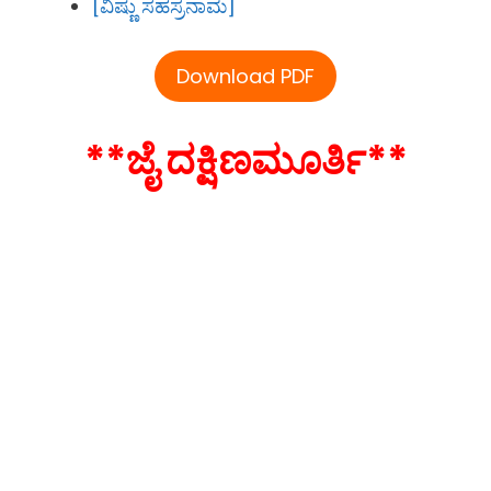
[ವಿಷ್ಣು ಸಹಸ್ರನಾಮ]
Download PDF
**ಜೈ ದಕ್ಷಿಣಮೂರ್ತಿ**