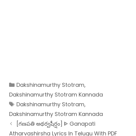
Categories
Dakshinamurthy Stotram
,
Dakshinamurthy Stotram Kannada
Tags
Dakshinamurthy Stotram
,
Dakshinamurthy Stotram Kannada
[గణపతి అథర్వషీర్షం] ᐈ Ganapati
Atharvashirsha Lyrics In Telugu With PDF