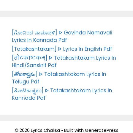
[ಗೋವಿಂದ ನಾಮಾವಳಿ] ᐈ Govinda Namavali
Lyrics In Kannada Pdf
[Totakashtakam] ᐈ Lyrics In English Pdf
[तोटकाष्टकम्] ᐈ Totakashtakam Lyrics In
Hindi/Sanskrit Pdf
[తోటకాష్టకం] ᐈ Totakashtakam Lyrics In
Telugu Pdf
[ತೋಟಕಾಷ್ಟಕಂ] ᐈ Totakashtakam Lyrics In
Kannada Pdf
© 2026 Lyrics Chalisa
• Built with
GeneratePress