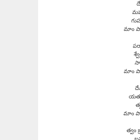
ద
మహర
గుహ
మాం పాహ
పరా
శ్వ
స్
మాం పాహ
దే
యత్క
త్
మాం పాహ
త్వం 
బ్ర