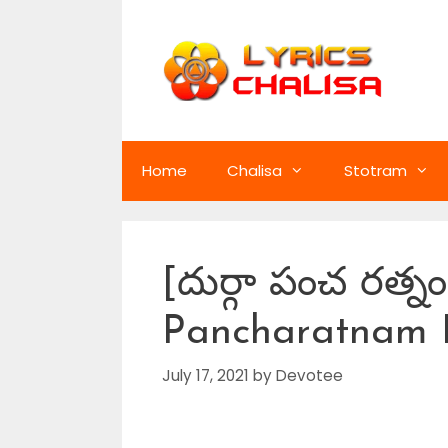
Skip
to
content
Home
Chalisa
Stotram
[దుర్గా పంచ రత్
Pancharatnam L
July 17, 2021
by
Devotee