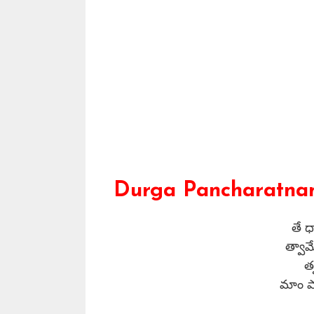
Durga Pancharatnam
తే 
త్వామ
త
మాం పాహ