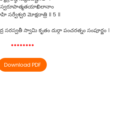
ానస్వరూపాత్మతయాఖిలానాం
ి సర్వేశ్వరి మోక్షదాత్రి ॥ 5 ॥
ద్ర సరస్వతీ స్వామి కృతం దుర్గా పంచరత్నం సంపూర్ణం ।
********
Download PDF