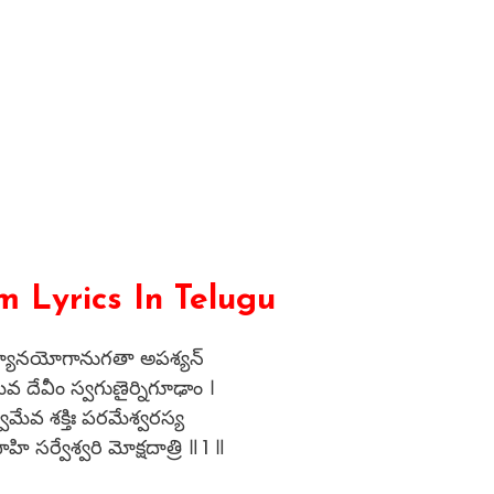
 Lyrics In Telugu
ధ్యానయోగానుగతా అపశ్యన్
ేవ దేవీం స్వగుణైర్నిగూఢాం ।
్వమేవ శక్తిః పరమేశ్వరస్య
ి సర్వేశ్వరి మోక్షదాత్రి ॥ 1 ॥