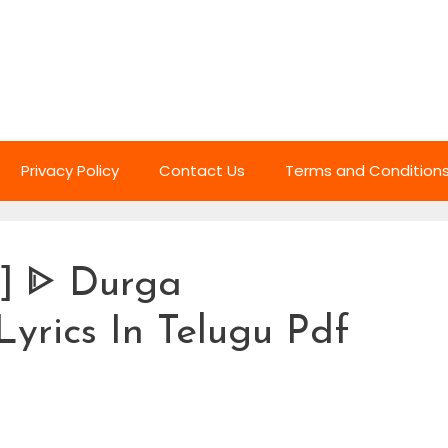
Privacy Policy
Contact Us
Terms and Condition
నం] ᐈ Durga
yrics In Telugu Pdf