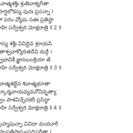
ేవాత్మశక్తిః శ్రుతివాక్యగీతా
్షిలోకస్య పురః ప్రసన్నా ।
ా పరం వ్యోమ సతః ప్రతిష్ఠా
ి సర్వేశ్వరి మోక్షదాత్రి ॥ 2 ॥
స్య శక్తిః వివిధైవ శ్రూయసే
ేతాశ్వవాక్యోదితదేవి దుర్గే ।
వాభావికీ జ్ఞానబలక్రియా తే
ి సర్వేశ్వరి మోక్షదాత్రి ॥ 3 ॥
వాత్మశబ్దేన శివాత్మభూతా
ూర్మవాయవ్యవచోవివృత్యా
వం పాశవిచ్ఛేదకరీ ప్రసిద్ధా
ి సర్వేశ్వరి మోక్షదాత్రి ॥ 4 ॥
బ్రహ్మపుచ్ఛా వివిధా మయూరీ
హ్మప్రతిష్ఠాస్యుపదిష్టగీతా ।