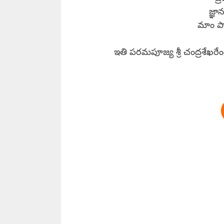
జ్ఞ
మాం పాహ
ఇతి పరమపూజ్య శ్రీ చంద్రశేఖరేం