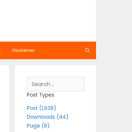
s
Disclaimer
Search
for:
Post Types
Post (1,938)
Downloads (44)
Page (9)