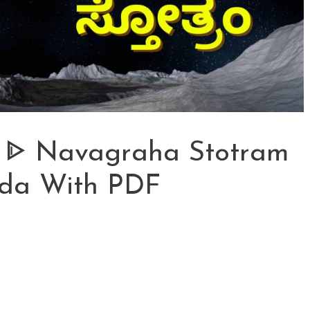
ಂ] ᐈ Navagraha Stotram
ada With PDF