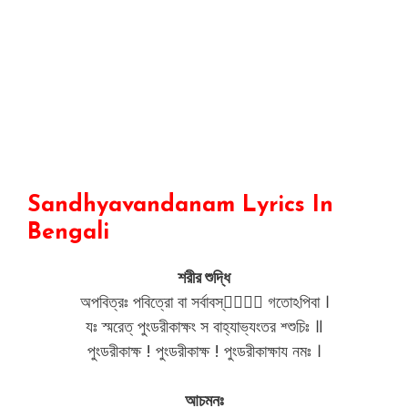
Sandhyavandanam Lyrics In
Bengali
শরীর শুদ্ধি
অপবিত্রঃ পবিত্রো বা সর্বাবস্থাং᳚ গতোঽপিবা ।
যঃ স্মরেত্ পুংডরীকাক্ষং স বাহ্যাভ্যংতর শ্শুচিঃ ॥
পুংডরীকাক্ষ ! পুংডরীকাক্ষ ! পুংডরীকাক্ষায নমঃ ।
আচমনঃ