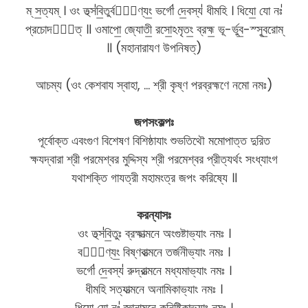
ম্ স॒ত্যম্ । ওং তথ্স॑বি॒তুর্বরে᳚ণ্যং॒ ভর্গো॑ দে॒বস্য॑ ধীমহি । ধিযো॒ যো নঃ॑
প্রচোদযা᳚ত্ ॥ ওমাপো॒ জ্যোতী॒ রসো॒ঽমৃতং॒ ব্রহ্ম॒ ভূ-র্ভুব॒-স্সুব॒রোম্
॥ (মহানারাযণ উপনিষত্)
আচম্য (ওং কেশবায স্বাহা, … শ্রী কৃষ্ণ পরব্রহ্মণে নমো নমঃ)
জপসংকল্পঃ
পূর্বোক্ত এবংগুণ বিশেষণ বিশিষ্ঠাযাং শুভতিথৌ মমোপাত্ত দুরিত
ক্ষযদ্বারা শ্রী পরমেশ্বর মুদ্দিস্য শ্রী পরমেশ্বর প্রীত্যর্থং সংধ্যাংগ
যথাশক্তি গাযত্রী মহামংত্র জপং করিষ্যে ॥
করন্যাসঃ
ওং তথ্স॑বি॒তুঃ ব্রহ্মাত্মনে অংগুষ্টাভ্যাং নমঃ ।
বরে᳚ণ্যং॒ বিষ্ণবাত্মনে তর্জনীভ্যাং নমঃ ।
ভর্গো॑ দে॒বস্য॑ রুদ্রাত্মনে মধ্যমাভ্যাং নমঃ ।
ধীমহি সত্যাত্মনে অনামিকাভ্যাং নমঃ ।
ধিযো॒ যো নঃ॑ জ্ঞানাত্মনে কনিষ্টিকাভ্যাং নমঃ ।