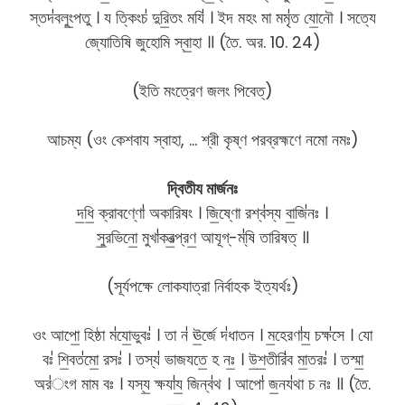
স্তদ॑বলুং॒পতু । য ত্কিংচ॑ দুরি॒তং মযি॑ । ইদ মহং মা মমৃ॑ত যো॒নৌ । সত্যে
জ্যোতিষি জুহোমি স্বা॒হা ॥ (তৈ. অর. 10. 24)
(ইতি মংত্রেণ জলং পিবেত্)
আচম্য (ওং কেশবায স্বাহা, … শ্রী কৃষ্ণ পরব্রহ্মণে নমো নমঃ)
দ্বিতীয মার্জনঃ
দ॒ধি॒ ক্রাবণ্ণো॑ অকারিষং । জি॒ষ্ণো রশ্ব॑স্য বা॒জি॑নঃ ।
সু॒রভিনো॒ মুখা॑কর॒ত্প্রণ॒ আযূগ্-ম্॑ষি তারিষত্ ॥
(সূর্যপক্ষে লোকযাত্রা নির্বাহক ইত্যর্থঃ)
ওং আপো॒ হিষ্ঠা ম॑যো॒ভুবঃ॑ । তা ন॑ ঊ॒র্জে দ॑ধাতন । ম॒হেরণা॑য॒ চক্ষ॑সে । যো
বঃ॑ শি॒বত॑মো॒ রসঃ॑ । তস্য॑ ভাজযতে॒ হ নঃ॒ । উ॒শ॒তীরি॑ব মা॒তরঃ॑ । তস্মা॒
অর॑ংগ মাম বঃ । যস্য॒ ক্ষযা॑য॒ জিন্ব॑থ । আপো॑ জ॒নয॑থা চ নঃ ॥ (তৈ.