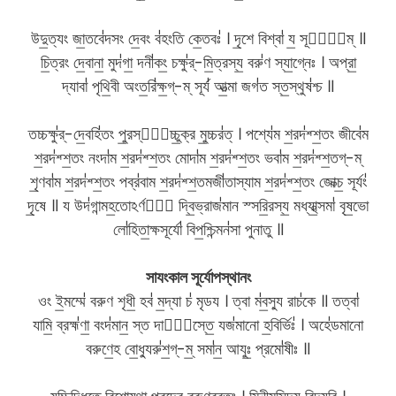
উদু॒ত্যং জা॒তবে॑দসং দে॒বং ব॑হংতি কে॒তবঃ॑ । দৃ॒শে বিশ্বা॑ য॒ সূর্য᳚ম্ ॥
চি॒ত্রং দে॒বানা॒ মুদ॑গা॒ দনী॑কং॒ চক্ষু॑র্-মি॒ত্রস্য॒ বরু॑ণ স্যা॒গ্নেঃ । অপ্রা॒
দ্যাবা॑ পৃথি॒বী অংত॒রি॑ক্ষ॒গ্-ম্ সূর্য॑ আ॒ত্মা জগ॑ত স্ত॒স্থুষ॑শ্চ ॥
তচ্চক্ষু॑র্-দে॒বহি॑তং পু॒রস্তা᳚চ্চু॒ক্র মু॒চ্চর॑ত্ । পশ্যে॑ম শ॒রদ॑শ্শ॒তং জীবে॑ম
শ॒রদ॑শ্শ॒তং নংদা॑ম শ॒রদ॑শ্শ॒তং মোদা॑ম শ॒রদ॑শ্শ॒তং ভবা॑ম শ॒রদ॑শ্শ॒তগ্-ম্
শৃ॒ণবা॑ম শ॒রদ॑শ্শ॒তং পব্র॑বাম শ॒রদ॑শ্শ॒তমজী॑তাস্যাম শ॒রদ॑শ্শ॒তং জোক্চ॒ সূর্যং॑
দৃ॒ষে ॥ য উদ॑গান্মহ॒তোঽর্ণবা᳚ দ্বি॒ভ্রাজ॑মান স্সরি॒রস্য॒ মধ্যা॒থ্সমা॑ বৃষ॒ভো
লো॑হিতা॒ক্ষসূর্যো॑ বিপ॒শ্চিন্মন॑সা পুনাতু ॥
সাযংকাল সূর্যোপস্থানং
ওং ই॒মম্মে॑ বরুণ শৃধী॒ হব॑ ম॒দ্যা চ॑ মৃডয । ত্বা ম॑ব॒স্যু রাচ॑কে ॥ তত্বা॑
যামি॒ ব্রহ্ম॑ণা॒ বংদ॑মান॒ স্ত দাশা᳚স্তে॒ যজ॑মানো হ॒বির্ভিঃ॑ । অহে॑ডমানো
বরুণে॒হ বো॒ধ্যুরু॑শ॒গ্-ম্॒ সমা॑ন॒ আযুঃ॒ প্রমো॑ষীঃ ॥