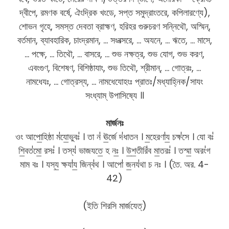
দ্বীপে, রমণক বর্ষে, ঐংদ্রিক খংডে, সপ্ত সমুদ্রাংতরে, কপিলারণ্যে),
শোভন গৃহে, সমস্ত দেবতা ব্রাহ্মণ, হরিহর গুরুচরণ সন্নিথৌ, অস্মিন্,
বর্তমান, ব্যাবহারিক, চাংদ্রমান, … সংবত্সরে, … অযনে, … ঋতে, … মাসে,
… পক্ষে, … তিথৌ, … বাসরে, … শুভ নক্ষত্র, শুভ যোগ, শুভ করণ,
এবংগুণ, বিশেষণ, বিশিষ্ঠাযাং, শুভ তিথৌ, শ্রীমান্, … গোত্রঃ, …
নামধেযঃ, … গোত্রস্য, … নামধেযোহংঃ প্রাতঃ/মধ্যাহ্নিক/সাযং
সংধ্যাম্ উপাসিষ্যে ॥
মার্জনঃ
ওং আপো॒হিষ্ঠা ম॑যো॒ভুবঃ॑ । তা ন॑ ঊ॒র্জে দ॑ধাতন । ম॒হেরণা॑য॒ চক্ষ॑সে । যো বঃ॑
শি॒বত॑মো॒ রসঃ॑ । তস্য॑ ভাজযতে॒ হ নঃ॒ । উ॒শ॒তীরি॑ব মা॒তরঃ॑ । তস্মা॒ অরং॑গ
মাম বঃ । যস্য॒ ক্ষযা॑য॒ জিন্ব॑থ । আপো॑ জ॒নয॑থা চ নঃ । (তৈ. অর. 4-
42)
(ইতি শিরসি মার্জযেত্)