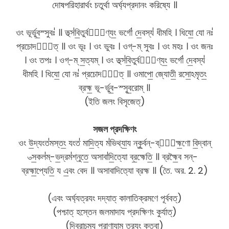
দোষপরিহারার্থং চতুর্থা অর্ঘ্যপ্রদানং করিষ্যে ॥
ওং ভূর্ভুব॒স্সুবঃ॑ ॥ তথ্স॑বি॒তুর্বরে᳚ণ্যং॒ ভর্গো॑ দে॒বস্য॑ ধীমহি । ধিযো॒ যো নঃ॑
প্রচোদযা᳚ত্ ॥ ওং ভূঃ । ওং ভুবঃ । ওগ্-ম্ সুবঃ । ওং মহঃ । ওং জনঃ
। ওং তপঃ । ওগ্-ম্ স॒ত্যম্ । ওং তথ্স॑বি॒তুর্বরে᳚ণ্যং॒ ভর্গো॑ দে॒বস্য॑
ধীমহি । ধিযো॒ যো নঃ॑ প্রচোদযা᳚ত্ ॥ ওমাপো॒ জ্যোতী॒ রসো॒ঽমৃতং॒
ব্রহ্ম॒ ভূ-র্ভুব॒-স্সুব॒রোম্ ॥
(ইতি জলং বিসৃজেত্)
সজল প্রদক্ষিণং
ওং উ॒দ্যংত॑মস্তং॒ যংত॑ মাদি॒ত্য ম॑ভিথ্যা॒য ন্কু॒র্বন্-ব্রা᳚হ্ম॒ণো বি॒দ্বান্
ত্স॒কল॑ম্-ভ॒দ্রম॑শ্নুতে॒ অসাবা॑দি॒ত্যো ব্র॒হ্মেতি॒ ॥ ব্রহ্মৈ॒ব সন্-
ব্রহ্মা॒প্যেতি॒ য এ॒বং বেদ ॥ অসাবাদিত্যো ব্রহ্ম ॥ (তৈ. অর. 2. 2)
(এবং অর্ঘ্যত্রযং দদ্যাত্ কালাতিক্রমণে পূর্ববত্)
(পশ্চাত্ হস্তেন জলমাদায প্রদক্ষিণং কুর্যাত্)
(দ্বিরাচম্য প্রাণাযাম ত্রযং কৃত্বা)