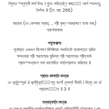
স্বি॒ন্ন স্স্না॒ত্বী মলা॑ দিবঃ । পূ॒তং পবিত্রে॑ণে॒ বাজ্যং᳚ আপ॑ শ্শুংদংতু॒
মৈন॑সঃ ॥ (তৈ. ব্রা. 266)
আচম্য (ওং কেশবায স্বাহা, … শ্রী কৃষ্ণ পরব্রহ্মণে নমো নমঃ)
প্রাণাযামম্য
লঘুসংকল্পঃ
পূর্বোক্ত এবংগুণ বিশেষণ বিশিষ্ঠাযাং শুভতিথৌ মমোপাত্ত দুরিত
ক্ষযদ্বারা শ্রী পরমেশ্বর মুদ্দিস্য শ্রী পরমেশ্বর প্রীত্যর্থং
প্রাতস্সংধ্যাংগ যথা কালোচিত অর্ঘ্যপ্রদানং করিষ্যে ॥
প্রাতঃ কালার্ঘ্য মংত্রং
ওং ভূর্ভুব॒স্সুবঃ॑ ॥ তথ্স॑বি॒তুর্বরে᳚ণ্যং॒ ভর্গো॑ দে॒বস্য॑ ধীমহি । ধিযো॒ যো নঃ॑
প্রচোদযা᳚ত্ ॥ 3 ॥
মধ্যাহ্নার্ঘ্য মংত্রং
ওং হ॒গ্-ম্॒ সশ্শু॑চি॒ষ দ্বসু॑রংতরিক্ষ॒স দ্দোতা॑ বেদি॒ষদতি॑থি র্দুরোণ॒সত্ । নৃ॒ষ