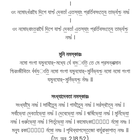
।
ওং নমোঽধ॑রাযৈ দি॒শে যাশ্চ॑ দে॒বতা॑ এ॒তস্যাং॒ প্রতি॑বসংত্যে॒ তাভ্য॑শ্চ॒ নমঃ॑
।
ওং নমোঽবাংত॒রাযৈ॑ দি॒শে যাশ্চ॑ দে॒বতা॑ এ॒তস্যাং॒ প্রতি॑বসংত্যে॒ তাভ্য॑শ্চ॒
নমঃ॑ ।
মুনি নমস্কারঃ
নমো গংগা যমুনযোর্-মধ্যে যে॑ বস॒ংতি॒ তে মে প্রসন্নাত্মান
শ্চিরংজীবিতং ব॑র্ধয॒ংতি॒ নমো গংগা যমুনযোর্-মুনি॑ভ্যশ্চ॒ নমো নমো গংগা
যমুনযোর্-মুনি॑ভ্যশ্চ॒ ন॑মঃ ॥
সংধ্যাদেবতা নমস্কারঃ
সংধ্যা॑যৈ॒ নমঃ॑ । সাবি॑ত্র্যৈ॒ নমঃ॑ । গায॑ত্র্যৈ॒ নমঃ॑ । সর॑স্বত্যৈ॒ নমঃ॑ ।
সর্বা॑ভ্যো দে॒বতা॑ভ্যো॒ নমঃ॑ । দে॒বেভ্যো॒ নমঃ॑ । ঋষি॑ভ্যো॒ নমঃ॑ । মুনি॑ভ্যো॒
নমঃ॑ । গুরু॑ভ্যো॒ নমঃ॑ । পিতৃ॑ভ্যো॒ নমঃ॑ । কামোঽকার্ষী᳚ র্নমো॒ নমঃ ।
মন্যু রকার্ষী᳚ র্নমো॒ নমঃ । পৃথিব্যাপস্তে॒জো বাযু॑রাকা॒শাত্ নমঃ ॥
(তৈ. অর. 2.18.52)