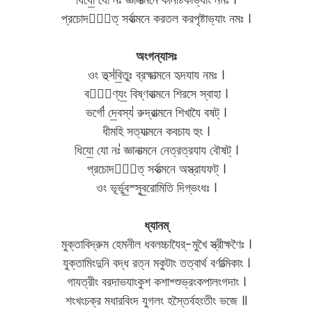
প্রচোদযা᳚ত্ সর্বাত্মনে করতল করপৃষ্টাভ্যাং নমঃ ।
অংগন্যাসঃ
ওং তথ্স॑বি॒তুঃ ব্রহ্মাত্মনে হৃদযায নমঃ ।
বরে᳚ণ্যং॒ বিষ্ণবাত্মনে শিরসে স্বাহা ।
ভর্গো॑ দে॒বস্য॑ রুদ্রাত্মনে শিখাযৈ বষট্ ।
ধীমহি সত্যাত্মনে কবচায হুং ।
ধিযো॒ যো নঃ॑ জ্ঞানাত্মনে নেত্রত্রযায বৌষট্ ।
প্রচোদযা᳚ত্ সর্বাত্মনে অস্ত্রাযফট্ ।
ওং ভূর্ভুব॒স্সুব॒রোমিতি দিগ্ভংধঃ ।
ধ্যানম্
মুক্তাবিদ্রুম হেমনীল ধবলচ্চাযৈর্-মুখৈ স্ত্রীক্ষণৈঃ ।
যুক্তামিংদুনি বদ্ধ রত্ন মকুটাং তত্বার্থ বর্ণাত্মিকাং ।
গাযত্রীং বরদাভযাংকুশ কশাশ্শুভ্রংকপালংগদাং ।
শংখংচক্র মধারবিংদ যুগলং হস্তৈর্বহংতীং ভজে ॥