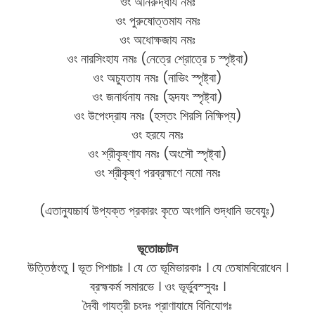
ওং অনিরুদ্ধায নমঃ
ওং পুরুষোত্তমায নমঃ
ওং অধোক্ষজায নমঃ
ওং নারসিংহায নমঃ (নেত্রে শ্রোত্রে চ স্পৃষ্ট্বা)
ওং অচ্যুতায নমঃ (নাভিং স্পৃষ্ট্বা)
ওং জনার্ধনায নমঃ (হৃদযং স্পৃষ্ট্বা)
ওং উপেংদ্রায নমঃ (হস্তং শিরসি নিক্ষিপ্য)
ওং হরযে নমঃ
ওং শ্রীকৃষ্ণায নমঃ (অংসৌ স্পৃষ্ট্বা)
ওং শ্রীকৃষ্ণ পরব্রহ্মণে নমো নমঃ
(এতান্যুচ্চার্য উপ্যক্ত প্রকারং কৃতে অংগানি শুদ্ধানি ভবেযুঃ)
ভূতোচ্চাটন
উত্তিষ্ঠংতু । ভূত পিশাচাঃ । যে তে ভূমিভারকাঃ । যে তেষামবিরোধেন ।
ব্রহ্মকর্ম সমারভে । ওং ভূর্ভুবস্সুবঃ ।
দৈবী গাযত্রী চংদঃ প্রাণাযামে বিনিযোগঃ