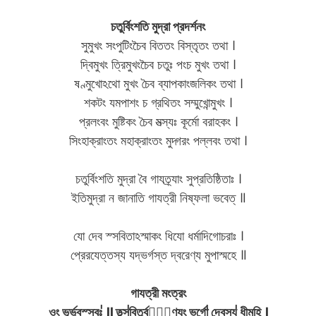
চতুর্বিংশতি মুদ্রা প্রদর্শনং
সুমুখং সংপুটিংচৈব বিততং বিস্তৃতং তথা ।
দ্বিমুখং ত্রিমুখংচৈব চতুঃ পংচ মুখং তথা ।
ষণ্মুখোঽথো মুখং চৈব ব্যাপকাংজলিকং তথা ।
শকটং যমপাশং চ গ্রথিতং সম্মুখোন্মুখং ।
প্রলংবং মুষ্টিকং চৈব মত্স্যঃ কূর্মো বরাহকং ।
সিংহাক্রাংতং মহাক্রাংতং মুদ্গরং পল্লবং তথা ।
চতুর্বিংশতি মুদ্রা বৈ গাযত্র্যাং সুপ্রতিষ্ঠিতাঃ ।
ইতিমুদ্রা ন জানাতি গাযত্রী নিষ্ফলা ভবেত্ ॥
যো দেব স্সবিতাঽস্মাকং ধিযো ধর্মাদিগোচরাঃ ।
প্রেরযেত্তস্য যদ্ভর্গস্ত দ্বরেণ্য মুপাস্মহে ॥
গাযত্রী মংত্রং
ওং ভূর্ভুব॒স্সুবঃ॑ ॥ তথ্স॑বি॒তুর্বরে᳚ণ্যং॒ ভর্গো॑ দে॒বস্য॑ ধীমহি ।