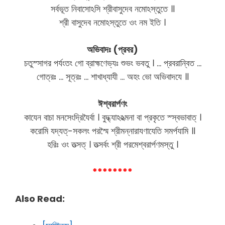
সর্বভূত নিবাসোঽসি শ্রীবাসুদেব নমোঽস্তুতে ॥
শ্রী বাসুদেব নমোঽস্তুতে ওং নম ইতি ।
অভিবাদঃ (প্রবর)
চতুস্সাগর পর্যংতং গো ব্রাহ্মণেভ্যঃ শুভং ভবতু । … প্রবরান্বিত …
গোত্রঃ … সূত্রঃ … শাখাধ্যাযী … অহং ভো অভিবাদযে ॥
ঈশ্বরার্পণং
কাযেন বাচা মনসেংদ্রিযৈর্বা । বুদ্ধ্যাঽঽত্মনা বা প্রকৃতে স্স্বভাবাত্ ।
করোমি যদ্যত্-সকলং পরস্মৈ শ্রীমন্নারাযণাযেতি সমর্পযামি ॥
হরিঃ ওং তত্সত্ । তত্সর্বং শ্রী পরমেশ্বরার্পণমস্তু ।
********
Also Read: