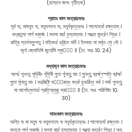
(হস্তেন জলং গৃহীত্বা)
প্রাতঃ কাল মংত্রাচমনঃ
সূর্য শ্চ, মামন্যু শ্চ, মন্যুপতয শ্চ, মন্যু॑কৃতে॒ভ্যঃ । পাপেভ্যো॑ রক্ষং॒তাম্ ।
যদ্রাত্র্যা পাপ॑ মকা॒র্ষং । মনসা বাচা॑ হ॒স্তাভ্যাং । পদ্ভ্যা মুদরে॑ণ শিং॒চা ।
রাত্রি॒ স্তদ॑বলুং॒পতু । যত্কিংচ॑ দুরি॒তং মযি॑ । ইদমহং মা মমৃ॑ত যো॒ নৌ ।
সূর্যে জ্যোতিষি জুহো॑মি স্বা॒হা᳚ ॥ (তৈ. অর. 10. 24)
মধ্যাহ্ন কাল মংত্রাচমনঃ
আপঃ॑ পুনংতু পৃথি॒বীং পৃ॑থি॒বী পূ॒তা পু॑নাতু॒ মাং । পু॒নংতু॒ ব্রহ্ম॑ণ॒স্পতি॒ র্ব্রহ্মা॑
পূ॒তা পু॑নাতু॒ মাং । যদুচ্ছি॑ষ্ট॒ মভো᳚জ্যং॒ যদ্বা॑ দু॒শ্চরি॑তং॒ মম॑ । সর্বং॑ পুনংতু॒
মা মাপো॑ঽস॒তাংচ॑ প্রতি॒গ্রহ॒গ্গ্॒ স্বাহা᳚ ॥ (তৈ. অর. পরিশিষ্টঃ 10.
30)
সাযংকাল মংত্রাচমনঃ
অগ্নি শ্চ মা মন্যু শ্চ মন্যুপতয শ্চ মন্যু॑কৃতেভ্যঃ । পাপেভ্যো॑ রক্ষং॒তাং ।
যদহ্না পাপ॑ মকা॒র্ষং । মনসা বাচা॑ হস্তা॒ভ্যাং । পদ্ভ্যা মুদরে॑ণ শিং॒চা । অহ