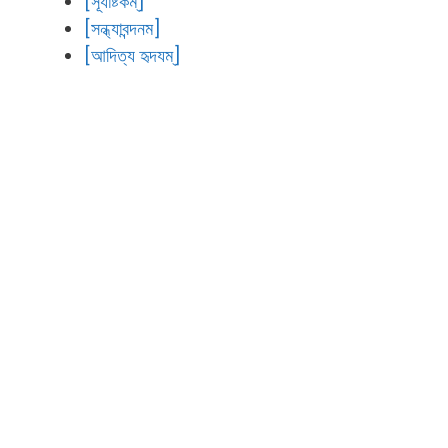
[সূর্যাষ্টকম্]
[সন্ধ্যাবন্দনম]
[আদিত্য হৃদযম্]