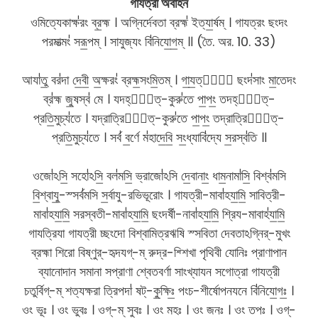
গাযত্রী অবাহন
ওমিত্যেকাক্ষ॑রং ব্র॒হ্ম । অগ্নির্দেবতা ব্রহ্ম॑ ইত্যা॒র্ষম্ । গাযত্রং ছংদং
পরমাত্মং॑ সরূ॒পম্ । সাযুজ্যং বি॑নিযো॒গ॒ম্ ॥ (তৈ. অর. 10. 33)
আযা॑তু॒ বর॑দা দে॒বী॒ অ॒ক্ষরং॑ ব্রহ্ম॒সংমি॒তম্ । গা॒য॒ত্রীং᳚ ছংদ॑সাং মা॒তেদং
ব্র॑হ্ম জু॒ষস্ব॑ মে । যদহ্না᳚ত্-কুরু॑তে পা॒পং॒ তদহ্না᳚ত্-
প্রতি॒মুচ্য॑তে । যদ্রাত্রিযা᳚ত্-কুরু॑তে পা॒পং॒ তদ্রাত্রিযা᳚ত্-
প্রতি॒মুচ্য॑তে । সর্ব॑ ব॒র্ণে ম॑হাদে॒বি॒ সং॒ধ্যাবি॑দ্যে স॒রস্ব॑তি ॥
ওজো॑ঽসি॒ সহো॑ঽসি॒ বল॑মসি॒ ভ্রাজো॑ঽসি দে॒বানাং॒ ধাম॒নামা॑সি॒ বিশ্ব॑মসি
বি॒শ্বাযু॒-স্সর্ব॑মসি স॒র্বাযু-রভিভূরোং । গাযত্রী-মাবা॑হযা॒মি॒ সাবিত্রী-
মাবা॑হযা॒মি॒ সরস্বতী-মাবা॑হযা॒মি॒ ছংদর্ষী-নাবা॑হযা॒মি॒ শ্রিয-মাবাহ॑যা॒মি॒
গাযত্রিযা গাযত্রী চ্ছংদো বিশ্বামিত্রঋষি স্সবিতা দেবতাঽগ্নির্-মুখং
ব্রহ্মা শিরো বিষ্ণুর্-হৃদযগ্-ম্ রুদ্র-শ্শিখা পৃথিবী যোনিঃ প্রাণাপান
ব্যানোদান সমানা সপ্রাণা শ্বেতবর্ণা সাংখ্যাযন সগোত্রা গাযত্রী
চতুর্বিগ্-ম্ শত্যক্ষরা ত্রিপদা॑ ষট্-কু॒ক্ষিঃ॒ পংচ-শীর্ষোপনযনে বি॑নিযো॒গঃ॒ ।
ওং ভূঃ । ওং ভুবঃ । ওগ্-ম্ সুবঃ । ওং মহঃ । ওং জনঃ । ওং তপঃ । ওগ্-