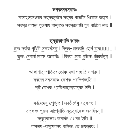
ভগবন্নমস্কারঃ
নমোঽস্ত্বনংতায সহস্রমূর্তযে সহস্র পাদাক্ষি শিরোরু বাহবে ।
সহস্র নাম্নে পুরুষায শাশ্বতে সহস্রকোটী যুগ ধারিণে নমঃ ॥
ভূম্যাকাশাভি বংদনং
ই॒দং দ্যা॑বা পৃথি॒বী স॒ত্যম॑স্তু॒ । পিত॒র্-মাতর্যদি॒ হোপ॑ বৃ॒বেবাং᳚ ।
ভূ॒তং দে॒বানা॑ মবমে অবো॑ভিঃ । বিদ্যা মে॒ষং বৃ॒জিনং॑ জী॒রদা॑নুম্ ॥
আকাশাত্-পতিতং তোযং যথা গচ্ছতি সাগরং ।
সর্বদেব নমস্কারঃ কেশবং প্রতিগচ্ছতি ॥
শ্রী কেশবং প্রতিগচ্ছত্যোন্নম ইতি ।
সর্ববেদেষু যত্পুণ্যং । সর্বতীর্থেষু যত্ফলং ।
তত্ফলং পুরুষ আপ্নোতি স্তুত্বাদেবং জনার্ধনম্ ॥
স্তুত্বাদেবং জনার্ধন ওং নম ইতি ॥
বাসনাদ্-বাসুদেবস্য বাসিতং তে জযত্রযং ।