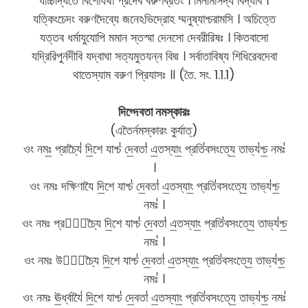
যচ্চিদ্ধিতে বিশোযথা প্রদেব বরুণব্রতং । মিনীমসিদ্য বিদ্যবি ।
যত্কিংচেদং বরুণদৈব্যে জনেঽভিদ্রোহ ম্মনুষ্যাশ্চরামসি । অচিত্তে
যত্তব ধর্মাযুযোপি মমান স্তস্মা দেনসো দেবরীরিষঃ । কিতবাসো
যদ্রিরিপুর্নদীবি যদ্বাঘা সত্যমুতযন্ন বিদ্ম । সর্বাতাবিষ্য শিধিরেবদেবা
থাতেস্যাম বরুণ প্রিযাসঃ ॥ (তৈ. সং. 1.1.1)
দিগ্দেবতা নমস্কারঃ
(এতৈর্নমস্কারং কুর্যাত্)
ওং নমঃ॒ প্রাচ্যৈ॑ দি॒শে যাশ্চ॑ দে॒বতা॑ এ॒তস্যাং॒ প্রতি॑বসংত্যে॒ তাভ্য॑শ্চ॒ নমঃ॑
।
ওং নমঃ দক্ষিণাযৈ দি॒শে যাশ্চ॑ দে॒বতা॑ এ॒তস্যাং॒ প্রতি॑বসংত্যে॒ তাভ্য॑শ্চ॒
নমঃ॑ ।
ওং নমঃ প্রতী᳚চ্যৈ দি॒শে যাশ্চ॑ দে॒বতা॑ এ॒তস্যাং॒ প্রতি॑বসংত্যে॒ তাভ্য॑শ্চ॒
নমঃ॑ ।
ওং নমঃ উদী᳚চ্যৈ দি॒শে যাশ্চ॑ দে॒বতা॑ এ॒তস্যাং॒ প্রতি॑বসংত্যে॒ তাভ্য॑শ্চ॒
নমঃ॑ ।
ওং নমঃ ঊ॒র্ধ্বাযৈ॑ দি॒শে যাশ্চ॑ দে॒বতা॑ এ॒তস্যাং॒ প্রতি॑বসংত্যে॒ তাভ্য॑শ্চ॒ নমঃ॑