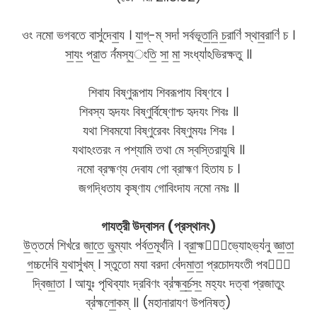
ওং নমো ভগবতে বাসু॑দেবা॒য । যা॒গ্-ম্ সদা॑ সর্বভূতা॒নি॒ চ॒রাণি॑ স্থাব॒রাণি॑ চ ।
সা॒যং॒ প্রা॒ত র্ন॑মস্য॒ংতি॒ সা॒ মা॒ সংধ্যা॑ঽভিরক্ষতু ॥
শিবায বিষ্ণুরূপায শিবরূপায বিষ্ণবে ।
শিবস্য হৃদযং বিষ্ণুর্বিষ্ণোশ্চ হৃদযং শিবঃ ॥
যথা শিবমযো বিষ্ণুরেবং বিষ্ণুমযঃ শিবঃ ।
যথাঽংতরং ন পশ্যামি তথা মে স্বস্তিরাযুষি ॥
নমো ব্রহ্মণ্য দেবায গো ব্রাহ্মণ হিতায চ ।
জগদ্ধিতায কৃষ্ণায গোবিংদায নমো নমঃ ॥
গাযত্রী উদ্বাসন (প্রস্থানং)
উ॒ত্তমে॑ শিখ॑রে জা॒তে॒ ভূ॒ম্যাং প॑র্বত॒মূর্থ॑নি । ব্রা॒হ্মণে᳚ভ্যোঽভ্য॑নু জ্ঞা॒তা॒
গ॒চ্চদে॑বি য॒থাসু॑খম্ । স্তুতো মযা বরদা বে॑দমা॒তা॒ প্রচোদযংতী পবনে᳚
দ্বিজা॒তা । আযুঃ পৃথিব্যাং দ্রবিণং ব্র॑হ্মব॒র্চ॒সং॒ মহ্যং দত্বা প্রজাতুং
ব্র॑হ্মলো॒কম্ ॥ (মহানারাযণ উপনিষত্)