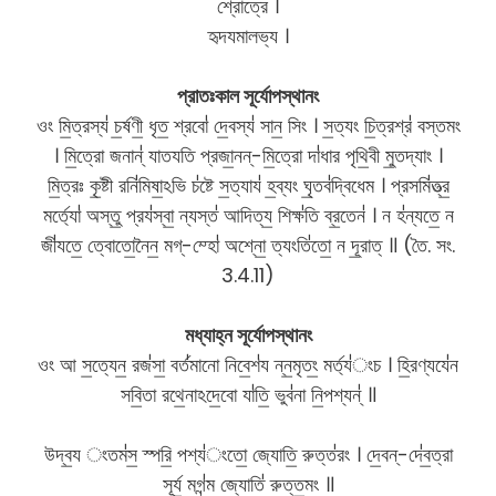
শ্রোত্রে ।
হৃদযমালভ্য ।
প্রাতঃকাল সূর্যোপস্থানং
ওং মি॒ত্রস্য॑ চ॒র্ষণী॒ ধৃত॒ শ্রবো॑ দে॒বস্য॑ সান॒ সিং । স॒ত্যং চি॒ত্রশ্র॑ বস্তমং
। মি॒ত্রো জনান্॑ যাতযতি প্রজা॒নন্-মি॒ত্রো দা॑ধার পৃথি॒বী মু॒তদ্যাং ।
মি॒ত্রঃ কৃ॒ষ্টী রনি॑মিষা॒ঽভি চ॑ষ্টে স॒ত্যায॑ হ॒ব্যং ঘৃ॒তব॑দ্বিধেম । প্রসমি॑ত্ত্র॒
মর্ত্যো॑ অস্তু॒ প্রয॑স্বা॒ ন্যস্ত॑ আদিত্য॒ শিক্ষ॑তি ব্র॒তেন॑ । ন হ॑ন্যতে॒ ন
জী॑যতে॒ ত্বোতো॒নৈন॒ মগ্-ম্হো॑ অশ্নো॒ ত্যংতি॑তো॒ ন দূ॒রাত্ ॥ (তৈ. সং.
3.4.11)
মধ্যাহ্ন সূর্যোপস্থানং
ওং আ স॒ত্যেন॒ রজ॑সা॒ বর্ত॑মানো নিবে॒শ॑য ন্ন॒মৃতং॒ মর্ত্য॑ংচ । হি॒রণ্যযে॑ন
সবি॒তা রথে॒নাঽদে॒বো যা॑তি॒ ভুব॑না নি॒পশ্যন্॑ ॥
উদ্ব॒য ংতম॑স॒ স্পরি॒ পশ্য॑ংতো॒ জ্যোতি॒ রুত্ত॑রং । দে॒বন্-দে॑ব॒ত্রা
সূর্য॒ মগ॑ন্ম জ্যোতি॑ রুত্ত॒মং ॥