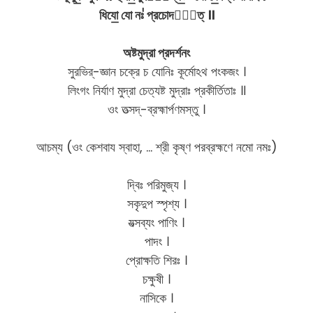
ধিযো॒ যো নঃ॑ প্রচোদযা᳚ত্ ॥
অষ্টমুদ্রা প্রদর্শনং
সুরভির্-জ্ঞান চক্রে চ যোনিঃ কূর্মোঽথ পংকজং ।
লিংগং নির্যাণ মুদ্রা চেত্যষ্ট মুদ্রাঃ প্রকীর্তিতাঃ ॥
ওং তত্সদ্-ব্রহ্মার্পণমস্তু ।
আচম্য (ওং কেশবায স্বাহা, … শ্রী কৃষ্ণ পরব্রহ্মণে নমো নমঃ)
দ্বিঃ পরিমুজ্য ।
সকৃদুপ স্পৃশ্য ।
যত্সব্যং পাণিং ।
পাদং ।
প্রোক্ষতি শিরঃ ।
চক্ষুষী ।
নাসিকে ।