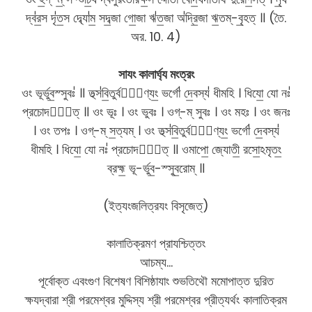
দ্ব॑র॒স দৃ॑ত॒স দ্ব্যো॑ম॒ সদ॒ব্জা গো॒জা ঋ॑ত॒জা অ॑দ্রি॒জা ঋ॒তম্-বৃ॒হত্ ॥ (তৈ.
অর. 10. 4)
সাযং কালার্ঘ্য মংত্রং
ওং ভূর্ভুব॒স্সুবঃ॑ ॥ তথ্স॑বি॒তুর্বরে᳚ণ্যং॒ ভর্গো॑ দে॒বস্য॑ ধীমহি । ধিযো॒ যো নঃ॑
প্রচোদযা᳚ত্ ॥ ওং ভূঃ । ওং ভুবঃ । ওগ্-ম্ সুবঃ । ওং মহঃ । ওং জনঃ
। ওং তপঃ । ওগ্-ম্ স॒ত্যম্ । ওং তথ্স॑বি॒তুর্বরে᳚ণ্যং॒ ভর্গো॑ দে॒বস্য॑
ধীমহি । ধিযো॒ যো নঃ॑ প্রচোদযা᳚ত্ ॥ ওমাপো॒ জ্যোতী॒ রসো॒ঽমৃতং॒
ব্রহ্ম॒ ভূ-র্ভুব॒-স্সুব॒রোম্ ॥
(ইত্যংজলিত্রযং বিসৃজেত্)
কালাতিক্রমণ প্রাযশ্চিত্তং
আচম্য…
পূর্বোক্ত এবংগুণ বিশেষণ বিশিষ্ঠাযাং শুভতিথৌ মমোপাত্ত দুরিত
ক্ষযদ্বারা শ্রী পরমেশ্বর মুদ্দিস্য শ্রী পরমেশ্বর প্রীত্যর্থং কালাতিক্রম