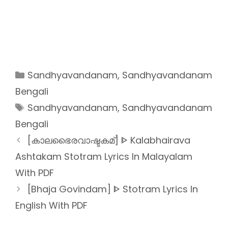
Categories
Sandhyavandanam
,
Sandhyavandanam
Bengali
Tags
Sandhyavandanam
,
Sandhyavandanam
Bengali
[കാലഭൈരവാഷ്ടകമ്] ᐈ Kalabhairava
Ashtakam Stotram Lyrics In Malayalam
With PDF
[Bhaja Govindam] ᐈ Stotram Lyrics In
English With PDF