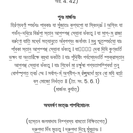
অর. 4. 42)
পুনঃ মার্জনঃ
হির॑ণ্যবর্ণা॒ শ্শুচ॑যঃ পাব॒কাঃ যা সু॑জা॒তঃ ক॒শ্যপো॒ যা স্বিংদ্রঃ॑ । অ॒গ্নিং যা
গর্ভ॑ন্-দধি॒রে বিরূ॑পা॒ স্তান॒ আপ॒শ্শগ্গ্ স্যো॒না ভ॑বংতু । যা সা॒গ্-ম্॒ রাজা॒
বরু॑ণো॒ যাতি॒ মধ্যে॑ সত্যানৃ॒তে অ॑ব॒পশ্যং॒ জনা॑নাং । ম॒ধু॒ শ্চুত॒শ্শুচ॑যো॒ যাঃ
পা॑ব॒কা স্তান॒ আপ॒শ্শগ্গ্ স্যো॒না ভ॑বংতু । যাসাং᳚ দে॒বা দি॒বি কৃ॒ণ্বংতি॑
ভ॒ক্ষং যা অং॒তরি॑ক্ষে বহু॒থা ভবং॑তি । যাঃ পৃ॑থি॒বীং পয॑সোং॒দংতি॑ শ্শু॒ক্রাস্তান॒
আপ॒শগ্গ্ স্যো॒না ভ॑বংতু । যাঃ শি॒বেন॑ মা॒ চক্ষু॑ষা পশ্যতাপশ্শি॒বযা॑ ত॒নু
বোপ॑স্পৃশত॒ ত্বচ॑ ম্মে । সর্বাগ্-ম্॑ অ॒গ্নীগ্-ম্ র॑প্সু॒ষদো॑ হু॒বে বো॒ মযি॒ বর্চো॒
বল॒ মোজো॒ নিধ॑ত্ত ॥ (তৈ. সং. 5. 6. 1)
(মার্জনং কুর্যাত্)
অঘমর্ষণ মংত্রঃ পাপবিমোচনং
(হস্তেন জলমাদায নিশ্শ্বস্য বামতো নিক্ষিতপেত্)
দ্রু॒প॒দা দি॑ব মুংচতু । দ্রু॒প॒দা দি॒বে ন্মু॑মুচা॒নঃ ।