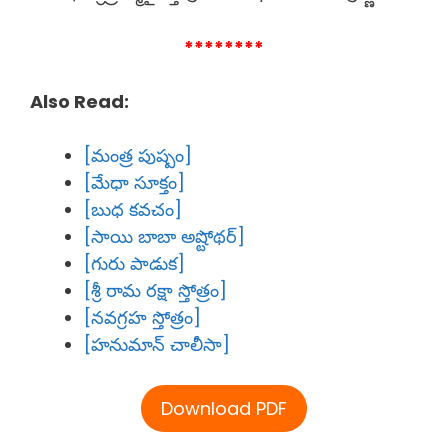
********
Also Read:
[మంత్ర పుష్పం]
[మేధా సూక్తం]
[బుధ కవచం]
[సాయి బాబా అష్టోథర్]
[గురు పాడుక]
[శ్రీ రామ రక్షా స్తోత్రం]
[నవగ్రహ స్తోత్రం]
[హనుమాన్ చాలీసా]
Download PDF