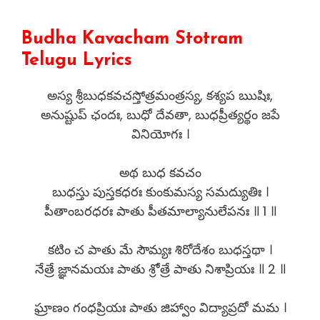
Budha Kavacham Stotram
Telugu Lyrics
అస్య శ్రీబుధకవచస్తోత్రమంత్రస్య, కశ్యప ఋషిః,
అనుష్టుప్ ఛందః, బుధో దేవతా, బుధప్రీత్యర్థం జపే
వినియోగః ।
అథ బుధ కవచం
బుధస్తు పుస్తకధరః కుంకుమస్య సమద్యుతిః ।
పీతాంబరధరః పాతు పీతమాల్యానులేపనః ॥ 1 ॥
కటిం చ పాతు మే సౌమ్యః శిరోదేశం బుధస్తథా ।
నేత్రే జ్ఞానమయః పాతు శ్రోత్రే పాతు నిశాప్రియః ॥ 2 ॥
ఘ్రాణం గంధప్రియః పాతు జిహ్వాం విద్యాప్రదో మమ ।