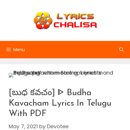
Skip
to
content
Menu
[బుధ కవచం] ᐈ Budha
Kavacham Lyrics In Telugu
With PDF
May 7, 2021
by
Devotee