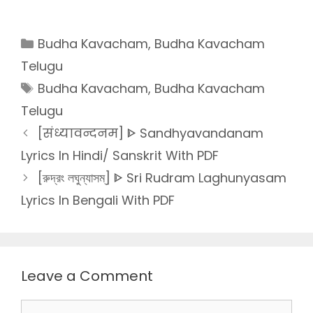
Categories
Budha Kavacham
,
Budha Kavacham
Telugu
Tags
Budha Kavacham
,
Budha Kavacham
Telugu
[संध्यावन्दनम] ᐈ Sandhyavandanam
Lyrics In Hindi/ Sanskrit With PDF
[রুদ্রং লঘুন্যাসম্] ᐈ Sri Rudram Laghunyasam
Lyrics In Bengali With PDF
Leave a Comment
Comment