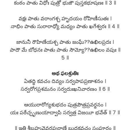
కంఠం పాతు విధోః పుత్రో భుజౌ పుస్తకభూషణః ॥ 3 ॥
వక్షః పాతు వరాంగశ్చ హృదయం రోహిణీసుతః ।
నాభిం పాతు సురారాధ్యో మధ్యం పాతు ఖగేశ్వరః ॥ 4 ॥
జానునీ రౌహిణేయశ్చ పాతు జంఘే??ఉఖిలప్రదః ।
పాదౌ మే బోధనః పాతు పాతు సౌమ్యో??ఉఖిలం వపుః ॥
5 ॥
అథ ఫలశ్రుతిః
ఏతద్ధి కవచం దివ్యం సర్వపాపప్రణాశనం ।
సర్వరోగప్రశమనం సర్వదుఃఖనివారణం ॥ 6 ॥
ఆయురారోగ్యశుభదం పుత్రపౌత్రప్రవర్ధనం ।
యః పఠేచ్ఛృణుయాద్వాపి సర్వత్ర విజయీ భవేత్ ॥ 7 ॥
॥ ఇతి శ్రీబ్రహ్మవైవర్తపురాణే బుధకవచం సంపూర్ణం ॥