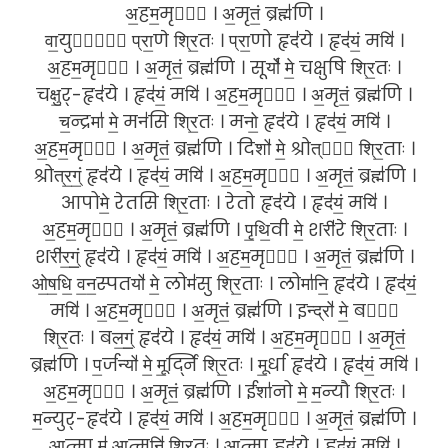
अ॒हम॒मृते᳚ । अ॒मृतं॒ ब्रह्म॑णि ।
वा॒युर्मे᳚ प्रा॒णे श्रि॒तः । प्रा॒णो हृद॑ये । हृद॑यं॒ मयि॑ ।
अ॒हम॒मृते᳚ । अ॒मृतं॒ ब्रह्म॑णि । सूर्यो॑ मे॒ चक्षुषि श्रि॒तः ।
चक्षु॒र्-हृद॑ये । हृद॑यं॒ मयि॑ । अ॒हम॒मृते᳚ । अ॒मृतं॒ ब्रह्म॑णि ।
च॒न्द्रमा॑ मे॒ मन॑सि श्रि॒तः । मनो॒ हृद॑ये । हृद॑यं॒ मयि॑ ।
अ॒हम॒मृते᳚ । अ॒मृतं॒ ब्रह्म॑णि । दिशो॑ मे॒ श्रोत्रे᳚ श्रि॒ताः ।
श्रोत्र॒ग्ं॒ हृद॑ये । हृद॑यं॒ मयि॑ । अ॒हम॒मृते᳚ । अ॒मृतं॒ ब्रह्म॑णि ।
आपोमे॒ रेतसि श्रि॒ताः । रेतो हृद॑ये । हृद॑यं॒ मयि॑ ।
अ॒हम॒मृते᳚ । अ॒मृतं॒ ब्रह्म॑णि । पृ॒थि॒वी मे॒ शरी॑रे श्रि॒ताः ।
शरी॑र॒ग्ं॒॒ हृद॑ये । हृद॑यं॒ मयि॑ । अ॒हम॒मृते᳚ । अ॒मृतं॒ ब्रह्म॑णि ।
ओ॒ष॒धि॒ व॒न॒स्पतयो॑ मे॒ लोम॑सु श्रि॒ताः । लोमा॑नि॒ हृद॑ये । हृद॑यं॒
मयि॑ । अ॒हम॒मृते᳚ । अ॒मृतं॒ ब्रह्म॑णि । इन्द्रो॑ मे॒ बले᳚
श्रि॒तः । बल॒ग्ं॒॒ हृद॑ये । हृद॑यं॒ मयि॑ । अ॒हम॒मृते᳚ । अ॒मृतं॒
ब्रह्म॑णि । प॒र्जन्यो॑ मे॒ मू॒र्द्नि श्रि॒तः । मू॒र्धा हृद॑ये । हृद॑यं॒ मयि॑ ।
अ॒हम॒मृते᳚ । अ॒मृतं॒ ब्रह्म॑णि । ईशा॑नो मे॒ म॒न्यौ श्रि॒तः ।
म॒न्युर्-हृद॑ये । हृद॑यं॒ मयि॑ । अ॒हम॒मृते᳚ । अ॒मृतं॒ ब्रह्म॑णि ।
आ॒त्मा म॑ आ॒त्मनि॑ श्रि॒तः । आ॒त्मा हृद॑ये । हृद॑यं॒ मयि॑ ।