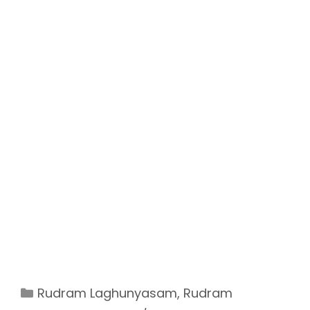
Categories
Rudram Laghunyasam
,
Rudram