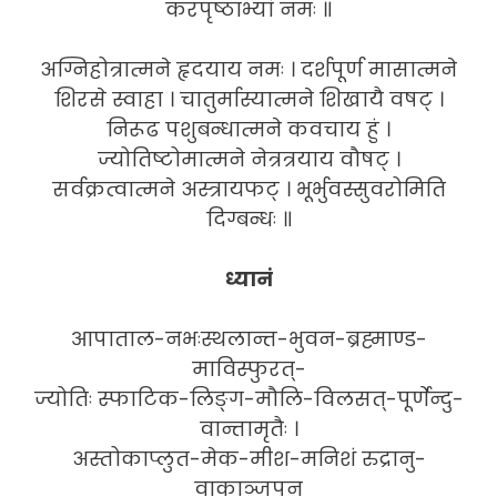
करपृष्ठाभ्यां नमः ॥
अग्निहोत्रात्मने हृदयाय नमः । दर्शपूर्ण मासात्मने
शिरसे स्वाहा । चातुर्मास्यात्मने शिखायै वषट् ।
निरूढ पशुबन्धात्मने कवचाय हुं ।
ज्योतिष्टोमात्मने नेत्रत्रयाय वौषट् ।
सर्वक्रत्वात्मने अस्त्रायफट् । भूर्भुवस्सुवरोमिति
दिग्बन्धः ॥
ध्यानं
आपाताल-नभःस्थलान्त-भुवन-ब्रह्माण्ड-
माविस्फुरत्-
ज्योतिः स्फाटिक-लिङ्ग-मौलि-विलसत्-पूर्णेन्दु-
वान्तामृतैः ।
अस्तोकाप्लुत-मेक-मीश-मनिशं रुद्रानु-
वाकाञ्जपन्