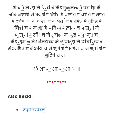
शं च॑ मे॒ मय॑श्च मे प्रि॒यं च॑ मेऽनुका॒मश्च॑ मे॒ काम॑श्च मे
सौमनस॒श्च॑ मे भ॒द्रं च॑ मे॒ श्रेय॑श्च मे॒ वस्य॑श्च मे॒ यश॑श्च मे॒ भग॑श्च
मे॒ द्रवि॑णं च मे य॒न्ता च॑ मे ध॒र्ता च॑ मे॒ क्षेम॑श्च मे॒ धृति॑श्च मे॒
विश्वं॑ च मे॒ मह॑श्च मे सं॒विच्च॑ मे॒ ज्ञात्रं॑ च मे॒ सूश्च॑ मे
प्र॒सूश्च॑ मे॒ सीरं॑ च मे ल॒यश्च॑ म ऋ॒तं च॑ मे॒ऽमृतं॑ च
मेऽय॒क्ष्मं च॒ मेऽना॑मयच्च मे जी॒वातु॑श्च मे दीर्घायु॒त्वं च॑
मेऽनमि॒त्रं च॒ मेऽभ॑यं च मे सु॒गं च॑ मे॒ शय॑नं च मे सू॒षा च॑ मे॒
सु॒दिनं॑ च मे ॥
ॐ शान्तिः॒ शान्तिः॒ शान्तिः॑ ॥
********
Also Read:
[रुद्राष्टकम्]