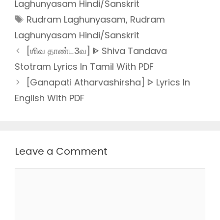
Laghunyasam Hindi/Sanskrit
Tags
Rudram Laghunyasam
,
Rudram
Laghunyasam Hindi/Sanskrit
[ஶிவ தாண்ட3வ] ᐈ Shiva Tandava
Stotram Lyrics In Tamil With PDF
[Ganapati Atharvashirsha] ᐈ Lyrics In
English With PDF
Leave a Comment
Comment