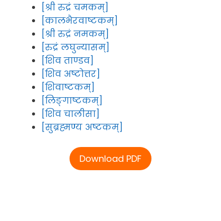
[श्री रुद्रं चमकम्]
[कालभैरवाष्टकम्]
[श्री रुद्रं नमकम्]
[रुद्रं लघुन्यासम्]
[शिव ताण्डव]
[शिव अष्टोत्तर]
[शिवाष्टकम्]
[लिङ्गाष्टकम्]
[शिव चालीसा]
[सुब्रह्मण्य अष्टकम्]
Download PDF