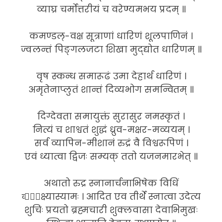
व्याघ्र चर्मोत्तरीयं च वरेण्यमभय प्रदम् ॥
कमण्डल्-वक्ष सूत्राणां धारिणं शूलपाणिनं ।
ज्वलन्तं पिङ्गलजटा शिखा मुद्द्योत धारिणम् ॥
वृष स्कन्ध समारूढं उमा देहार्थ धारिणं ।
अमृतेनाप्लुतं शान्तं दिव्यभोग समन्वितम् ॥
दिग्देवता समायुक्तं सुरासुर नमस्कृतं ।
नित्यं च शाश्वतं शुद्धं ध्रुव-मक्षर-मव्ययम् ।
सर्व व्यापिन-मीशानं रुद्रं वै विश्वरूपिणं ।
एवं ध्यात्वा द्विजः सम्यक् ततो यजनमारभेत् ॥
अथातो रुद्र स्नानार्चनाभिषेक विधिं
व्या᳚क्ष्यास्यामः । आदित एव तीर्थे स्नात्वा उदेत्य
शुचिः प्रयतो ब्रह्मचारी शुक्लवासा देवाभिमुखः