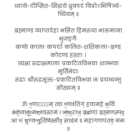
ध्याये-दीप्सित-सिद्धये ध्रुवपदं विप्रोऽभिषिञ्चे-
च्चिवम् ॥
ब्रह्माण्ड व्याप्तदेहा भसित हिमरुचा भासमाना
भुजङ्गैः
कण्ठे कालाः कपर्दाः कलित-शशिकला-श्चण्ड
कोदण्ड हस्ताः ।
त्र्यक्षा रुद्राक्षमालाः प्रकटितविभवाः शाम्भवा
मूर्तिभेदाः
रुद्राः श्रीरुद्रसूक्त-प्रकटितविभवा नः प्रयच्चन्तु
सौख्यम् ॥
ॐ ग॒णाना᳚म् त्वा ग॒णप॑तिग्ं हवामहे क॒विं
क॑वी॒नामु॑प॒मश्र॑वस्तमं । ज्ये॒ष्ठ॒राजं॒ ब्रह्म॑णां ब्रह्मणस्पद॒
आ नः॑ शृ॒ण्वन्नू॒तिभि॑स्सीद॒ साद॑नं ॥ महागणपतये॒ नमः
॥