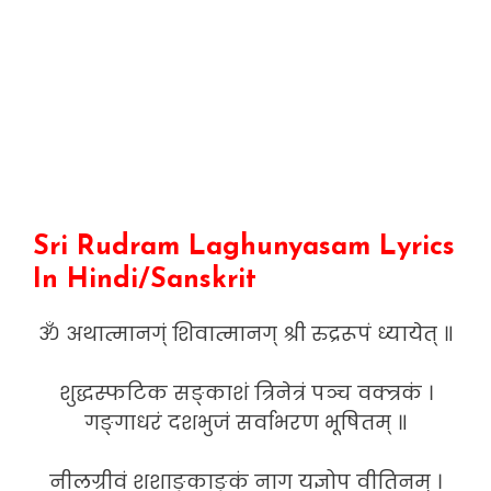
Sri Rudram Laghunyasam Lyrics
In Hindi/Sanskrit
ॐ अथात्मानग्ं शिवात्मानग् श्री रुद्ररूपं ध्यायेत् ॥
शुद्धस्फटिक सङ्काशं त्रिनेत्रं पञ्च वक्त्रकं ।
गङ्गाधरं दशभुजं सर्वाभरण भूषितम् ॥
नीलग्रीवं शशाङ्काङ्कं नाग यज्ञोप वीतिनम् ।