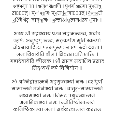
अ॒हम॒मृते᳚ । अ॒मृतं॒ ब्रह्म॑णि । पुन॑र्म आ॒त्मा पुन॒रायु॒
रागा᳚त् । पुनः॑ प्रा॒णः पुन॒राकू॑त॒मागा᳚त् । वै॒श्वा॒न॒रो
र॒श्मिभि॑र्-वावृधा॒नः । अ॒न्तस्ति॑ष्ठ॒त्वमृत॑स्य गो॒पाः ॥
अस्य श्री रुद्राध्याय प्रश्न महामन्त्रस्य, अघोर
ऋषिः, अनुष्टुप् छन्दः, सङ्कर्षण मूर्ति स्वरूपो
योऽसावादित्यः परमपुरुषः स एष रुद्रो देवता ।
नमः शिवायेति बीजं । शिवतरायेति शक्तिः ।
महादेवायेति कीलकं । श्री साम्ब सदाशिव प्रसाद
सिद्ध्यर्थे जपे विनियोगः ॥
ॐ अग्निहोत्रात्मने अङ्गुष्ठाभ्यां नमः । दर्शपूर्ण
मासात्मने तर्जनीभ्यां नमः । चातुर्-मास्यात्मने
मध्यमाभ्यां नमः । निरूढ पशुबन्धात्मने
अनामिकाभ्यां नमः । ज्योतिष्टोमात्मने
कनिष्ठिकाभ्यां नमः । सर्वक्रत्वात्मने करतल