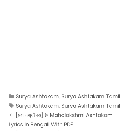
Categories
Surya Ashtakam
,
Surya Ashtakam Tamil
Tags
Surya Ashtakam
,
Surya Ashtakam Tamil
[মহা লক্ষ্ম্যষ্টকম্] ᐈ Mahalakshmi Ashtakam
Lyrics In Bengali With PDF