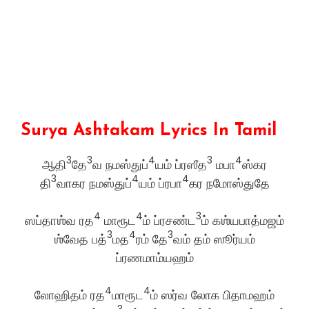
Surya Ashtakam Lyrics In Tamil
3
3
4
3
4
ஆதி
தே
வ நமஸ்துப்
யம் ப்ரஸீத
மபா
ஸ்கர
3
4
4
தி
வாகர நமஸ்துப்
யம் ப்ரபா
கர நமோஸ்துதே
4
4
3
ஸப்தாஶ்வ ரத
மாரூட
ம் ப்ரசண்ட
ம் கஶ்யபாத்மஜம்
3
4
3
ஶ்வேத பத்
மத
ரம் தே
வம் தம் ஸூர்யம்
ப்ரணமாம்யஹம்
4
4
லோஹிதம் ரத
மாரூட
ம் ஸர்வ லோக பிதாமஹம்