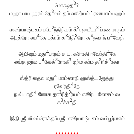
3
மோக்ஷத
ம்
3
மஹா பாப ஹரம் தே
வம் தம் ஸூர்யம் ப்ரணமாம்யஹம்
2
3
3
ஸூர்யாஷ்டகம் படே
ந்நித்யம் க்
ரஹபீடா
ப்ரணாஶநம்
4
3
3
4
4
அபுத்ரோ லப
தே புத்ரம் த
ரித்
ரோ த
நவாந் ப
வேத்
4
4
ஆமிஷம் மது
பாநம் ச ய: கரோதி ரவேர்தி
நே
4
3
3
3
3
ஸப்த ஜந்ம ப
வேத்
ரோகீ
ஜந்ம கர்ம த
ரித்
ரதா
4
ஸ்த்ரீ தைல மது
மாம்ஸாநி ஹஸ்த்யஜேத்து
4
ரவேர்தி
நே
4
3
3
ந வ்யாதி
ஶோக தா
ரித்
ர்யம் ஸூர்ய லோகம் ஸ
3
2
க
ச்ச
தி
இதி ஶ்ரீ ஶிவப்ரோக்தம் ஶ்ரீ ஸூர்யாஷ்டகம் ஸம்பூர்ணம்