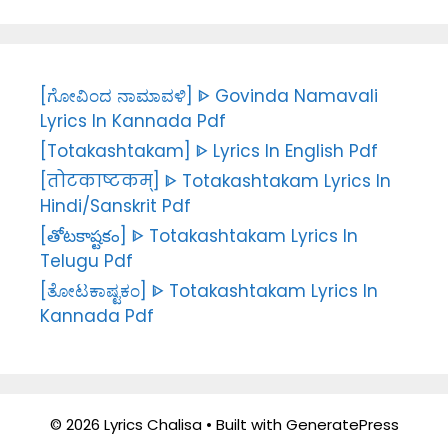
[ಗೋವಿಂದ ನಾಮಾವಳಿ] ᐈ Govinda Namavali
Lyrics In Kannada Pdf
[Totakashtakam] ᐈ Lyrics In English Pdf
[तोटकाष्टकम्] ᐈ Totakashtakam Lyrics In
Hindi/Sanskrit Pdf
[తోటకాష్టకం] ᐈ Totakashtakam Lyrics In
Telugu Pdf
[ತೋಟಕಾಷ್ಟಕಂ] ᐈ Totakashtakam Lyrics In
Kannada Pdf
© 2026 Lyrics Chalisa
• Built with
GeneratePress