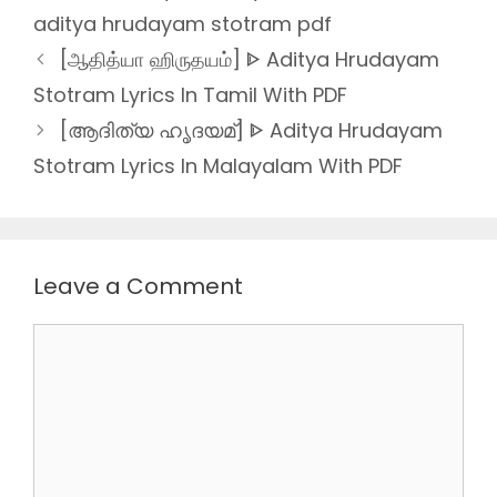
aditya hrudayam stotram pdf
[ஆதித்யா ஹிருதயம்] ᐈ Aditya Hrudayam
Stotram Lyrics In Tamil With PDF
[ആദിത്യ ഹൃദയമ്] ᐈ Aditya Hrudayam
Stotram Lyrics In Malayalam With PDF
Leave a Comment
Comment