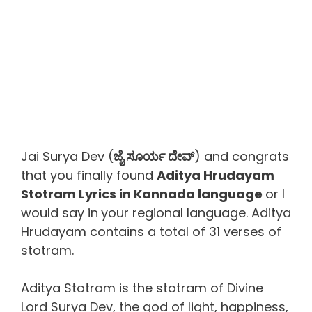
Jai Surya Dev (
ಜೈ ಸೂರ್ಯ ದೇವ್
) and congrats
that you finally found
Aditya Hrudayam
Stotram Lyrics in Kannada language
or I
would say in
your regional language. Aditya
Hrudayam contains a total of 31 verses of
stotram.
Aditya Stotram is the stotram of Divine
Lord Surya Dev, the god of light, happiness,