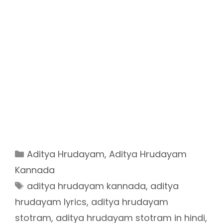
Categories
Aditya Hrudayam
,
Aditya Hrudayam
Kannada
Tags
aditya hrudayam kannada
,
aditya
hrudayam lyrics
,
aditya hrudayam
stotram
,
aditya hrudayam stotram in hindi
,