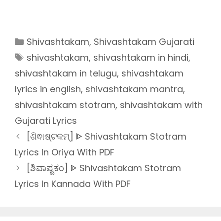
Categories
Shivashtakam
,
Shivashtakam Gujarati
Tags
shivashtakam
,
shivashtakam in hindi
,
shivashtakam in telugu
,
shivashtakam
lyrics in english
,
shivashtakam mantra
,
shivashtakam stotram
,
shivashtakam with
Gujarati Lyrics
[ଶିଵାଷ୍ଟକମ୍] ᐈ Shivashtakam Stotram
Lyrics In Oriya With PDF
[ಶಿವಾಷ್ಟಕಂ] ᐈ Shivashtakam Stotram
Lyrics In Kannada With PDF