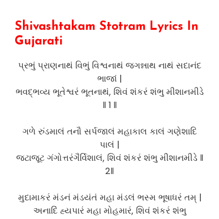
Shivashtakam Stotram Lyrics In
Gujarati
પ્રભું પ્રાણનાથં વિભું વિશ્વનાથં જગન્નાથ નાથં સદાનંદ
ભાજાં |
ભવદ્ભવ્ય ભૂતેશ્વરં ભૂતનાથં, શિવં શંકરં શંભુ મીશાનમીડે
‖ 1 ‖
ગળે રુંડમાલં તનૌ સર્પજાલં મહાકાલ કાલં ગણેશાદિ
પાલં |
જટાજૂટ ગંગોત્તરંગૈર્વિશાલં, શિવં શંકરં શંભુ મીશાનમીડે ‖
2‖
મુદામાકરં મંડનં મંડયંતં મહા મંડલં ભસ્મ ભૂષાધરં તમ્ |
અનાદિં હ્યપારં મહા મોહમારં, શિવં શંકરં શંભુ