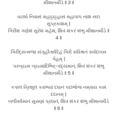
મીશાનમીડે ‖ 3 ‖
વટાધો નિવાસં મહાટ્ટાટ્ટહાસં મહાપાપ નાશં સદા
સુપ્રકાશમ્ |
ગિરીશં ગણેશં સુરેશં મહેશં, શિવં શંકરં શંભુ મીશાનમીડે ‖
4 ‖
ગિરીંદ્રાત્મજા સંગૃહીતાર્ધદેહં ગિરૌ સંસ્થિતં સર્વદાપન્ન
ગેહમ્ |
પરબ્રહ્મ બ્રહ્માદિભિર્-વંદ્યમાનં, શિવં શંકરં શંભુ
મીશાનમીડે ‖ 5 ‖
કપાલં ત્રિશૂલં કરાભ્યાં દધાનં પદાંભોજ નમ્રાય કામં
દદાનમ્ |
બલીવર્ધમાનં સુરાણાં પ્રધાનં, શિવં શંકરં શંભુ મીશાનમીડે
‖ 6 ‖