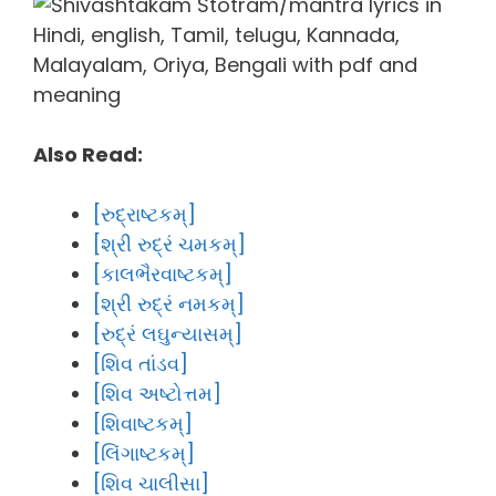
Also Read:
[રુદ્રાષ્ટકમ્]
[શ્રી રુદ્રં ચમકમ્]
[કાલભૈરવાષ્ટકમ્]
[શ્રી રુદ્રં નમકમ્]
[રુદ્રં લઘુન્યાસમ્]
[શિવ તાંડવ]
[શિવ અષ્ટોત્તમ]
[શિવાષ્ટકમ્]
[લિંગાષ્ટકમ્]
[શિવ ચાલીસા]