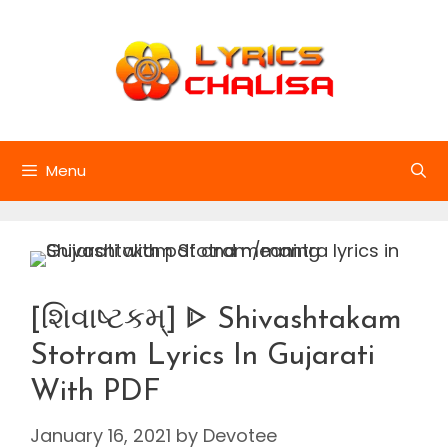
Skip
to
content
Menu
[શિવાષ્ટકમ્] ᐈ Shivashtakam
Stotram Lyrics In Gujarati
With PDF
January 16, 2021
by
Devotee