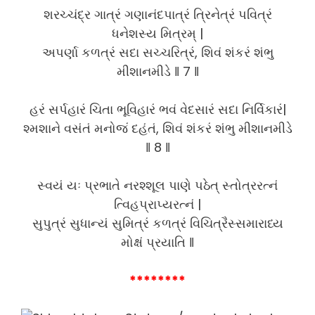
શરચ્ચંદ્ર ગાત્રં ગણાનંદપાત્રં ત્રિનેત્રં પવિત્રં
ધનેશસ્ય મિત્રમ્ |
અપર્ણા કળત્રં સદા સચ્ચરિત્રં, શિવં શંકરં શંભુ
મીશાનમીડે ‖ 7 ‖
હરં સર્પહારં ચિતા ભૂવિહારં ભવં વેદસારં સદા નિર્વિકારં|
શ્મશાને વસંતં મનોજં દહંતં, શિવં શંકરં શંભુ મીશાનમીડે
‖ 8 ‖
સ્વયં યઃ પ્રભાતે નરશ્શૂલ પાણે પઠેત્ સ્તોત્રરત્નં
ત્વિહપ્રાપ્યરત્નં |
સુપુત્રં સુધાન્યં સુમિત્રં કળત્રં વિચિત્રૈસ્સમારાધ્ય
મોક્ષં પ્રયાતિ ‖
********