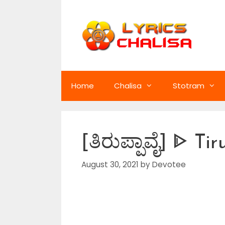
Skip
to
content
Home
Chalisa
Stotram
[ತಿರುಪ್ಪಾವೈ] ᐈ 
August 30, 2021
by
Devotee