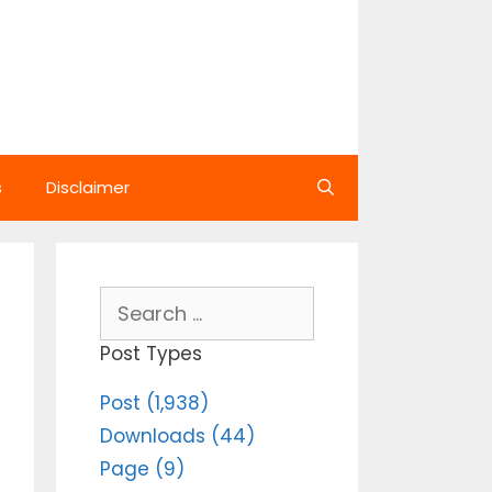
s
Disclaimer
Search
for:
Post Types
Post (1,938)
Downloads (44)
Page (9)