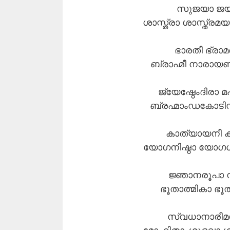
സുജയാ ജയഭൂ
ശാസ്ത്രാ ശാസ്ത്രമ
ഭാരതീ ഭ്രാമ
ബ്രാഹ്മീ നാരായ
ജ്യേഷ്ഠേംദിരാ 
ബ്രഹ്മാംഡകോടി
കാത്യായനീ 
യോഗനിഷ്ഠാ യോഗ
ജ്ഞാനരൂപാ ന
ഭൂതാത്മികാ ഭ
സ്വധാനാരീമ