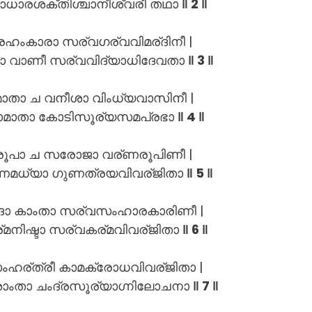
ണാധാരശക്തിശ്ചാനീശ്വരീ തഥാ
‖ 2 ‖
രഹംകാരാ സര്വഗര്വവിമര്ദിനീ |
 വാണീ സര്വവിദ്യാധിദേവതാ
‖ 3 ‖
മാതാ ച വനീശാ വിംധ്യവാസിനീ |
മാതാ കോടിസൂര്യസമപ്രഭാ
‖ 4 ‖
രൂപാ ച സരോജാ വര്ണരൂപിണീ |
ണമധ്യാ ഗുണത്രയവിവര്ജിതാ
‖ 5 ‖
ദാ കാംതാ സര്വസംഹാരകാരിണീ |
്മനിഷ്ടാ സര്വകര്മവിവര്ജിതാ
‖ 6 ‖
ംഹര്ത്രീ കാമക്രോധവിവര്ജിതാ |
ശാംതാ ചംദ്രസൂര്യാഗ്നിലോചനാ
‖ 7 ‖