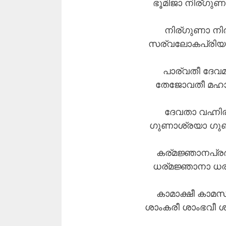
ഭൂമിജാ നിര്ഗു
നിര്ഗുണാ നി
സര്വലോകപ്രിയാ
പാര്വതീ ദേവ
തേജോവതീ മഹാ
ദേവതാ വഹ്നി
ഗുണാശ്രയാ ഗു
കര്മജ്ഞാനപ്ര
ധര്മജ്ഞാനാ ധര
കാമാക്ഷീ കാമസ
ശാംകരീ ശാംഭവീ 