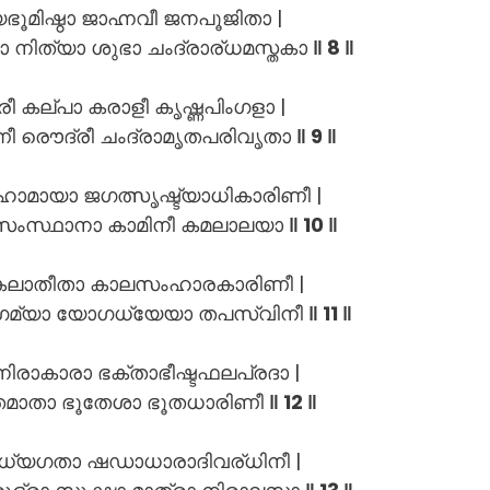
മിഷ്ഠാ ജാഹ്നവീ ജനപൂജിതാ |
യാ നിത്യാ ശുഭാ ചംദ്രാര്ധമസ്തകാ
‖ 8 ‖
രീ കല്പാ കരാളീ കൃഷ്ണപിംഗളാ |
ണീ രൌദ്രീ ചംദ്രാമൃതപരിവൃതാ
‖ 9 ‖
മഹാമായാ ജഗത്സൃഷ്ട്യാധികാരിണീ |
സംസ്ഥാനാ കാമിനീ കമലാലയാ
‖ 10 ‖
കലാതീതാ കാലസംഹാരകാരിണീ |
ഗമ്യാ യോഗധ്യേയാ തപസ്വിനീ
‖ 11 ‖
ിരാകാരാ ഭക്താഭീഷ്ടഫലപ്രദാ |
ൂതമാതാ ഭൂതേശാ ഭൂതധാരിണീ
‖ 12 ‖
ധ്യഗതാ ഷഡാധാരാദിവര്ധിനീ |