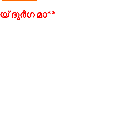
യ് ദുർഗ മാ**