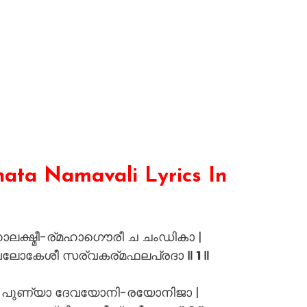
ata Namavali Lyrics In
ഹാലക്ഷ്മീ-ര്മഹാഗൌരീ ച ചംഡികാ |
വലോകേശീ സര്വകര്മഫലപ്രദാ
‖ 1 ‖
ീ പുണ്യാ ദേവയോനി-രയോനിജാ |