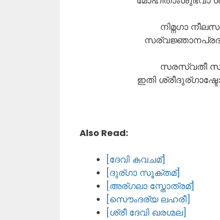
മോഹിതാംശുഭവാ ശുഭ
നിമ്നഗാ നീല
സര്വജ്ഞാനപ്രദ
സരസ്വതീ സര്
ഇതി ശ്രീദുര്ഗാഷ്
Also Read:
[ദേവി കവചമ്]
[ദുര്ഗാ സൂക്തമ്]
[അര്ഗലാ സ്തോത്രമ്]
[സൌംദര്യ ലഹരീ]
[ശ്രീ ദേവി ഖരഗ്മല]