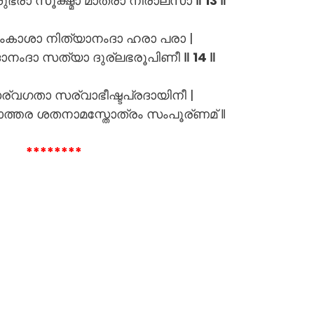
്രാ സൂക്ഷ്മാ മാത്രാ നിരാലസാ
‖ 13 ‖
സംകാശാ നിത്യാനംദാ ഹരാ പരാ |
ാനംദാ സത്യാ ദുര്ലഭരൂപിണീ
‖ 14 ‖
വഗതാ സര്വാഭീഷ്ടപ്രദായിനീ |
ടോത്തര ശതനാമസ്തോത്രം സംപൂര്ണമ് ‖
********