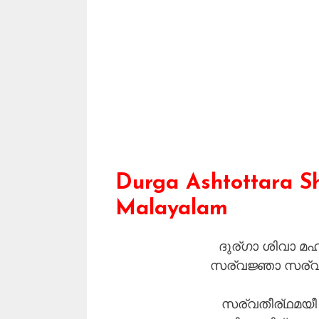
Durga Ashtottara Sh
Malayalam
ദുര്ഗാ ശിവാ മ
സര്വജ്ഞാ സര്
സര്വതീര്ഥമയ