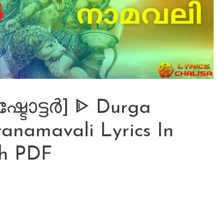
്ടോട്ടർ] ᐈ Durga
anamavali Lyrics In
h PDF