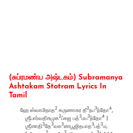
(சுப்ரமண்ய அஷ்டகம்) Subramanya
Ashtakam Stotram Lyrics In
Tamil
2
3
3
4
ஹே ஸ்வாமிநாத
கருணாகர தீ
நப
ந்தோ
,
2
3
3
4
ஶ்ரீபார்வதீஶமுக
பஂகஜ பத்
மப
ந்தோ
|
3
3
3
3
3
ஶ்ரீஶாதி
தே
வக
ணபூஜிதபாத
பத்
ம,
2
3
3