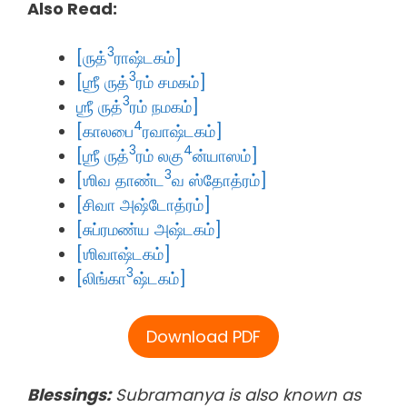
Also Read:
3
[ருத்
ராஷ்டகம்]
3
[ஶ்ரீ ருத்
ரம் சமகம்]
3
ஶ்ரீ ருத்
ரம் நமகம்]
4
[காலபை
ரவாஷ்டகம்]
3
4
[ஶ்ரீ ருத்
ரம் லகு
ன்யாஸம்]
3
[ஶிவ தாண்ட
வ ஸ்தோத்ரம்]
[சிவா அஷ்டோத்ரம்]
[சுப்ரமண்ய அஷ்டகம்]
[ஶிவாஷ்டகம்]
3
[லிங்கா
ஷ்டகம்]
Download PDF
Blessings:
Subramanya is also known as