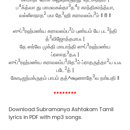
4
3
4
ப
க்த்வா து மாமவகல்தா
த
ர காந்திகாந்த்யா,
2
3
3
வல்லீஸநாத
மம தே
ஹி கராவலம்ப
ம் ‖ 8 ‖
3
3
2
ஸுப்
ரஹ்மண்ய கராவலம்ப
ம் புண்யம் யே பட
ந்தி
3
த்
விஜோத்தமாஃ |
3
தே ஸர்வே முக்தி மாயாந்தி ஸுப்
ரஹ்மண்ய
3
ப்ரஸாத
தஃ |
3
3
3
2
ஸுப்
ரஹ்மண்ய கராவலம்ப
மித
ம் ப்ராதருத்தா
ய யஃ
2
படே
த் |
3
கோடிஜந்மக்ருதம் பாபம் தத்^க்ஷணாதே
வ நஶ்யதி ‖
********
Download Subramanya Ashtakam Tamil
lyrics in PDF with mp3 songs.