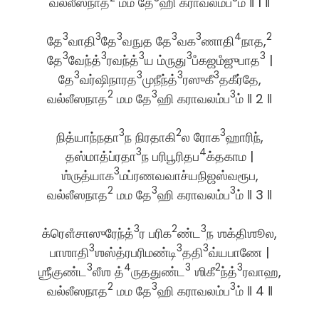
வல்லீஸநாத
மம தே
ஹி கராவலம்ப
ம் ‖ 1 ‖
3
3
3
3
3
4
2
தே
வாதி
தே
வநுத தே
வக
ணாதி
நாத,
3
3
3
3
3
தே
வேந்த்
ரவந்த்
ய ம்ருது
பஂகஜமஂஜுபாத
|
3
3
3
3
தே
வர்ஷிநாரத
முநீந்த்
ரஸுகீ
தகீர்தே,
2
3
3
வல்லீஸநாத
மம தே
ஹி கராவலம்ப
ம் ‖ 2 ‖
3
2
3
நித்யாந்நதா
ந நிரதாகி
ல ரோக
ஹாரிந்,
3
4
தஸ்மாத்ப்ரதா
ந பரிபூரிதப
க்தகாம |
3
ஶ்ருத்யாக
மப்ரணவவாச்யநிஜஸ்வரூப,
2
3
3
வல்லீஸநாத
மம தே
ஹி கராவலம்ப
ம் ‖ 3 ‖
3
2
3
க்ரௌஂசாஸுரேந்த்
ர பரிக
ண்ட
ந ஶக்திஶூல,
3
3
3
பாஶாதி
ஶஸ்த்ரபரிமண்டி
ததி
வ்யபாணே |
3
4
3
2
3
ஶ்ரீகுண்ட
லீஶ த்
ருததுண்ட
ஶிகீ
ந்த்
ரவாஹ,
2
3
3
வல்லீஸநாத
மம தே
ஹி கராவலம்ப
ம் ‖ 4 ‖