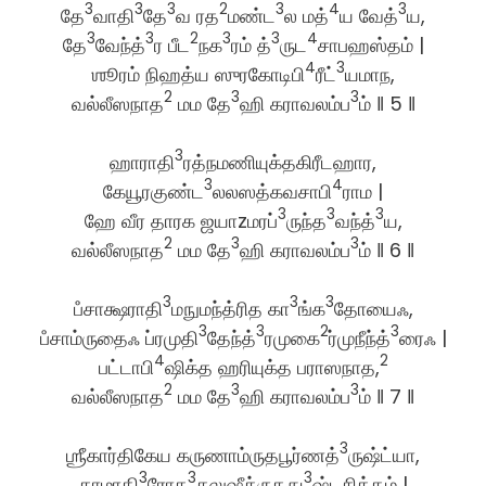
3
3
3
2
3
4
3
தே
வாதி
தே
வ ரத
மண்ட
ல மத்
ய வேத்
ய,
3
3
2
3
3
4
தே
வேந்த்
ர பீட
நக
ரம் த்
ருட
சாபஹஸ்தம் |
4
3
ஶூரம் நிஹத்ய ஸுரகோடிபி
ரீட்
யமாந,
2
3
3
வல்லீஸநாத
மம தே
ஹி கராவலம்ப
ம் ‖ 5 ‖
3
ஹாராதி
ரத்நமணியுக்தகிரீடஹார,
3
4
கேயூரகுண்ட
லலஸத்கவசாபி
ராம |
3
3
3
ஹே வீர தாரக ஜயாzமரப்
ருந்த
வந்த்
ய,
2
3
3
வல்லீஸநாத
மம தே
ஹி கராவலம்ப
ம் ‖ 6 ‖
3
3
3
பஂசாக்ஷராதி
மநுமந்த்ரித கா
ங்க
தோயைஃ,
3
3
2
3
பஂசாம்ருதைஃ ப்ரமுதி
தேந்த்
ரமுகை
ர்முநீந்த்
ரைஃ |
4
2
பட்டாபி
ஷிக்த ஹரியுக்த பராஸநாத,
2
3
3
வல்லீஸநாத
மம தே
ஹி கராவலம்ப
ம் ‖ 7 ‖
3
ஶ்ரீகார்திகேய கருணாம்ருதபூர்ணத்
ருஷ்ட்யா,
3
3
3
காமாதி
ரோக
கலுஷீக்ருதது
ஷ்டசித்தம் |