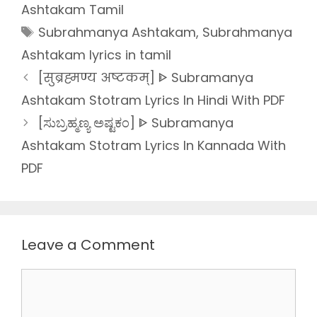
Ashtakam Tamil
Tags
Subrahmanya Ashtakam
,
Subrahmanya
Ashtakam lyrics in tamil
[सुब्रह्मण्य अष्टकम्] ᐈ Subramanya
Ashtakam Stotram Lyrics In Hindi With PDF
[ಸುಬ್ರಹ್ಮಣ್ಯ ಅಷ್ಟಕಂ] ᐈ Subramanya
Ashtakam Stotram Lyrics In Kannada With
PDF
Leave a Comment
Comment